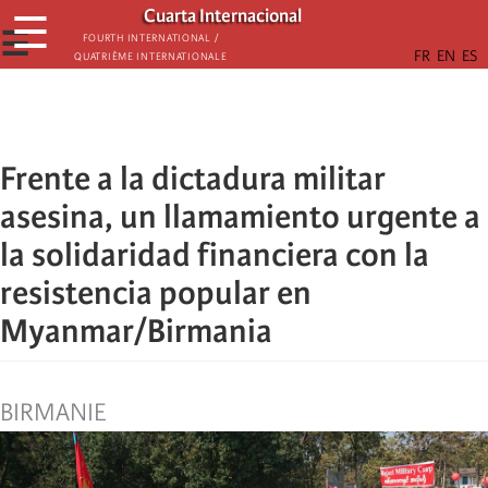
Skip
Cuarta Internacional
☰
to
☰
Fourth International /
Quatrième internationale
main
content
Frente a la dictadura militar
asesina, un llamamiento urgente a
la solidaridad financiera con la
resistencia popular en
Myanmar/Birmania
BIRMANIE