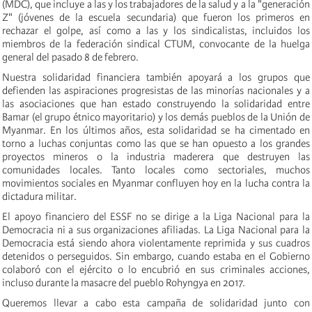
(MDC), que incluye a las y los trabajadores de la salud y a la "generación
Z" (jóvenes de la escuela secundaria) que fueron los primeros en
rechazar el golpe, así como a las y los sindicalistas, incluidos los
miembros de la federación sindical CTUM, convocante de la huelga
general del pasado 8 de febrero.
Nuestra solidaridad financiera también apoyará a los grupos que
defienden las aspiraciones progresistas de las minorías nacionales y a
las asociaciones que han estado construyendo la solidaridad entre
Bamar (el grupo étnico mayoritario) y los demás pueblos de la Unión de
Myanmar. En los últimos años, esta solidaridad se ha cimentado en
torno a luchas conjuntas como las que se han opuesto a los grandes
proyectos mineros o la industria maderera que destruyen las
comunidades locales. Tanto locales como sectoriales, muchos
movimientos sociales en Myanmar confluyen hoy en la lucha contra la
dictadura militar.
El apoyo financiero del ESSF no se dirige a la Liga Nacional para la
Democracia ni a sus organizaciones afiliadas. La Liga Nacional para la
Democracia está siendo ahora violentamente reprimida y sus cuadros
detenidos o perseguidos. Sin embargo, cuando estaba en el Gobierno
colaboró con el ejército o lo encubrió en sus criminales acciones,
incluso durante la masacre del pueblo Rohyngya en 2017.
Queremos llevar a cabo esta campaña de solidaridad junto con