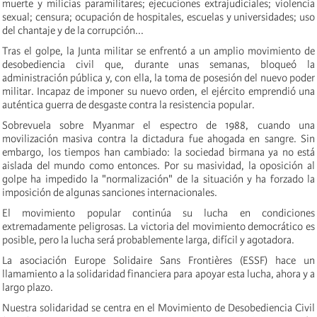
muerte y milicias paramilitares; ejecuciones extrajudiciales; violencia
sexual; censura; ocupación de hospitales, escuelas y universidades; uso
del chantaje y de la corrupción...
Tras el golpe, la Junta militar se enfrentó a un amplio movimiento de
desobediencia civil que, durante unas semanas, bloqueó la
administración pública y, con ella, la toma de posesión del nuevo poder
militar. Incapaz de imponer su nuevo orden, el ejército emprendió una
auténtica guerra de desgaste contra la resistencia popular.
Sobrevuela sobre Myanmar el espectro de 1988, cuando una
movilización masiva contra la dictadura fue ahogada en sangre. Sin
embargo, los tiempos han cambiado: la sociedad birmana ya no está
aislada del mundo como entonces. Por su masividad, la oposición al
golpe ha impedido la "normalización" de la situación y ha forzado la
imposición de algunas sanciones internacionales.
El movimiento popular continúa su lucha en condiciones
extremadamente peligrosas. La victoria del movimiento democrático es
posible, pero la lucha será probablemente larga, difícil y agotadora.
La asociación Europe Solidaire Sans Frontières (ESSF) hace un
llamamiento a la solidaridad financiera para apoyar esta lucha, ahora y a
largo plazo.
Nuestra solidaridad se centra en el Movimiento de Desobediencia Civil