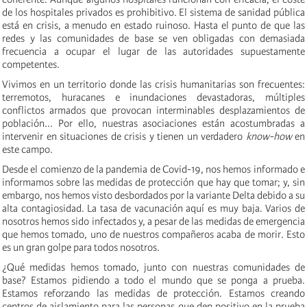
de los hospitales privados es prohibitivo. El sistema de sanidad pública
está en crisis, a menudo en estado ruinoso. Hasta el punto de que las
redes y las comunidades de base se ven obligadas con demasiada
frecuencia a ocupar el lugar de las autoridades supuestamente
competentes.
Vivimos en un territorio donde las crisis humanitarias son frecuentes:
terremotos, huracanes e inundaciones devastadoras, múltiples
conflictos armados que provocan interminables desplazamientos de
población... Por ello, nuestras asociaciones están acostumbradas a
intervenir en situaciones de crisis y tienen un verdadero
know-how
en
este campo.
Desde el comienzo de la pandemia de Covid-19, nos hemos informado e
informamos sobre las medidas de protección que hay que tomar; y, sin
embargo, nos hemos visto desbordados por la variante Delta debido a su
alta contagiosidad. La tasa de vacunación aquí es muy baja. Varios de
nosotros hemos sido infectados y, a pesar de las medidas de emergencia
que hemos tomado, uno de nuestros compañeros acaba de morir. Esto
es un gran golpe para todos nosotros.
¿Qué medidas hemos tomado, junto con nuestras comunidades de
base? Estamos pidiendo a todo el mundo que se ponga a prueba.
Estamos reforzando las medidas de protección. Estamos creando
centros de aislamiento para las personas que den positivo en la prueba