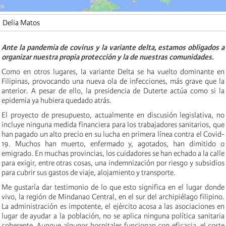
Delia Matos
Ante la pandemia de covirus y la variante delta, estamos obligados a
organizar nuestra propia protección y la de nuestras comunidades.
Como en otros lugares, la variante Delta se ha vuelto dominante en
Filipinas, provocando una nueva ola de infecciones, más grave que la
anterior. A pesar de ello, la presidencia de Duterte actúa como si la
epidemia ya hubiera quedado atrás.
El proyecto de presupuesto, actualmente en discusión legislativa, no
incluye ninguna medida financiera para los trabajadores sanitarios, que
han pagado un alto precio en su lucha en primera línea contra el Covid-
19. Muchos han muerto, enfermado y, agotados, han dimitido o
emigrado. En muchas provincias, los cuidadores se han echado a la calle
para exigir, entre otras cosas, una indemnización por riesgo y subsidios
para cubrir sus gastos de viaje, alojamiento y transporte.
Me gustaría dar testimonio de lo que esto significa en el lugar donde
vivo, la región de Mindanao Central, en el sur del archipiélago filipino.
La administración es impotente, el ejército acosa a las asociaciones en
lugar de ayudar a la población, no se aplica ninguna política sanitaria
coherente. Aunque algunos hospitales funcionan con eficacia, el coste