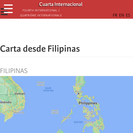
Skip
Cuarta Internacional
☰
to
☰
Fourth International /
Quatrième internationale
main
content
Carta desde Filipinas
FILIPINAS