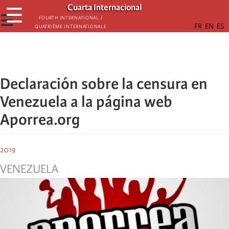
Skip
Cuarta Internacional
☰
to
☰
Fourth International /
Quatrième internationale
main
content
Declaración sobre la censura en
Venezuela a la página web
Aporrea.org
2019
VENEZUELA