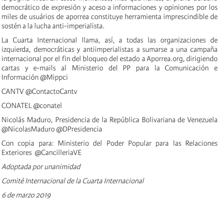
democrático de expresión y aceso a informaciones y opiniones por los
miles de usuários de aporrea constituye herramienta imprescindible de
sostén a la lucha anti-imperialista.
La Cuarta Internacional llama, así, a todas las organizaciones de
izquierda, democráticas y antiimperialistas a sumarse a una campaña
internacional por el fin del bloqueo del estado a Aporrea.org, dirigiendo
cartas y e-mails al Ministerio del PP para la Comunicación e
Información @Mippci
CANTV @ContactoCantv
CONATEL @conatel
Nicolás Maduro, Presidencia de la República Bolivariana de Venezuela
@NicolasMaduro @DPresidencia
Con copia para: Ministerio del Poder Popular para las Relaciones
Exteriores @CancilleriaVE
Adoptada por unanimidad
Comité Internacional de la Cuarta Internacional
6 de marzo 2019