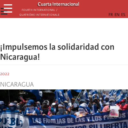
Skip
Cuarta Internacional
☰
to
☰
Fourth International /
Quatrième internationale
main
content
¡Impulsemos la solidaridad con
Nicaragua!
2022
NICARAGUA