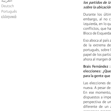
العربية
los partidos de i
Deutsch
sobre la ubicació
Português
Durante los últim
ελληνικά
embargo, al no c
izquierda, en lo 
conflictos, que ha
Bloco de Esquerda
Eso aboca al país
de la extrema de
portugués, sobre l
papel de los part
ahora al margen d
Brais Fernández :
elecciones: ¿Que
para la gente que 
Las elecciones de
nueva. A pesar de
En ese momento, 
dispuestos a impe
perspectiva de un
diferente de un 