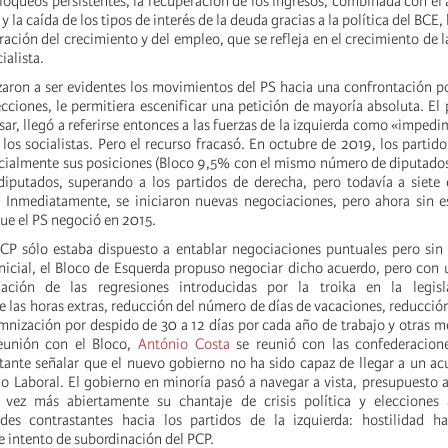
bloqueos persistentes, la recuperación de los ingresos, combinada con el
y la caída de los tipos de interés de la deuda gracias a la política del BCE
ación del crecimiento y del empleo, que se refleja en el crecimiento de l
ialista.
ron a ser evidentes los movimientos del PS hacia una confrontación po
ecciones, le permitiera escenificar una petición de mayoría absoluta. El 
sar, llegó a referirse entonces a las fuerzas de la izquierda como «impedi
os socialistas. Pero el recurso fracasó. En octubre de 2019, los partido
ialmente sus posiciones (Bloco 9,5% con el mismo número de diputados
diputados, superando a los partidos de derecha, pero todavía a siete
 Inmediatamente, se iniciaron nuevas negociaciones, pero ahora sin e
que el PS negoció en 2015.
CP sólo estaba dispuesto a entablar negociaciones puntuales pero sin
inicial, el Bloco de Esquerda propuso negociar dicho acuerdo, pero con
nación de las regresiones introducidas por la troika en la legisl
e las horas extras, reducción del número de días de vacaciones, reducción
mnización por despido de 30 a 12 días por cada año de trabajo y otras me
reunión con el Bloco,
António Costa
se reunió con las confederacione
ante señalar que el nuevo gobierno no ha sido capaz de llegar a un ac
o Laboral. El gobierno en minoría pasó a navegar a vista, presupuesto 
vez más abiertamente su chantaje de crisis política y elecciones 
des contrastantes hacia los partidos de la izquierda: hostilidad ha
 intento de subordinación del PCP.