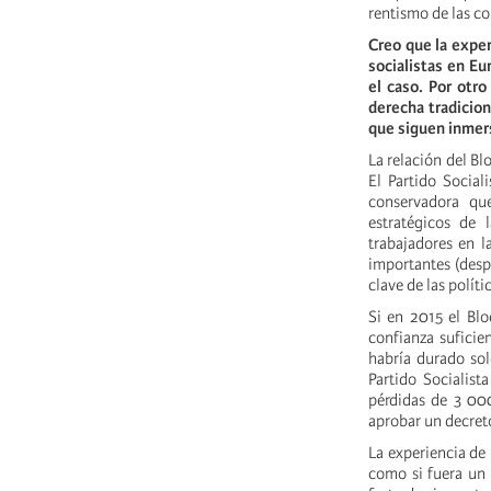
rentismo de las co
Creo que la exper
socialistas en Eu
el caso. Por otr
derecha tradicion
que siguen inmers
La relación del Bl
El Partido Social
conservadora que
estratégicos de
trabajadores en l
importantes (desp
clave de las políti
Si en 2015 el Blo
confianza suficie
habría durado sol
Partido Socialist
pérdidas de 3 000
aprobar un decreto
La experiencia de
como si fuera un 