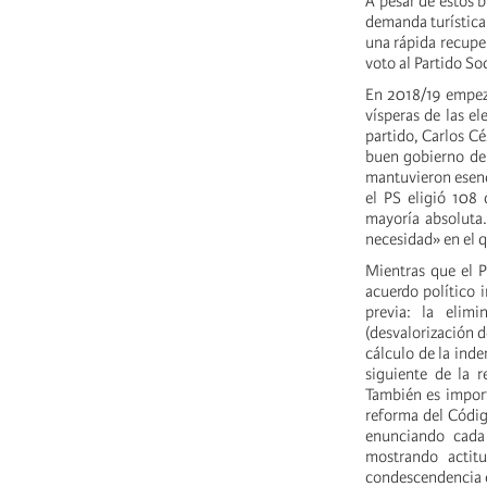
A pesar de estos 
demanda turística 
una rápida recuper
voto al Partido Soc
En 2018/19 empeza
vísperas de las el
partido, Carlos Cé
buen gobierno de l
mantuvieron esenc
el PS eligió 108 
mayoría absoluta.
necesidad» en el 
Mientras que el P
acuerdo político 
previa: la elimi
(desvalorización d
cálculo de la inde
siguiente de la 
También es import
reforma del Códig
enunciando cada 
mostrando actitu
condescendencia e