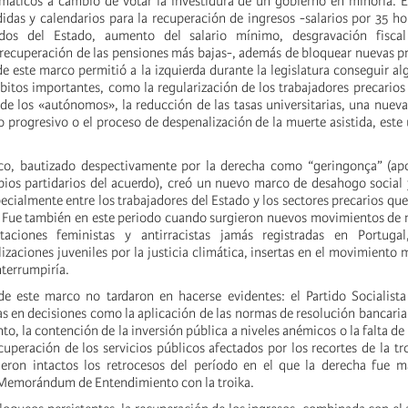
áticos a cambio de votar la investidura de un gobierno en minoría. E
idas y calendarios para la recuperación de ingresos -salarios por 35 ho
dos del Estado, aumento del salario mínimo, desgravación fiscal 
recuperación de las pensiones más bajas-, además de bloquear nuevas pr
de este marco permitió a la izquierda durante la legislatura conseguir a
bitos importantes, como la regularización de los trabajadores precarios 
 de los «autónomos», la reducción de las tasas universitarias, una nueva
o progresivo o el proceso de despenalización de la muerte asistida, este
ico, bautizado despectivamente por la derecha como “geringonça” (a
pios partidarios del acuerdo), creó un nuevo marco de desahogo social
pecialmente entre los trabajadores del Estado y los sectores precarios qu
. Fue también en este periodo cuando surgieron nuevos movimientos de 
taciones feministas y antirracistas jamás registradas en Portuga
zaciones juveniles por la justicia climática, insertas en el movimiento 
terrumpiría.
de este marco no tardaron en hacerse evidentes: el Partido Socialist
s en decisiones como la aplicación de las normas de resolución bancaria 
to, la contención de la inversión pública a niveles anémicos o la falta de
uperación de los servicios públicos afectados por los recortes de la tro
eron intactos los retrocesos del período en el que la derecha fue má
 Memorándum de Entendimiento con la troika.