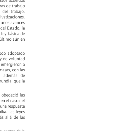
stos acuerdos
ras de trabajo
del trabajo,
ivatizaciones.
lgunos avances
del Estado, la
 ley básica de
 último aún en
podo adoptado
 y de voluntad
e emergieron a
masas, con las
l, además de
mundial que la
a obedeció las
en el caso del
 una respuesta
ika. Las leyes
s allá de las