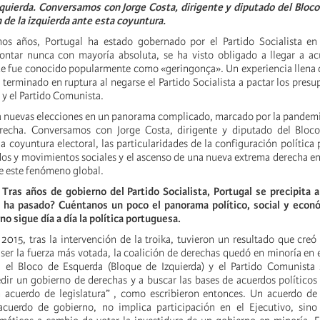
zquierda. Conversamos con Jorge Costa, dirigente y diputado del Bloc
n de la izquierda ante esta coyuntura.
os años, Portugal ha estado gobernado por el Partido Socialista en s
ontar nunca con mayoría absoluta, se ha visto obligado a llegar a ac
que fue conocido popularmente como «geringonça». Un experiencia llena 
 terminado en ruptura al negarse el Partido Socialista a pactar los presu
 y el Partido Comunista.
 a nuevas elecciones en un panorama complicado, marcado por la pandemi
recha. Conversamos con Jorge Costa, dirigente y diputado del Bloc
a coyuntura electoral, las particularidades de la configuración política 
idos y movimientos sociales y el ascenso de una nueva extrema derecha en
e este fenómeno global.
 Tras años de gobierno del Partido Socialista, Portugal se precipita
 ha pasado? Cuéntanos un poco el panorama político, social y econ
no sigue día a día la política portuguesa.
 2015, tras la intervención de la troika, tuvieron un resultado que creó
 ser la fuerza más votada, la coalición de derechas quedó en minoría en 
el Bloco de Esquerda (Bloque de Izquierda) y el Partido Comunista 
dir un gobierno de derechas y a buscar las bases de acuerdos políticos
 acuerdo de legislatura” , como escribieron entonces. Un acuerdo de 
acuerdo de gobierno, no implica participación en el Ejecutivo, sino