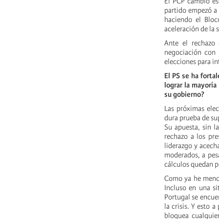
El PCP cambió es
partido empezó a a
haciendo el Bloc
aceleración de la 
Ante el rechazo 
negociación con l
elecciones para in
El PS se ha forta
lograr la mayoría
su gobierno?
Las próximas elec
dura prueba de sup
Su apuesta, sin la
rechazo a los pre
liderazgo y acech
moderados, a pesa
cálculos quedan 
Como ya he mencio
Incluso en una si
Portugal se encuen
la crisis. Y esto
bloquea cualquier