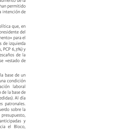
 aumento de la
, han permitido
a intención de
lítica que, en
presidente del
mento» para el
s de izquierda
, PCP 6,3%) y
 escaños de la
se «estado de
 la base de un
 una condición
ación laboral
 de la base de
didas). Al día
s patronales.
uerdo sobre la
a presupuesto,
anticipadas y
cia el Bloco,