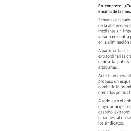
En concreto, ¿C
encima de la mes
Semanas después d
de la abstención d
mediante un impor
votado en contra 
en la eliminación 
A partir de las l
extraordinarias c
contra la pobrez
arbitrarias.
Ante la vulnerabi
propuso un esquema
combatir la promi
drenados por los h
A todo esto el go
(cuya principal c
despido extraordi
laborales, al no s
los sindicatos.