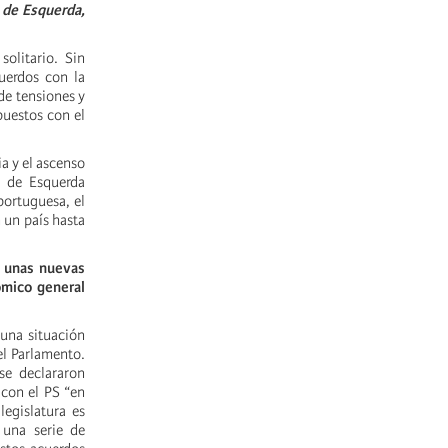
o de Esquerda,
olitario. Sin
uerdos con la
de tensiones y
puestos con el
a y el ascenso
o de Esquerda
portuguesa, el
 un país hasta
 a unas nuevas
ómico general
 una situación
el Parlamento.
se declararon
 con el PS “en
legislatura es
 una serie de