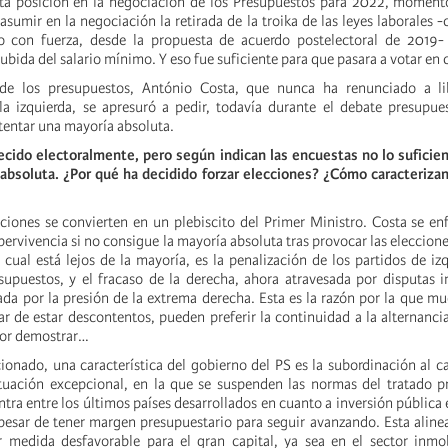
ta posición en la negociación de los Presupuestos para 2022, momento
sumir en la negociación la retirada de la troika de las leyes laborales 
o con fuerza, desde la propuesta de acuerdo postelectoral de 2019-
subida del salario mínimo. Y eso fue suficiente para que pasara a votar en 
de los presupuestos, António Costa, que nunca ha renunciado a li
a izquierda, se apresuró a pedir, todavía durante el debate presupue
tentar una mayoría absoluta.
lecido electoralmente, pero según indican las encuestas no lo sufici
 absoluta. ¿Por qué ha decidido forzar elecciones? ¿Cómo caracterizan
ciones se convierten en un plebiscito del Primer Ministro. Costa se en
ervivencia si no consigue la mayoría absoluta tras provocar las eleccione
 cual está lejos de la mayoría, es la penalización de los partidos de izq
supuestos, y el fracaso de la derecha, ahora atravesada por disputas i
ada por la presión de la extrema derecha. Esta es la razón por la que m
r de estar descontentos, pueden preferir la continuidad a la alternanci
por demostrar…
nado, una característica del gobierno del PS es la subordinación al 
tuación excepcional, en la que se suspenden las normas del tratado p
tra entre los últimos países desarrollados en cuanto a inversión pública 
 a pesar de tener margen presupuestario para seguir avanzando. Esta alin
 medida desfavorable para el gran capital, ya sea en el sector inmob