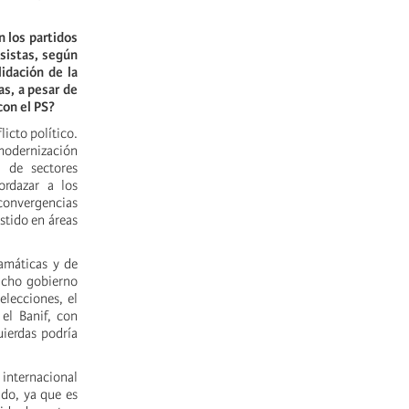
n los partidos
esistas, según
idación de la
as, a pesar de
con el PS?
icto político.
 modernización
n de sectores
ordazar a los
 convergencias
stido en áreas
amáticas y de
dicho gobierno
elecciones, el
el Banif, con
ierdas podría
 internacional
ado, ya que es