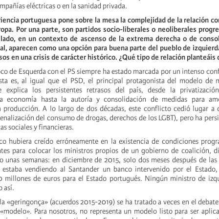
mpañías eléctricas o en la sanidad privada.
iencia portuguesa pone sobre la mesa la complejidad de la relación co
ropa. Por una parte, son partidos socio-liberales o neoliberales progr
o lado, en un contexto de ascenso de la extrema derecha o de consol
al, aparecen como una opción para buena parte del pueblo de izquierd
os en una crisis de carácter histórico. ¿Qué tipo de relación planteáis 
oco de Esquerda con el PS siempre ha estado marcada por un intenso confl
ista es, al igual que el PSD, el principal protagonista del modelo de
 explica los persistentes retrasos del país, desde la privatizació
 la economía hasta la autoría y consolidación de medidas para am
a producción. A lo largo de dos décadas, este conflicto cedió lugar a
enalización del consumo de drogas, derechos de los LGBT), pero ha persi
cas sociales y financieras.
co hubiera creído erróneamente en la existencia de condiciones progr
ntes para colocar los ministros propios de un gobierno de coalición, 
o unas semanas: en diciembre de 2015, solo dos meses después de las 
a estaba vendiendo al Santander un banco intervenido por el Estado, 
 millones de euros para el Estado portugués. Ningún ministro de izqu
 así.
 la «geringonça» (acuerdos 2015-2019) se ha tratado a veces en el debate
«modelo». Para nosotros, no representa un modelo listo para ser aplic