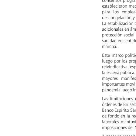
consensos program
establecieron med
para los emplea
descongelación y 
La estabilización 
adicionales en ám
protección social
sanidad en sentid
marcha.
Este marco polít
luego por los pro
reivindicativa, es
la escena pública
mayores manifes
importantes movili
pandemia luego in
Las limitaciones 
órdenes de Brusela
Banco Espírito San
de fondo en la rec
laborales mantuvi
imposiciones del