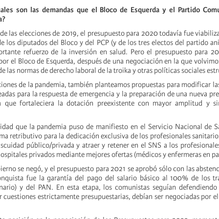
uales son las demandas que el Bloco de Esquerda y el Partido Com
a?
e las elecciones de 2019, el presupuesto para 2020 todavía fue viabili
e los diputados del Bloco y del PCP (y de los tres electos del partido an
tante refuerzo de la inversión en salud. Pero el presupuesto para 20
por el Bloco de Esquerda, después de una negociación en la que volvimo
de las normas de derecho laboral de la troika y otras políticas sociales est
ecciones de la pandemia, también planteamos propuestas para modificar la
readas para la respuesta de emergencia y la preparación de una nueva pre
a que fortaleciera la dotación preexistente con mayor amplitud y si
lidad que la pandemia puso de manifiesto en el Servicio Nacional de S
 retributivo para la dedicación exclusiva de los profesionales sanitarios
scuidad público/privada y atraer y retener en el SNS a los profesional
ospitales privados mediante mejores ofertas (médicos y enfermeras en par
bierno se negó, y el presupuesto para 2021 se aprobó sólo con las absten
onquista fue la garantía del pago del salario básico al 100% de los t
nario) y del PAN. En esta etapa, los comunistas seguían defendiendo 
er cuestiones estrictamente presupuestarias, debían ser negociadas por e