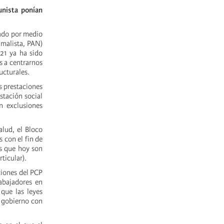
unista ponían
zado por medio
imalista, PAN)
21 ya ha sido
s a centrarnos
ructurales.
s prestaciones
stación social
n exclusiones
alud, el Bloco
 con el fin de
es que hoy son
ticular).
ciones del PCP
rabajadores en
que las leyes
l gobierno con