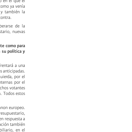
 en el que el
-como ya venía
 y también la
contra.
berarse de la
stario, nuevas
ente como para
 su política y
frentará a una
s anticipadas.
uierda, por el
nternas por el
uchos votantes
a. Todos estos
canon europeo.
resupuestario,
en respuesta a
eación también
iliario, en el