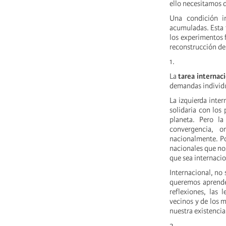
ello necesitamos d
Una condición in
acumuladas. Esta 
los experimentos 
reconstrucción de
1.
La
tarea internac
demandas individu
La izquierda inte
solidaria con los
planeta. Pero la
convergencia, o
nacionalmente. Po
nacionales que no
que sea internacio
Internacional, no
queremos aprender 
reflexiones, las
vecinos y de los m
nuestra existenci
2.