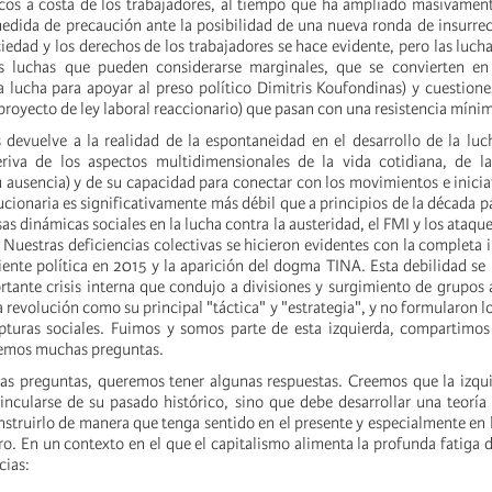
ricos a costa de los trabajadores, al tiempo que ha ampliado masivamen
edida de precaución ante la posibilidad de una nueva ronda de insurrec
iedad y los derechos de los trabajadores se hace evidente, pero las luch
s luchas que pueden considerarse marginales, que se convierten e
a lucha para apoyar al preso político Dimitris Koufondinas) y cuestion
proyecto de ley laboral reaccionario) que pasan con una resistencia míni
 devuelve a la realidad de la espontaneidad en el desarrollo de la luc
riva de los aspectos multidimensionales de la vida cotidiana, de las
u ausencia) y de su capacidad para conectar con los movimientos e iniciat
ucionaria es significativamente más débil que a principios de la década 
as dinámicas sociales en la lucha contra la austeridad, el FMI y los ataqu
 Nuestras deficiencias colectivas se hicieron evidentes con la completa 
iente política en 2015 y la aparición del dogma TINA. Esta debilidad se 
rtante crisis interna que condujo a divisiones y surgimiento de grupos 
 revolución como su principal "táctica" y "estrategia", y no formularon lo
pturas sociales. Fuimos y somos parte de esta izquierda, compartimos
nemos muchas preguntas.
las preguntas, queremos tener algunas respuestas. Creemos que la izqui
ncularse de su pasado histórico, sino que debe desarrollar una teoría 
nstruirlo de manera que tenga sentido en el presente y especialmente e
gro. En un contexto en el que el capitalismo alimenta la profunda fatiga d
cias: