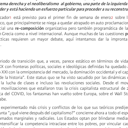
rema derecha y el neoliberalismo al gobierno, una parte de la izquierda 
der y está haciendo un esfuerzo particular para proceder a su reconstru
icador
1
está previsto para el primer fin de semana de enero
2
sobre l
ico, que principalmente se niega a quedar atrapado en auto proclamacion
cial una
re-composición
organizativa pero también programática de la 
en Grecia como a nivel internacional. Aunque muchas de las cuestiones
p
ácticas requieren un mayor debate, aquí intentamos dar la impronta
.
iodo de transición que, a veces, parece estático en términos de vida
X con fronteras políticas, sociales e ideológicas definidas ha quedado
o XXI con la omnipotencia del mercado, la dominación occidental y el cap
de la historia". Este status quo se ha visto sacudido por las dinámicas de
la lucha de clases e incluso las revoluciones sociales. Desde el mov
 movilizaciones que estallaron tras la crisis capitalista estructural de
a del COVID, los fantasmas han vuelto sobre Europa, sobre el Wall St
abe.
 experimentado más crisis y conflictos de los que sus teóricos predije
nta "¿qué viene después del capitalismo?" concierne ahora a todo el espe
lamados marginales y radicales. Los Estados optan por blindarse media
intensificar la competencia intraclase entre los pobres, por vincular c