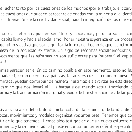
s luchar tanto por las cuestiones de los muchos (por el trabajo, el acervo
las cuestiones que pueden parecer relacionadas con la minoría o la ident
a la liberación de la creatividad social, para la integración de los que so
 que las reformas pueden ser útiles y necesarias, pero no son el ca
 capitalismo y hacia el socialismo. Poner nuestra esperanza en un proce
enuino y activo que sea, significaría ignorar el hecho de que las reform
leza de la sociedad existente. Un siglo de reformas socialdemócratas
ocamente que las reformas no son suficientes para "superar" el capit
rán!
formas parecen ser el único camino posible en este momento, esto no la
uadas si, como dicen los zapatistas, la tarea es crear un mundo nuevo. 
inada, pueden contribuir de manera inestimable a avanzar en esta dire
 camino que nos llevará allí. La barbarie del mundo actual trasciende l
forma y la transformación marginal y exige de transformaciones de largo 
tiva
es escapar del estado de melancolía de la izquierda, de la idea de 
ocas, movimientos y modelos organizativos anteriores. Tenemos que co
tir de lo que tenemos.. Hemos sido testigos de que un nuevo esfuerzo 
imiento y la izquierda radical puede encontrar un terreno fértil, especial