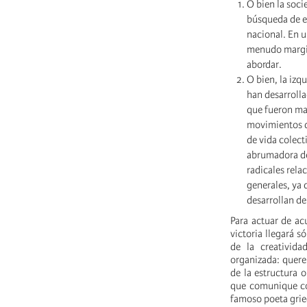
O bien la soci
búsqueda de en
nacional. En u
menudo margin
abordar.
O bien, la izq
han desarrolla
que fueron mar
movimientos d
de vida colect
abrumadora des
radicales rela
generales, ya 
desarrollan de
Para actuar de ac
victoria llegará s
de la creativid
organizada: quere
de la estructura 
que comunique con
famoso poeta grie