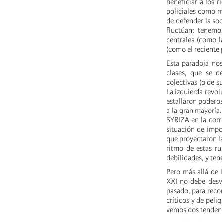
beneficiar a los 
policiales como m
de defender la soc
fluctúan: tenemo
centrales (como l
(como el reciente 
Esta paradoja nos
clases, que se de
colectivas (o de s
La izquierda revol
estallaron poderos
a la gran mayoría.
SYRIZA en la corr
situación de impo
que proyectaron la
ritmo de estas ru
debilidades, y te
Pero más allá de 
XXI no debe desvi
pasado, para reco
críticos y de peli
vemos dos tenden