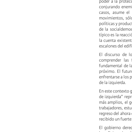
poder a la protec
conjurando enemi
casos, asume el 
movimientos, sól
políticas y produc
de la socialdemoc
típico es la reacc
la cuenta existen
escalones del edif
El discurso de l
comprender las f
fundamental de la
próximo. El futur
enfrentarse a los 
de la izquierda.
En este contexto g
de izquierda" rep
más amplios, el go
trabajadores, estu
regreso del ahora
recibido un fuert
El gobierno dere