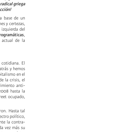
radical griega
cción!
a base de un
es y certezas,
izquierda del
rogramáticas
,
 actual de la
 cotidiana. El
 atrás y hemos
italismo en el
 la crisis, el
imiento anti-
 2008 hasta la
reet ocupado,
ron. Hasta tal
ctro político,
nte la contra-
ada vez más su