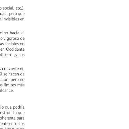
 social, etc.),
idad, pero que
n invisibles en
mino hacia el
so vigoroso de
as sociales no
 en Occidente
alismo -¡y sus
s convierte en
Si se hacen de
cción, pero no
os límites más
alcance.
"lo que podría
nstruir lo que
coherente para
mente entre los