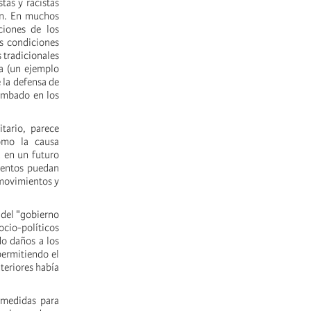
tas y racistas
ón. En muchos
ciones de los
s condiciones
s tradicionales
a (un ejemplo
 la defensa de
rumbado en los
tario, parece
como la causa
á en un futuro
ientos puedan
 movimientos y
o del "gobierno
ocio-políticos
do daños a los
permitiendo el
teriores había
 medidas para