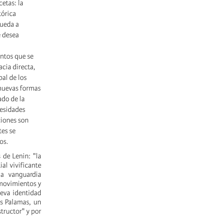
etas: la
tórica
queda a
e desea
entos que se
cia directa,
bal de los
"nuevas formas
ado de la
cesidades
iciones son
tes se
os.
 de Lenin: "la
ial vivificante
a vanguardia
 movimientos y
ueva identidad
is Palamas, un
tructor" y por