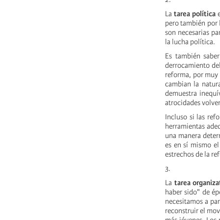
La
tarea política
e
pero también por 
son necesarias par
la lucha política.
Es también saber
derrocamiento del
reforma, por muy g
cambian la natura
demuestra inequív
atrocidades volve
Incluso si las re
herramientas adec
una manera determ
es en sí mismo el
estrechos de la re
3.
La
tarea organiza
haber sido" de ép
necesitamos a par
reconstruir el mov