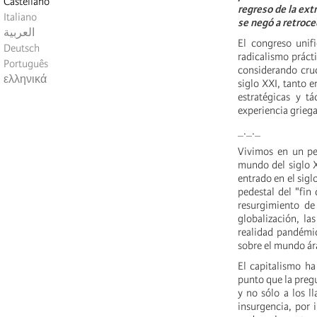
Castellano
regreso de la ext
Italiano
se negó a retroce
العربية
El congreso unif
Deutsch
radicalismo práct
Português
considerando cru
ελληνικά
siglo XXI, tanto 
estratégicas y t
experiencia griega
_._._
Vivimos en un per
mundo del siglo X
entrado en el sigl
pedestal del "fin 
resurgimiento de 
globalización, las
realidad pandémic
sobre el mundo ár
El capitalismo ha
punto que la pregu
y no sólo a los l
insurgencia, por 