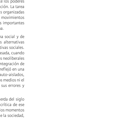
te los poderes
ción. La tarea
as organizadas
n movimientos
es importantes
ma.
ha social y de
 alternativas
ivas sociales.
pasada, cuando
es neoliberales
integración de
reflejó en una
auto-aislados,
s medios ni el
 sus errores y
erda del siglo
crítica de ese
n los momentos
e la sociedad,