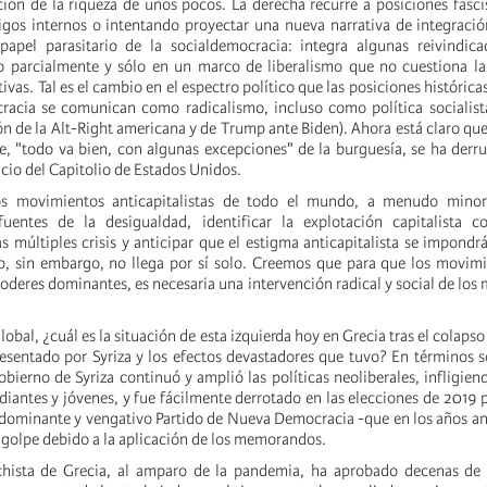
ción de la riqueza de unos pocos. La derecha recurre a posiciones fascis
gos internos o intentando proyectar una nueva narrativa de integraci
papel parasitario de la socialdemocracia: integra algunas reivindica
o parcialmente y sólo en un marco de liberalismo que no cuestiona la
tivas. Tal es el cambio en el espectro político que las posiciones histórica
racia se comunican como radicalismo, incluso como política socialist
ión de la Alt-Right americana y de Trump ante Biden). Ahora está claro que
te, "todo va bien, con algunas excepciones" de la burguesía, se ha der
icio del Capitolio de Estados Unidos.
os movimientos anticapitalistas de todo el mundo, a menudo minori
uentes de la desigualdad, identificar la explotación capitalista 
s múltiples crisis y anticipar que el estigma anticapitalista se impondr
o, sin embargo, no llega por sí solo. Creemos que para que los movim
poderes dominantes, es necesaria una intervención radical y social de los
lobal, ¿cuál es la situación de esta izquierda hoy en Grecia tras el colaps
resentado por Syriza y los efectos devastadores que tuvo? En términos s
bierno de Syriza continuó y amplió las políticas neoliberales, infligien
diantes y jóvenes, y fue fácilmente derrotado en las elecciones de 2019 
 dominante y vengativo Partido de Nueva Democracia -que en los años an
e golpe debido a la aplicación de los memorandos.
chista de Grecia, al amparo de la pandemia, ha aprobado decenas de