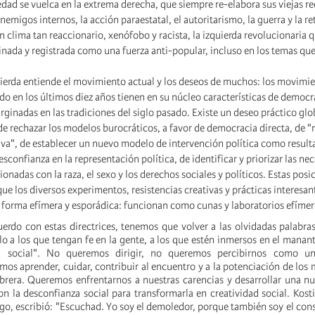
edad se vuelca en la extrema derecha, que siempre re-elabora sus viejas rec
emigos internos, la acción paraestatal, el autoritarismo, la guerra y la re
n clima tan reaccionario, xenófobo y racista, la izquierda revolucionaria 
ada y registrada como una fuerza anti-popular, incluso en los temas qu
uierda entiende el movimiento actual y los deseos de muchos: los movimi
do en los últimos diez años tienen en su núcleo características de democra
ginadas en las tradiciones del siglo pasado. Existe un deseo práctico glo
e rechazar los modelos burocráticos, a favor de democracia directa, de 
iva", de establecer un nuevo modelo de intervención política como result
confianza en la representación política, de identificar y priorizar las ne
cionadas con la raza, el sexo y los derechos sociales y políticos. Estas pos
que los diversos experimentos, resistencias creativas y prácticas interesan
 forma efímera y esporádica: funcionan como cunas y laboratorios efímer
uerdo con estas directrices, tenemos que volver a las olvidadas palabras
ólo a los que tengan fe en la gente, a los que estén inmersos en el manant
ad social". No queremos dirigir, no queremos percibirnos como un
mos aprender, cuidar, contribuir al encuentro y a la potenciación de los
obrera. Queremos enfrentarnos a nuestras carencias y desarrollar una n
 la desconfianza social para transformarla en creatividad social. Kost
go, escribió: "Escuchad. Yo soy el demoledor, porque también soy el cons