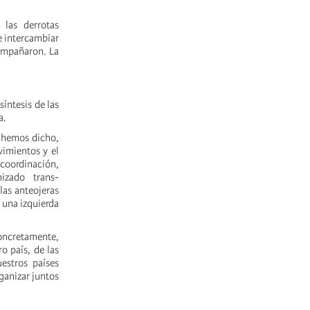
 las derrotas
e intercambiar
compañaron. La
síntesis de las
a.
e hemos dicho,
vimientos y el
coordinación,
izado trans-
las anteojeras
 una izquierda
concretamente,
o país, de las
estros países
ganizar juntos