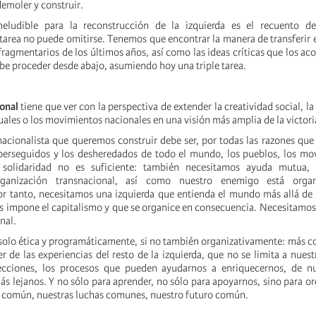
emoler y construir.
eludible para la reconstrucción de la izquierda es el recuento de
tarea no puede omitirse. Tenemos que encontrar la manera de transferir 
fragmentarios de los últimos años, así como las ideas críticas que los a
be proceder desde abajo, asumiendo hoy una triple tarea.
ional
tiene que ver con la perspectiva de extender la creatividad social, la 
ales o los movimientos nacionales en una visión más amplia de la victori
rnacionalista que queremos construir debe ser, por todas las razones qu
 perseguidos y los desheredados de todo el mundo, los pueblos, los mo
 solidaridad no es suficiente: también necesitamos ayuda mutua, 
rganización transnacional, así como nuestro enemigo está organ
r tanto, necesitamos una izquierda que entienda el mundo más allá de 
s impone el capitalismo y que se organice en consecuencia. Necesitamos
nal.
 solo ética y programáticamente, si no también organizativamente: más 
de las experiencias del resto de la izquierda, que no se limita a nuestr
 lecciones, los procesos que pueden ayudarnos a enriquecernos, de nu
ás lejanos. Y no sólo para aprender, no sólo para apoyarnos, sino para or
a común, nuestras luchas comunes, nuestro futuro común.