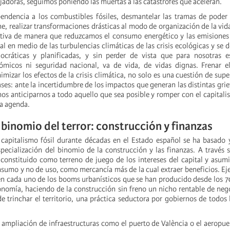
ajadoras, seguimos poniendo las muertas a las catástrofes que aceleran.
endencia a los combustibles fósiles, desmantelar las tramas de poder
ne, realizar transformaciones drásticas al modo de organización de la vida
ctiva de manera que reduzcamos el consumo energético y las emisiones
tal en medio de las turbulencias climáticas de las crisis ecológicas y se 
cráticas y planificadas, y sin perder de vista que para nosotras 
ómicos ni seguridad nacional, va de vida, de vidas dignas. Frenar 
mizar los efectos de la crisis climática, no solo es una cuestión de supe
ases: ante la incertidumbre de los impactos que generan las distintas griet
os anticiparnos a todo aquello que sea posible y romper con el capitalis
a agenda.
 binomio del terror: construcción y finanzas
capitalismo fósil durante décadas en el Estado español se ha basado 
specialización del binomio de la construcción y las finanzas. A través 
n constituido como terreno de juego de los intereses del capital y asumi
sumo y no de uso, como mercancía más de la cual extraer beneficios. Ej
n cada uno de los booms urbanísticos que se han producido desde los 
conomía, haciendo de la construcción sin freno un nicho rentable de neg
e trinchar el territorio, una práctica seductora por gobiernos de todos 
 ampliación de infraestructuras como el puerto de València o el aeropuer