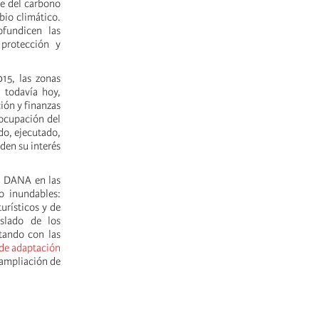
le del carbono
bio climático.
ofundicen las
protección y
015, las zonas
, todavía hoy,
ión y finanzas
 ocupación del
do, ejecutado,
den su interés
la DANA en las
o inundables:
urísticos y de
slado de los
tando con las
de adaptación
 ampliación de