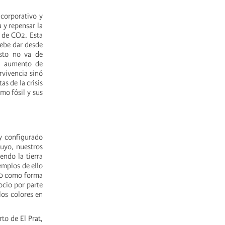
 corporativo y
 y repensar la
 de CO2. Esta
debe dar desde
esto no va de
el aumento de
rvivencia sinó
as de la crisis
mo fósil y sus
y configurado
suyo, nuestros
endo la tierra
emplos de ello
70 como forma
ocio por parte
los colores en
to de El Prat,