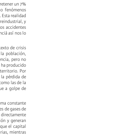
 retener un 7%
do fenómenos
 Esta realidad
eindustrial, y
los accidentes
cià así nos lo
exto de crisis
la población,
encia, pero no
e ha producido
erritorio. Por
 la pérdida de
 como las de la
ue a golpe de
ema constante
es de gases de
s directamente
ción y generan
que el capital
rias, mientras