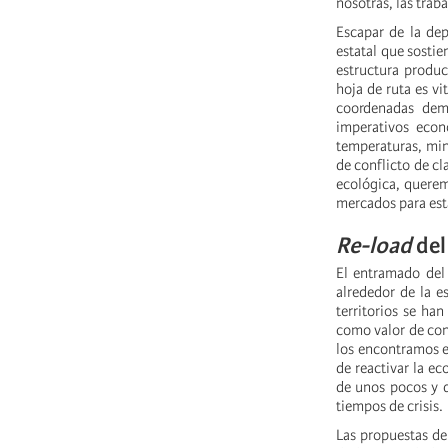
nosotras, las trab
Escapar de la dep
estatal que sostie
estructura produ
hoja de ruta es vi
coordenadas demo
imperativos econ
temperaturas, mini
de conflicto de cl
ecológica, querem
mercados para est
Re-load
del
El entramado del 
alrededor de la e
territorios se ha
como valor de con
los encontramos e
de reactivar la e
de unos pocos y d
tiempos de crisis.
Las propuestas de