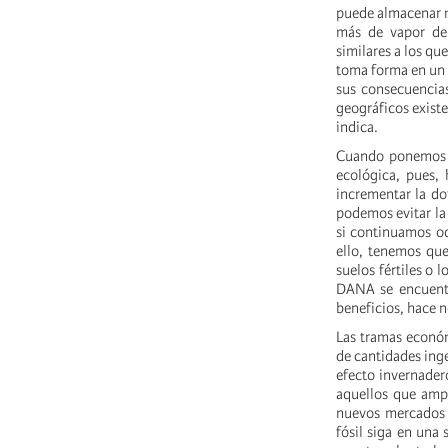
puede almacenar m
más de vapor de
similares a los qu
toma forma en un 
sus consecuencias
geográficos existe
indica.
Cuando ponemos en
ecológica, pues,
incrementar la do
podemos evitar la
si continuamos oc
ello, tenemos que
suelos fértiles o 
DANA se encuentr
beneficios, hace n
Las tramas econó
de cantidades ing
efecto invernader
aquellos que ampa
nuevos mercados p
fósil siga en una