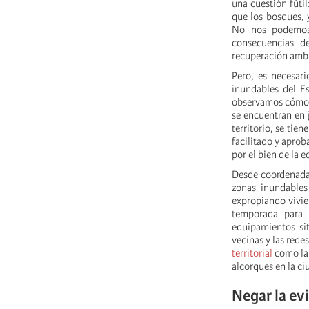
una cuestión fúti
que los bosques, 
No nos podemos 
consecuencias d
recuperación ambi
Pero, es necesari
inundables del Es
observamos cómo s
se encuentran en 
territorio, se tie
facilitado y apro
por el bien de la 
Desde coordenadas
zonas inundables
expropiando vivie
temporada para 
equipamientos si
vecinas y las rede
territorial
como la 
alcorques en la ci
Negar la ev