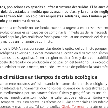
s, poblaciones colapsadas e infraestructuras destruidas. El balance 
s deja devastadas a medida que avanzan los días, y la suma de negli
n terreno fértil no solo para respuestas solidarias, sinó también pa
ario y de extrema derecha.
cuando la catástrofe nos desborda, cuando la urgencia en la respuesta em
revolucionarias es ser capaces de combinar la inmediatez de las necesida
ridad popular y los análisis de fondo para articular una memoria del desas
 y marque un horizonte de conflicto.
ar de la DANA y sus consecuencias desde la óptica del conflicto porque 
lógicos adversos que experimentamos suceden en el vacío: son síntoma
itamos, de su agudización en la región mediterránea y de la vulnerabili
delo depredador de producción y ocupación del territorio. La excepci
o puede borrar de la mente, no puede llevarnos a despolitizar la catástrofe
s climáticas en tiempos de crisis ecológica
riamente nuestros análisis cuando hablamos de la crisis ecológica y 
y cantidad, es fundamental que no los desliguemos de las catástrofes que
ón mediterránea por sus características físicas y geográficas es una de
ro mar, nuestro aire, son mucho más calientes que en otros territorios y, 
temperaturas, esto agrava los efectos de lluvias torrenciales e inundaci
cuentes y más fuertes. Tal como explica
Gisela Torrents
, una atmosfer