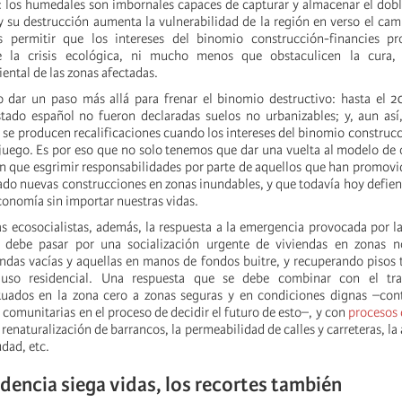
l: los humedales son imbornales capaces de capturar y almacenar el dob
y su destrucción aumenta la vulnerabilidad de la región en verso el cam
permitir que los intereses del binomio construcción-financies pr
e la crisis ecológica, ni mucho menos que obstaculicen la cura, 
ental de las zonas afectadas.
o dar un paso más allá para frenar el binomio destructivo: hasta el 2
tado español no fueron declaradas suelos no urbanizables; y, aun así
e producen recalificaciones cuando los intereses del binomio construcc
juego. Es por eso que no solo tenemos que dar una vuelta al modelo de
nen que esgrimir responsabilidades por parte de aquellos que han promovi
bado nuevas construcciones en zonas inundables, y que todavía hoy defien
economía sin importar nuestras vidas.
 ecosocialistas, además, la respuesta a la emergencia provocada por 
 debe pasar por una socialización urgente de viviendas en zonas n
ndas vacías y aquellas en manos de fondos buitre, y recuperando pisos t
uso residencial. Una respuesta que se debe combinar con el tra
tuados en la zona cero a zonas seguras y en condiciones dignas –con
s comunitarias en el proceso de decidir el futuro de esto–, y con
procesos 
renaturalización de barrancos, la permeabilidad de calles y carreteras, la
udad, etc.
idencia siega vidas, los recortes también