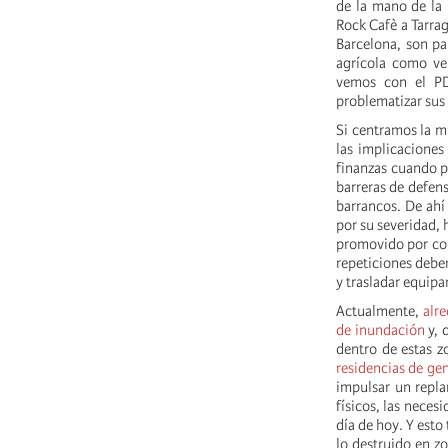
de la mano de la 
Rock Cafè a Tarrag
Barcelona, son p
agrícola como v
vemos con el PD
problematizar sus
Si centramos la mi
las implicaciones
finanzas cuando p
barreras de defens
barrancos. De ahí
por su severidad, 
promovido por con
repeticiones debem
y trasladar equipa
Actualmente,
alr
de inundación
y, 
dentro de estas 
residencias de ge
impulsar un repla
físicos, las neces
día de hoy. Y esto
lo destruido en z