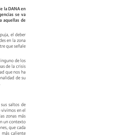
de la DANA en
gencias se va
ra aquellas de
puja, el deber
des en la zona
tre que señale
ninguno de los
s de la crisis
dad que nos ha
onalidad de su
.
sus saltos de
 vivimos en el
 las zonas más
en un contexto
ones, que cada
a más caliente