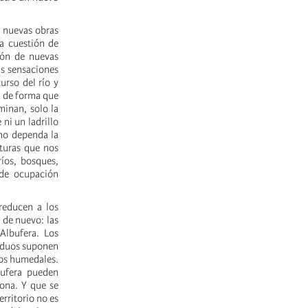
 nuevas obras
na cuestión de
ión de nuevas
as sensaciones
urso del río y
, de forma que
minan, solo la
ni un ladrillo
 no dependa la
turas que nos
íos, bosques,
 de ocupación
reducen a los
 de nuevo: las
Albufera. Los
siduos suponen
los humedales.
bufera pueden
zona. Y que se
rritorio no es