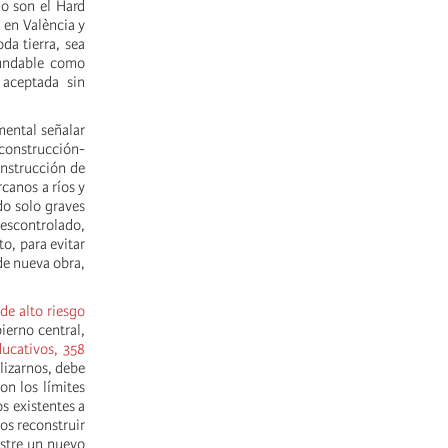
mo son el Hard
 en València y
da tierra, sea
undable como
aceptada sin
mental señalar
 construcción-
onstrucción de
canos a ríos y
do solo graves
descontrolado,
o, para evitar
de nueva obra,
de alto riesgo
ierno central,
ducativos, 358
lizarnos, debe
on los límites
os existentes a
os reconstruir
astre un nuevo