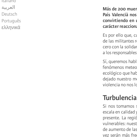
Italiano
العربية
Más de 200 muerto
Deutsch
País Valencià no
convirtiendo en u
Português
carácter reaccion
ελληνικά
Es por ello que, 
de las militantes 
cero con la solida
a los responsables
Sí, queremos habl
fenómenos meteoro
ecológico que hab
dejado nuestro mo
violencia no nos l
Turbulencia
Si nos tomamos se
escala en calidad 
presente. La regi
vulnerables: nuest
de aumento de las 
vez serán más fre