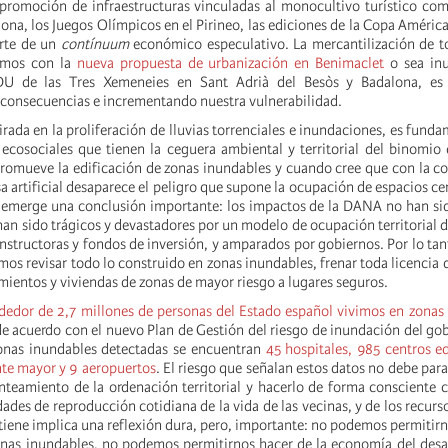
promoción de infraestructuras vinculadas al monocultivo turístico co
ona, los Juegos Olímpicos en el Pirineo, las ediciones de la Copa América
arte de un
contínuum
económico especulativo. La mercantilización de to
emos con la
nueva propuesta de urbanización en Benimaclet
o sea in
U de las Tres Xemeneies en Sant Adrià del Besòs y Badalona, es 
 consecuencias e incrementando nuestra vulnerabilidad.
rada en la proliferación de lluvias torrenciales e inundaciones, es funda
 ecosociales que tienen la ceguera ambiental y territorial del binomio
romueve la edificación de zonas inundables y cuando cree que con la c
a artificial desaparece el peligro que supone la ocupación de espacios cer
 emerge una conclusión importante: los impactos de la DANA no han si
han sido trágicos y devastadores por un modelo de ocupación territorial 
structoras y fondos de inversión, y amparados por gobiernos. Por lo tant
os revisar todo lo construido en zonas inundables, frenar toda licencia 
mientos y viviendas de zonas de mayor riesgo a lugares seguros.
ededor de 2,7 millones de personas del Estado español vivimos en zonas 
de acuerdo con el nuevo Plan de Gestión del riesgo de inundación del gob
zonas inundables detectadas se encuentran
45 hospitales, 985 centros e
nte mayor y 9 aeropuertos
. El riesgo que señalan estos datos no debe para
nteamiento de la ordenación territorial y hacerlo de forma consciente c
idades de reproducción cotidiana de la vida de las vecinas, y de los recurs
 tiene implica una reflexión dura, pero, importante: no podemos permitirn
onas inundables, no podemos permitirnos hacer de la economía del des