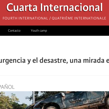
Cuarta Internacional
Fourth International / Quatrième internationale
Contacto
Youth camp
 urgencia y el desastre, una mirada 
PAÑOL