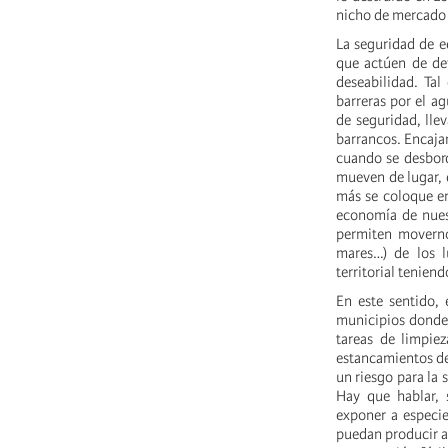
nicho de mercado 
La seguridad de e
que actúen de def
deseabilidad. Ta
barreras por el a
de seguridad, lle
barrancos. Encaja
cuando se desbord
mueven de lugar, 
más se coloque en
economía de nues
permiten moverno
mares…) de los 
territorial teniend
En este sentido,
municipios donde 
tareas de limpiez
estancamientos de
un riesgo para la 
Hay que hablar, 
exponer a especie
puedan producir al