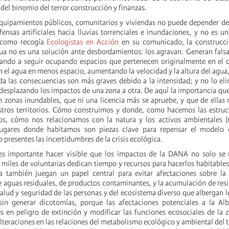
del binomio del terror construcción y finanzas.
quipamientos públicos, comunitarios y viviendas no puede depender de
ensas artificiales hacia lluvias torrenciales e inundaciones, y no es u
l como recogía
Ecologistas en Acción
en su comunicado, la construcc
gua no es una solución ante desbordamientos: los agravan. Generan fals
vando a seguir ocupando espacios que pertenecen originalmente en el c
n el agua en menos espacio, aumentando la velocidad y la altura del agua
a las consecuencias son más graves debido a la intensidad; y no lo eli
desplazando los impactos de una zona a otra. De aquí la importancia que 
 zonas inundables, que ni una licencia más se apruebe, y que de ellas
tros territorios. Cómo construimos y donde, como hacemos las estruc
s, cómo nos relacionamos con la natura y los activos ambientales (r
lugares donde habitamos son piezas clave para repensar el modelo
o presentes las incertidumbres de la crisis ecológica.
 es importante hacer visible que los impactos de la DANA no solo se 
miles de voluntarias dedican tiempo y recursos para hacerlos habitables
a también juegan un papel central para evitar afectaciones sobre la 
 aguas residuales, de productos contaminantes, y la acumulación de re
salud y seguridad de las personas y del ecosistema diverso que albergan 
sin generar dicotomías, porque las afectaciones potenciales a la Al
s en peligro de extinción y modificar las funciones ecosociales de la 
teraciones en las relaciones del metabolismo ecológico y ambiental del te