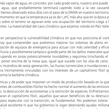
ás vapor de agua, en concreto: por cada grado extra, nuestro aire puede
 agua, que probablemente terminará cayendo todo a la vez causan
e hemos observado estos días con el paso de la DANA en nuestro territorio.
momento en que la temperatura ya es de 1,3ºC más alta que en la época pr
 sobre el terreno se agravan ante una ocupación del territorio ciega a 
ntes. La materialidad del caos climático que estamos viendo en País Valen
 perspectiva la vulnerabilidad climática en que nos posiciona el cont
 hay que comprender que podremos mejorar los sistemas de alerta en 
tación de equipos de emergencia para actuar con más celeridad y efici
 lluvia y posiblemente tampoco grande parte de los daños materiales qu
upando en zonas potencialmente inundables y seguimos trinchando el t
 poner encima de la mesa que, igual que sucede con las olas de calor,
los incendios de sexta generación, las lluvias torrenciales e inundaciones
a íntimamente vinculadas con los intereses de un capitalismo fósil q
orma la barbárie climática.
micas y de poder que imponen un modo de producción basado en la qu
entes de combustibles fósiles ha hecho normal el aumento de las emision
o, la destrucción de ecosistemas y la extinción de especies. Enfrentarno
ran el capitalismo fósil, aquellos que sacan beneficios de su destruc
ara especular con la transición, es fundamental. No podemos tolerar 
 salud excelente ni que los gobiernos le sigan destinando ayudas millona