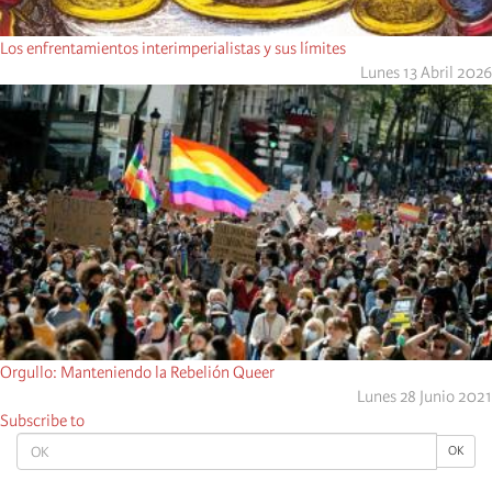
Los enfrentamientos interimperialistas y sus límites
Lunes 13 Abril 2026
Orgullo: Manteniendo la Rebelión Queer
Lunes 28 Junio 2021
Subscribe to
OK
OK