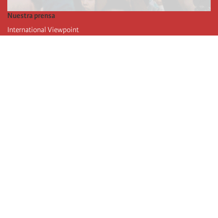
Nuestra prensa
International Viewpoint
Punto de vista internacional
Inprecor
Facebook
Twitter
La Internacional
Último Congreso de la Internacional
De
claraciones del Buró Ejecutivo
Instituto de formación (IIRE)
Campamento internacional
Autores
Videos
RSS
iniciar sesión