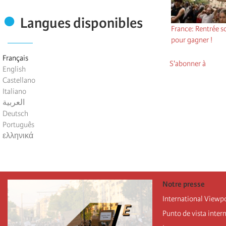
Langues disponibles
France: Rentrée so
pour gagner !
Français
S'abonner à
English
Castellano
Italiano
العربية
Deutsch
Português
ελληνικά
Notre presse
International Viewp
Punto de vista inter