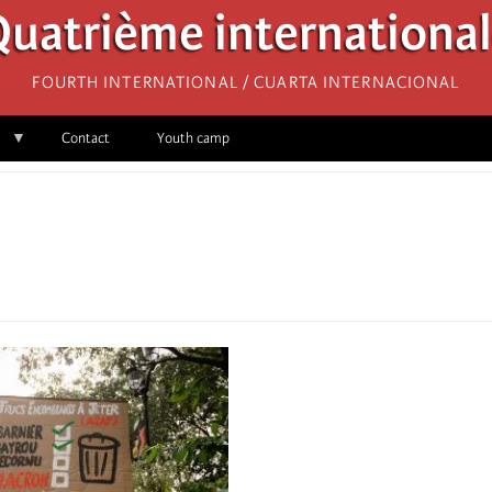
uatrième internationa
Fourth International / Cuarta Internacional
Contact
Youth camp