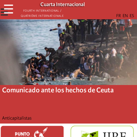
Skip
Cuarta Internacional
☰
to
☰
Fourth International /
Quatrième internationale
main
content
Comunicado ante los hechos de Ceuta
Anticapitalistas