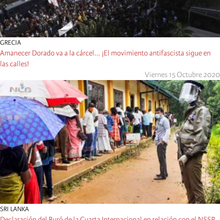
GRECIA
Amanecer Dorado va a la cárcel... ¡El movimiento antifascista sigue en
las calles!
Viernes 15 Octubre 2020
SRI LANKA
Declaración del Buró de la Cuarta Internacional en relación con el NSSP