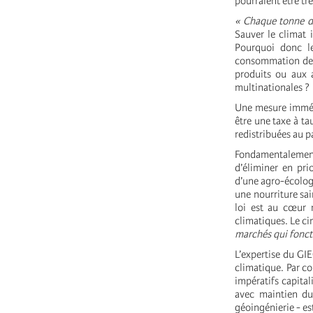
pourraient être t
« Chaque tonne 
Sauver le climat 
Pourquoi donc le
consommation de c
produits ou aux 
multinationales ?
Une mesure immédi
être une taxe à tau
redistribuées au p
Fondamentalement,
d’éliminer en pri
d’une agro-écologi
une nourriture sain
loi est au cœur 
climatiques. Le ci
marchés qui fonct
L’expertise du GI
climatique. Par co
impératifs capital
avec maintien du
géoingénierie - es