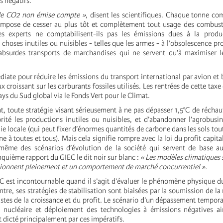
rès négatifs.
de CO2 non émise compte »
, disent les scientifiques. Chaque tonne com
impose de cesser au plus tôt et complètement tout usage des combusti
s experts ne comptabilisent-ils pas les émissions dues à la produ
hoses inutiles ou nuisibles - telles que les armes - à l’obsolescence 
absurdes transports de marchandises qui ne servent qu’à maximiser le
ate pour réduire les émissions du transport international par avion et 
x croissant sur les carburants fossiles utilisés. Les rentrées de cette taxe
ays du Sud global via le Fonds Vert pour le Climat.
 toute stratégie visant sérieusement à ne pas dépasser 1,5°C de récha
orité les productions inutiles ou nuisibles, et d’abandonner l’agrobusi
e locale (qui peut fixer d’énormes quantités de carbone dans les sols tou
e à toutes et tous). Mais cela signifie rompre avec la loi du profit capital
même des scénarios d’évolution de la société qui servent de base au
nquième rapport du GIEC le dit noir sur blanc :
« Les modèles climatiques
ionnent pleinement et un comportement de marché concurrentiel ».
EC est incontournable quand il s’agit d’évaluer le phénomène physique
ntre, ses stratégies de stabilisation sont biaisées par la soumission de l
istes de la croissance et du profit. Le scénario d’un dépassement temporai
 nucléaire et déploiement des technologies à émissions négatives ai
t dicté principalement par ces impératifs.