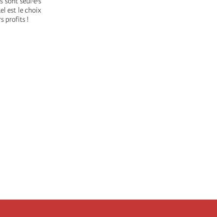
 sont seul·e·s
l est le choix
s profits !