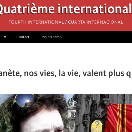
uatrième internationa
Fourth International / Cuarta Internacional
Contact
Youth camp
nète, nos vies, la vie, valent plus q