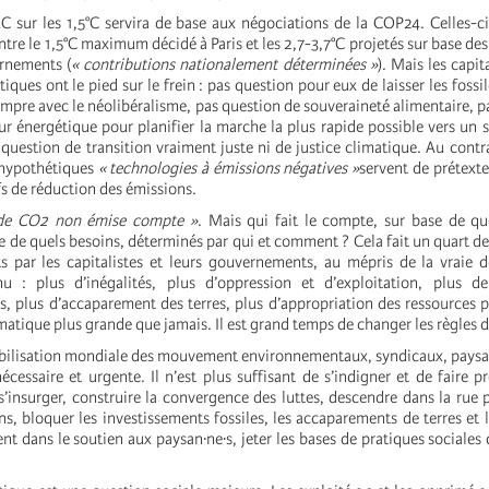
C sur les 1,5°C servira de base aux négociations de la COP24. Celles-c
ntre le 1,5°C maximum décidé à Paris et les 2,7-3,7°C projetés sur base d
rnements (
« contributions nationalement déterminées »
). Mais les capita
iques ont le pied sur le frein : pas question pour eux de laisser les fossil
mpre avec le néolibéralisme, pas question de souveraineté alimentaire, p
teur énergétique pour planifier la marche la plus rapide possible vers u
question de transition vraiment juste ni de justice climatique. Au contrai
 hypothétiques
« technologies à émissions négatives »
servent de prétexte
fs de réduction des émissions.
de CO2 non émise compte »
. Mais qui fait le compte, sur base de que
ce de quels besoins, déterminés par qui et comment ? Cela fait un quart de
s par les capitalistes et leurs gouvernements, au mépris de la vraie 
nu : plus d’inégalités, plus d’oppression et d’exploitation, plus de
, plus d’accaparement des terres, plus d’appropriation des ressources p
atique plus grande que jamais. Il est grand temps de changer les règles 
ilisation mondiale des mouvement environnementaux, syndicaux, paysan
écessaire et urgente. Il n’est plus suffisant de s’indigner et de faire pr
 s’insurger, construire la convergence des luttes, descendre dans la rue p
ns, bloquer les investissements fossiles, les accaparements de terres et l
ent dans le soutien aux paysan·ne·s, jeter les bases de pratiques sociales