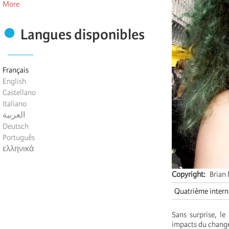
More
Langues disponibles
Français
English
Castellano
Italiano
العربية
Deutsch
Português
ελληνικά
Copyright
Brian
Quatrième intern
Sans surprise, l
impacts du change