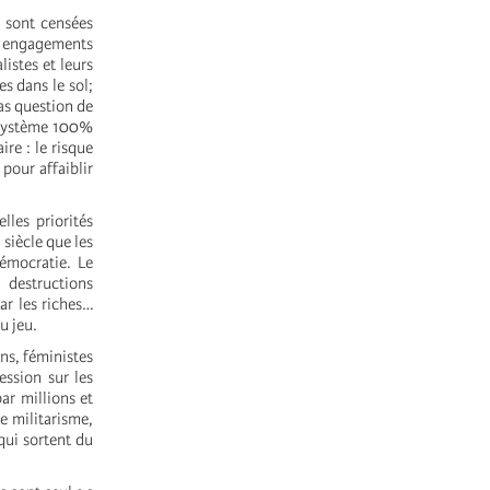
i sont censées
es engagements
listes et leurs
es dans le sol;
as question de
n système 100%
re : le risque
 pour affaiblir
lles priorités
 siècle que les
démocratie. Le
 destructions
ar les riches…
du jeu.
s, féministes
ession sur les
ar millions et
e militarisme,
 qui sortent du