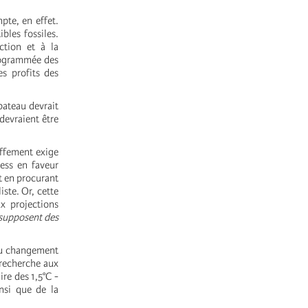
pte, en effet.
bles fossiles.
ction et à la
programmée des
s profits des
bateau devrait
 devraient être
uffement exige
ness en faveur
t en procurant
iste. Or, cette
x projections
 supposent des
 du changement
a recherche aux
re des 1,5°C -
nsi que de la