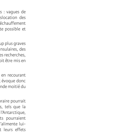
s : vagues de
islocation des
réchauffement
te possible et
up plus graves
insulaires, des
es recherches,
it être mis en
 en recourant
rt évoque donc
onde moitié du
raire pourrait
s, tels que la
l’Antarctique,
s pourraient
’alimente lui-
 leurs effets