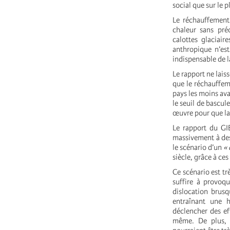
social que sur le
Le réchauffement
chaleur sans préc
calottes glaciai
anthropique n’est 
indispensable de 
Le rapport ne lai
que le réchauffeme
pays les moins ava
le seuil de bascul
œuvre pour que la
Le rapport du GI
massivement à d
le scénario d’un
«
siècle, grâce à ce
Ce scénario est tr
suffire à provoqu
dislocation brusq
entraînant une 
déclencher des ef
même. De plus, l