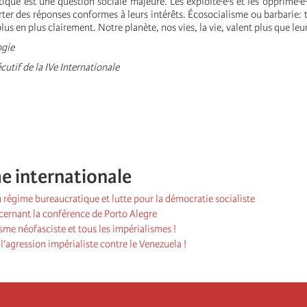
ique est une question sociale majeure. Les exploité·e·s et les opprimé·e·s
ter des réponses conformes à leurs intérêts. Écosocialisme ou barbarie: te
lus en plus clairement. Notre planète, nos vies, la vie, valent plus que leur
gie
cutif de la IVe Internationale
e internationale
régime bureaucratique et lutte pour la démocratie socialiste
cernant la conférence de Porto Alegre
isme néofasciste et tous les impérialismes !
’agression impérialiste contre le Venezuela !