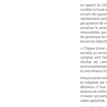
Le rapport du GIE
combler le fossé e
actuels des gouve
représentants polit
pas question de ro
socialiser le sec
renouvelable, pas 
est grand que les
encore les objecti
« Chaque tonne 
sociales, au servi
comptes sont fait
résultat est con
environnementales
et une menace clim
Une puissante mob
et indigènes est n
décideurs. Il faut
dizaines de millio
s’investir activem
cadre capitaliste…