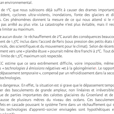
 plan environnemental.
 de 1°C que nous subissons déjà suffit à causer des drames important
édent, cyclones ultra-violents, inondations, fonte des glaciers et d
res. Ces phénomènes donnent la mesure de ce qui nous attend si le 
pas arrêté au plus vite. La catastrophe n’est plus évitable, mais il res
la limiter au maximum.
sse aucun doute : le réchauffement de 2°C aurait des conséquences beauco
nt de 1,5°C inclus dans l’accord de Paris (sous pression des petits états 
ncés, des scientifiques et du mouvement pour le climat). Selon de récent
ement vers une « planète étuve » pourrait même être franchi à 2°C. Tout do
 limite de 1,5°C maximum soit respectée.
EC estime que ce sera extrêmement difficile, voire impossible, même
es
« technologies à émissions négatives »
et à la géoingénierie
1
. Le rappo
 dépassement temporaire »
, compensé par un refroidissement dans la sec
s technologies.
ès dangereux. En effet, la situation est si grave que le dépassement tempo
er des basculements de grande ampleur, non linéaires et irréversible
ue de parties importantes des calottes glaciaires du Groenland et de 
hausse de plusieurs mètres du niveau des océans. Ces basculement
fets en cascade poussant le système Terre dans un réchauffement qui s
es technologies d’apprenti-sorcier envisagées sont hypothétiques et