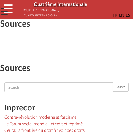
Aller
Quatrième internationale
☰
au
☰
Fourth International /
Cuarta Internacional
contenu
Sources
principal
Sources
Search
Search
Inprecor
Contre-révolution moderne et fascisme
Le Forum social mondial interdit et réprimé
Ceuta: la frontière du droit à avoir des droits