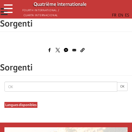
Skip
Quatrième internationale
☰
to
☰
Fourth International /
Cuarta Internacional
main
Sorgenti
content
Sorgenti
OK
OK
Langues disponibles