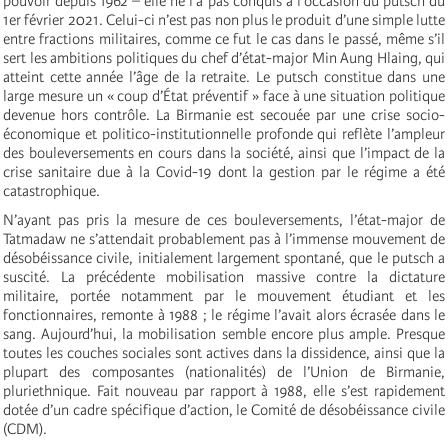
pouvoir depuis 1962 – elle ne l’a pas conquis à l’occasion du putsch du
1er février 2021. Celui-ci n’est pas non plus le produit d’une simple lutte
entre fractions militaires, comme ce fut le cas dans le passé, même s’il
sert les ambitions politiques du chef d’état-major Min Aung Hlaing, qui
atteint cette année l’âge de la retraite. Le putsch constitue dans une
large mesure un « coup d’État préventif » face à une situation politique
devenue hors contrôle. La Birmanie est secouée par une crise socio-
économique et politico-institutionnelle profonde qui reflète l’ampleur
des bouleversements en cours dans la société, ainsi que l’impact de la
crise sanitaire due à la Covid-19 dont la gestion par le régime a été
catastrophique.
N’ayant pas pris la mesure de ces bouleversements, l’état-major de
Tatmadaw ne s’attendait probablement pas à l’immense mouvement de
désobéissance civile, initialement largement spontané, que le putsch a
suscité. La précédente mobilisation massive contre la dictature
militaire, portée notamment par le mouvement étudiant et les
fonctionnaires, remonte à 1988 ; le régime l’avait alors écrasée dans le
sang. Aujourd’hui, la mobilisation semble encore plus ample. Presque
toutes les couches sociales sont actives dans la dissidence, ainsi que la
plupart des composantes (nationalités) de l’Union de Birmanie,
pluriethnique. Fait nouveau par rapport à 1988, elle s’est rapidement
dotée d’un cadre spécifique d’action, le Comité de désobéissance civile
(CDM).