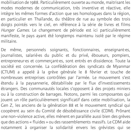
mobilisation de 1988. Particulièrement ouverte au monde, maitrisant les
modes modernes de communication, très inventive et réactive, elle
intègre les mêmes formes d’action que ses homologues dans la région,
en particulier en Thaïlande, du théâtre de rue au symbole des trois
doigts pointés vers le ciel, en référence à la série de livres et films
Hunger Games
. Le changement de période est ici particulièrement
manifeste, le pays ayant été longtemps maintenu isolé par le régime
militaire.
De même, personnels soignants, fonctionnaires, enseignant·es,
journalistes, salarié·es du public et du privé, éboueurs, pompiers,
entrepreneur·es et commerçant·es, sont entrés en dissidence. Toute la
société est concernée. La confédération des syndicats de Myanmar
(CTUM) a appelé à la grève générale le 8 février et touche de
nombreuses entreprises contrôlées par l’armée. Le mouvement s’est
étendu à la paysannerie, déstabilisée par le flux d’investissements
étrangers. Des communautés locales s’opposent à des projets miniers
ou à la construction de barrages. Notons, parmi les composantes qui
jouent un rôle particulièrement significatif dans cette mobilisation, la
Gen Z, les anciens de la génération 88 et le mouvement syndical qui
coopèrent au sein du Comité de désobéissance civile (CDM). Prônant
une non-violence active, elles mènent en parallèle aussi bien des grèves
que des actions « fluides » ou des rassemblements massifs. Le CDM aide
notamment à organiser la solidarité envers les grévistes qui se