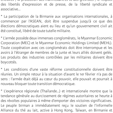
des libertés d’expression et de presse, de la liberté syndicale et
associative…
* La participation de la Birmanie aux organisations internationales, à
commencer par l’ASEAN, doit être suspendue jusqu’à ce que des
élections démocratiques aient eu lieu et qu’un gouvernement civil ait
été constitué, libéré de toute tutelle militaire.
* L’armée possède deux immenses conglomérats, le Myanmar Economic
Corporation (MEC) et le Myanmar Economic Holdings Limited (MEHL).
Toute coopération avec ces conglomérats doit être interrompue et les
avoirs à l’étranger de membres de la junte et leurs alliés doivent gelés.
Les produits des industries contrôlées par les militaires doivent être
boycottés.
* Les conditions d’une vaste réforme constitutionnelle doivent être
réunies. Un simple retour à la situation d’avant le 1er février n’a pas de
sens : l’armée était déjà au cœur du pouvoir, elle pouvait et pourrait à
nouveau bloquer toute transition démocratique.
* L’expérience régionale (Thaïlande…) et internationale montre que la
tendance générale au durcissement de régimes autoritaires se heurte à
des révoltes populaires à même d’emporter des victoires significatives.
Le peuple birman a immédiatement reçu le soutien de l’informelle
Alliance du thé au lait, active à Hong Kong, Taïwan, en Birmanie et