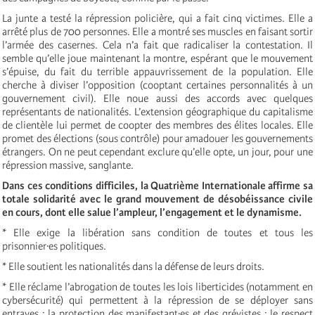
La junte a testé la répression policière, qui a fait cinq victimes. Elle a
arrêté plus de 700 personnes. Elle a montré ses muscles en faisant sortir
l’armée des casernes. Cela n’a fait que radicaliser la contestation. Il
semble qu’elle joue maintenant la montre, espérant que le mouvement
s’épuise, du fait du terrible appauvrissement de la population. Elle
cherche à diviser l’opposition (cooptant certaines personnalités à un
gouvernement civil). Elle noue aussi des accords avec quelques
représentants de nationalités. L’extension géographique du capitalisme
de clientèle lui permet de coopter des membres des élites locales. Elle
promet des élections (sous contrôle) pour amadouer les gouvernements
étrangers. On ne peut cependant exclure qu’elle opte, un jour, pour une
répression massive, sanglante.
Dans ces conditions difficiles, la Quatrième Internationale affirme sa
totale solidarité avec le grand mouvement de désobéissance civile
en cours, dont elle salue l’ampleur, l’engagement et le dynamisme.
* Elle exige la libération sans condition de toutes et tous les
prisonnier·es politiques.
* Elle soutient les nationalités dans la défense de leurs droits.
* Elle réclame l’abrogation de toutes les lois liberticides (notamment en
cybersécurité) qui permettent à la répression de se déployer sans
entraves ; la protection des manifestant·es et des grévistes ; le respect