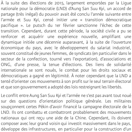
À la suite des élections de 2015, largement emportées par la Ligue
nationale pour la démocratie (LND) d’Aung San Suu Kyi, un accord de
partage (très inégal) du pouvoir avait été conclu l’année suivante entre
l’armée et Suu Kyi, censé initier une « transition démocratique
pacifique ». Le putsch du 1er février sanctionne l’échec de cette
transition. Cependant, durant cette période, la société civile a pu se
renforcer et acquérir une expérience nouvelle, amplifiant une
dynamique initiée une décennie auparavant, à la suite de l’ouverture
économique du pays, avec le développement du salariat industriel,
souvent constitué de jeunes femmes, de syndicats (en particulier dans le
secteur de la confection, tourné vers l’exportation), d’associations et
ONG, d’une presse, la tenue d’élections. Des liens de solidarité
internationale se sont noués, le combat pour les droits sociaux et
démocratiques a gagné en légitimité. À noter cependant que la LND a
tenté d’orienter ces mouvements à son profit sur le seul terrain électoral
et que son gouvernement a adopté des lois restreignant les libertés.
Le conflit entre Aung San Suu Kyi et l’armée ne s’est pas avant tout noué
sur des questions d’orientation politique générale. Les militaires
soupçonnent certes Pékin d’avoir financé la campagne électorale de la
LND. Ils ont combattu et combattront probablement des mouvements
nationaux qui ont reçu une aide de la Chine. Cependant, ils doivent
composer avec leur grand voisin qui investit massivement dans le pays,
développe des infrastructures, en particulier pour la construction d’un