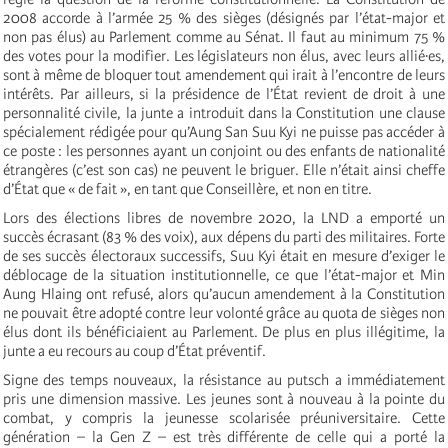
2008 accorde à l’armée 25 % des sièges (désignés par l’état-major et
non pas élus) au Parlement comme au Sénat. Il faut au minimum 75 %
des votes pour la modifier. Les législateurs non élus, avec leurs allié·es,
sont à même de bloquer tout amendement qui irait à l’encontre de leurs
intérêts. Par ailleurs, si la présidence de l’État revient de droit à une
personnalité civile, la junte a introduit dans la Constitution une clause
spécialement rédigée pour qu’Aung San Suu Kyi ne puisse pas accéder à
ce poste : les personnes ayant un conjoint ou des enfants de nationalité
étrangères (c’est son cas) ne peuvent le briguer. Elle n’était ainsi cheffe
d’État que « de fait », en tant que Conseillère, et non en titre.
Lors des élections libres de novembre 2020, la LND a emporté un
succès écrasant (83 % des voix), aux dépens du parti des militaires. Forte
de ses succès électoraux successifs, Suu Kyi était en mesure d’exiger le
déblocage de la situation institutionnelle, ce que l’état-major et Min
Aung Hlaing ont refusé, alors qu’aucun amendement à la Constitution
ne pouvait être adopté contre leur volonté grâce au quota de sièges non
élus dont ils bénéficiaient au Parlement. De plus en plus illégitime, la
junte a eu recours au coup d’État préventif.
Signe des temps nouveaux, la résistance au putsch a immédiatement
pris une dimension massive. Les jeunes sont à nouveau à la pointe du
combat, y compris la jeunesse scolarisée préuniversitaire. Cette
génération – la Gen Z – est très différente de celle qui a porté la