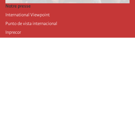
Notre presse
International Viewpoint
Punto de vista internacional
Inprecor
Facebook
Twitter
Mastodon
Telegram
L’Internationale
Dernier congrès de l’Internationale
Déclarations du bureau exécutif
Institut de formation (IIRE)
Jeunes
Auteurs
Vidéos
Flux RSS