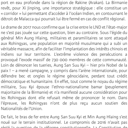
port en eau profonde dans la région de Rakine (Arakan). La Birmanie
revêt, pour Xi Jinping, une importance stratégique : elle constitue un
« corridor » lui permettant d’accéder à l’océan Indien, en contournant le
détroit de Malacca qui pourrait lui être fermé en cas de conflit régional.
Le drame de 2017 nous confirme que la crise entre le LND et l’état-major
ne s’est pas jouée sur cette question, bien au contraire. Sous l’égide du
général Min Aung Hlaing, militaires et paramilitaires se sont attaqué
aux Rohingyas, une population en majorité musulmane qui a subi un
véritable massacre, afin de faciliter l’implantation des intérêts chinois et
indiens sur leur territoire. L’extrême violence des persécutions a
provoqué l’exode massif de 730 000 membres de cette communauté.
Loin de dénoncer les tueries, Aung San Suu Kyi – hier prix Nobel de la
paix ! – a mené campagne, y compris dans l’arène internationale, pour
défendre bec et ongles le régime génocidaire, perdant tout crédit
démocratique et humanitaire. En effet, tout comme le noyau du régime
militaire, Suu Kyi épouse l’ethno-nationalisme bamar (peuplement
majoritaire de la Birmanie) et n’a manifesté aucune considération pour
les Rohingyas dont elle refusait même de prononcer le nom. Dans
l’épreuve, les Rohingyas n’ont de plus reçu aucun soutien des
Nationalités de l’Union.
De fait, le bras de fer entre Aung San Suu Kyi et Min Aung Hlaing s’est
noué sur le terrain institutionnel. Le compromis de 2016 n’avait pas
réglé la question de la réforme constitutionnelle. La Constitution de