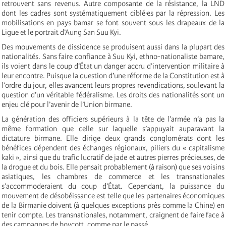
retrouvent sans revenus. Autre composante de la résistance, la LND
dont les cadres sont systématiquement ciblé·es par la répression. Les
mobilisations en pays bamar se font souvent sous les drapeaux de la
Ligue et le portrait d’Aung San Suu Kyi.
Des mouvements de dissidence se produisent aussi dans la plupart des
nationalités. Sans faire confiance à Suu Kyi, ethno-nationaliste bamare,
ils voient
dans le coup d’État un danger accru d’intervention militaire à
leur encontre. Puisque la question d’une réforme de la Constitution est à
l’ordre du jour, elles avancent leurs propres revendications, soulevant la
question d’un véritable fédéralisme. Les droits des nationalités sont un
enjeu clé pour l’avenir de l’Union birmane.
La génération des officiers supérieurs à la tête de l’armée n’a pas la
même formation que celle sur laquelle s’appuyait auparavant la
dictature birmane. Elle dirige deux grands conglomérats dont les
bénéfices dépendent des échanges régionaux, piliers du « capitalisme
kaki », ainsi que du trafic lucratif de jade et autres pierres précieuses, de
la drogue et du bois. Elle pensait probablement (à raison) que ses voisins
asiatiques, les chambres de commerce et les transnationales
s’accommoderaient du coup d’État. Cependant, la puissance du
mouvement de désobéissance est telle que les partenaires économiques
de la Birmanie doivent (à quelques exceptions près comme la Chine) en
tenir compte. Les transnationales, notamment, craignent de faire face à
des campagnes de boycott, comme par le passé.