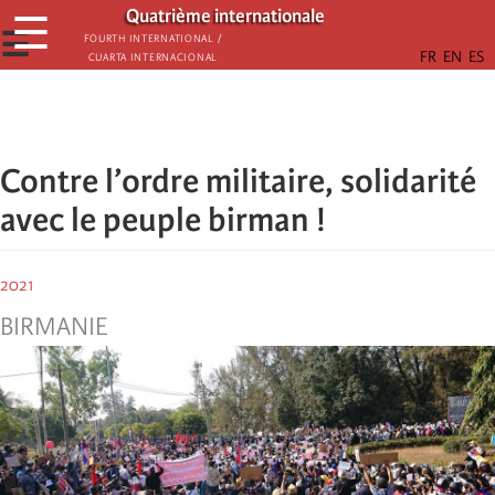
Aller
Quatrième internationale
☰
au
☰
Fourth International /
Cuarta Internacional
contenu
principal
Contre l’ordre militaire, solidarité
avec le peuple birman !
2021
BIRMANIE