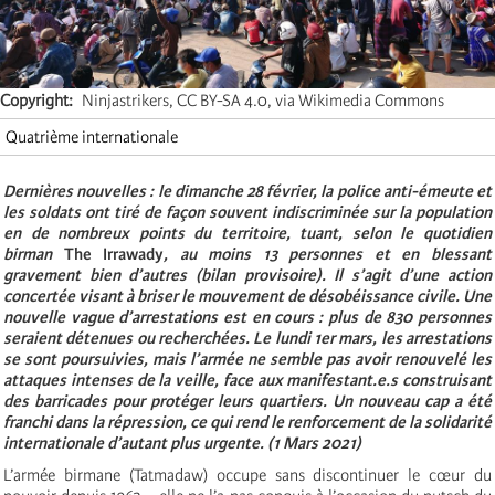
Copyright
Ninjastrikers, CC BY-SA 4.0, via Wikimedia Commons
Quatrième internationale
Dernières nouvelles : le dimanche 28 février, la police anti-émeute et
les soldats ont tiré de façon souvent indiscriminée sur la population
en de nombreux points du territoire, tuant, selon le quotidien
birman
The Irrawady
, au moins 13 personnes et en blessant
gravement bien d’autres (bilan provisoire). Il s’agit d’une action
concertée visant à briser le mouvement de désobéissance civile. Une
nouvelle vague d’arrestations est en cours : plus de 830 personnes
seraient détenues ou recherchées. Le lundi 1
er
mars, les arrestations
se sont poursuivies, mais l’armée ne semble pas avoir renouvelé les
attaques intenses de la veille, face aux
manifestant.e.s
construisant
des barricades pour protéger leurs quartiers. Un nouveau cap a été
franchi dans la répression, ce qui rend le renforcement de la solidarité
internationale d’autant plus urgente. (1 Mars 2021)
L’armée birmane (Tatmadaw) occupe sans discontinuer le cœur du