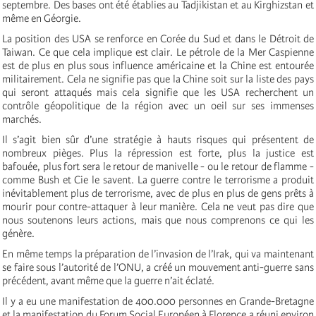
septembre. Des bases ont été établies au Tadjikistan et au Kirghizstan et
même en Géorgie.
La position des USA se renforce en Corée du Sud et dans le Détroit de
Taiwan. Ce que cela implique est clair. Le pétrole de la Mer Caspienne
est de plus en plus sous influence américaine et la Chine est entourée
militairement. Cela ne signifie pas que la Chine soit sur la liste des pays
qui seront attaqués mais cela signifie que les USA recherchent un
contrôle géopolitique de la région avec un oeil sur ses immenses
marchés.
Il s’agit bien sûr d’une stratégie à hauts risques qui présentent de
nombreux pièges. Plus la répression est forte, plus la justice est
bafouée, plus fort sera le retour de manivelle - ou le retour de flamme -
comme Bush et Cie le savent. La guerre contre le terrorisme a produit
inévitablement plus de terrorisme, avec de plus en plus de gens prêts à
mourir pour contre-attaquer à leur manière. Cela ne veut pas dire que
nous soutenons leurs actions, mais que nous comprenons ce qui les
génère.
En même temps la préparation de l’invasion de l’Irak, qui va maintenant
se faire sous l’autorité de l’ONU, a créé un mouvement anti-guerre sans
précédent, avant même que la guerre n’ait éclaté.
Il y a eu une manifestation de 400.000 personnes en Grande-Bretagne
et la manifestation du Forum Social Européen à Florence a réuni environ