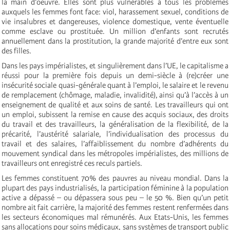
la main d’oeuvre. Elles sont plus vulnérables à tous les problèmes
auxquels les femmes font face: viol, harassement sexuel, conditions de
vie insalubres et dangereuses, violence domestique, vente éventuelle
comme esclave ou prostituée. Un million d’enfants sont recrutés
annuellement dans la prostitution, la grande majorité d’entre eux sont
des filles.
Dans les pays impérialistes, et singulièrement dans l’UE, le capitalisme a
réussi pour la première fois depuis un demi-siècle à (re)créer une
insécurité sociale quasi-générale quant à l’emploi, le salaire et le revenu
de remplacement (chômage, maladie, invalidité), ainsi qu’à l’accès à un
enseignement de qualité et aux soins de santé. Les travailleurs qui ont
un emploi, subissent la remise en cause des acquis sociaux, des droits
du travail et des travailleurs, la généralisation de la flexibilité, de la
précarité, l’austérité salariale, l’individualisation des processus du
travail et des salaires, l’affaiblissement du nombre d’adhérents du
mouvement syndical dans les métropoles impérialistes, des millions de
travailleurs ont enregistré ces reculs partiels.
Les femmes constituent 70% des pauvres au niveau mondial. Dans la
plupart des pays industrialisés, la participation féminine à la population
active a dépassé – ou dépassera sous peu – le 50 %. Bien qu’un petit
nombre ait fait carrière, la majorité des femmes restent renfermées dans
les secteurs économiques mal rémunérés. Aux Etats-Unis, les femmes
sans allocations pour soins médicaux, sans systèmes de transport public