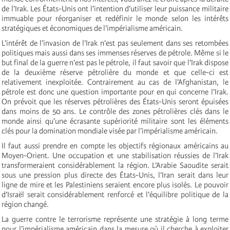
de l’Irak. Les États-Unis ont l’intention d’utiliser leur puissance militaire
immuable pour réorganiser et redéfinir le monde selon les intérêts
stratégiques et économiques de l’impérialisme américain.
L’intérêt de l’invasion de l’Irak n’est pas seulement dans ses retombées
politiques mais aussi dans ses immenses réserves de pétrole. Même si le
but final de la guerre n’est pas le pétrole, il faut savoir que l’Irak dispose
de la deuxième réserve pétrolière du monde et que celle-ci est
relativement inexploitée. Contrairement au cas de l’Afghanistan, le
pétrole est donc une question importante pour en qui concerne l’Irak.
On prévoit que les réserves pétrolières des États-Unis seront épuisées
dans moins de 50 ans. Le contrôle des zones pétrolières clés dans le
monde ainsi qu’une écrasante supériorité militaire sont les éléments
clés pour la domination mondiale visée par l’impérialisme américain.
Il faut aussi prendre en compte les objectifs régionaux américains au
Moyen-Orient. Une occupation et une stabilisation réussies de l’Irak
transformeraient considérablement la région. L’Arabie Saoudite serait
sous une pression plus directe des États-Unis, l’Iran serait dans leur
ligne de mire et les Palestiniens seraient encore plus isolés. Le pouvoir
d’Israël serait considérablement renforcé et l’équilibre politique de la
région changé.
La guerre contre le terrorisme représente une stratégie à long terme
pour l’impérialisme américain dans la mesure où il cherche à exploiter