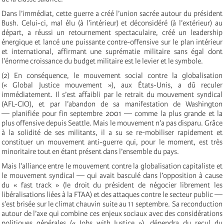
Dans l’immédiat, cette guerre a créé l’union sacrée autour du président
Bush. Celui-ci, mal élu (à l’intérieur) et déconsidéré (à l’extérieur) au
départ, a réussi un retournement spectaculaire, créé un leadership
énergique et lancé une puissante contre-offensive sur le plan intérieur
et international, affirmant une suprématie militaire sans égal dont
l’énorme croissance du budget militaire est le levier et le symbole.
(2) En conséquence, le mouvement social contre la globalisation
(« Global Justice mouvement »), aux États-Unis, a dû reculer
immédiatement. Il s’est affaibli par le retrait du mouvement syndical
(AFL-CIO), et par l’abandon de sa manifestation de Washington
— planifiée pour fin septembre 2001 — comme la plus grande et la
plus offensive depuis Seattle. Mais le mouvement n’a pas disparu. Grâce
à la solidité de ses militants, il a su se re-mobiliser rapidement et
constituer un mouvement anti-guerre qui, pour le moment, est très
minoritaire tout en étant présent dans l’ensemble du pays.
Mais l’alliance entre le mouvement contre la globalisation capitaliste et
le mouvement syndical — qui avait basculé dans l’opposition à cause
du « fast track » (le droit du président de négocier librement les
libéralisations liées à la FTAA) et des attaques contre le secteur public —
s’est brisée sur le climat chauvin suite au 11 septembre. Sa reconduction
autour de l’axe qui combine ces enjeux sociaux avec des considérations
politiques générales (« Jobs with Justice »), dépendra du recul du