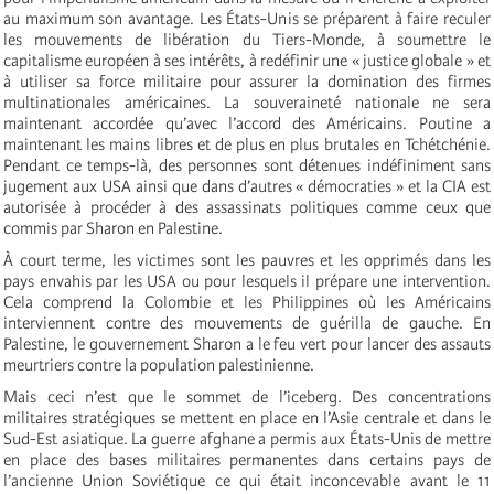
au maximum son avantage. Les États-Unis se préparent à faire reculer
les mouvements de libération du Tiers-Monde, à soumettre le
capitalisme européen à ses intérêts, à redéfinir une « justice globale » et
à utiliser sa force militaire pour assurer la domination des firmes
multinationales américaines. La souveraineté nationale ne sera
maintenant accordée qu’avec l’accord des Américains. Poutine a
maintenant les mains libres et de plus en plus brutales en Tchétchénie.
Pendant ce temps-là, des personnes sont détenues indéfiniment sans
jugement aux USA ainsi que dans d’autres « démocraties » et la CIA est
autorisée à procéder à des assassinats politiques comme ceux que
commis par Sharon en Palestine.
À court terme, les victimes sont les pauvres et les opprimés dans les
pays envahis par les USA ou pour lesquels il prépare une intervention.
Cela comprend la Colombie et les Philippines où les Américains
interviennent contre des mouvements de guérilla de gauche. En
Palestine, le gouvernement Sharon a le feu vert pour lancer des assauts
meurtriers contre la population palestinienne.
Mais ceci n’est que le sommet de l’iceberg. Des concentrations
militaires stratégiques se mettent en place en l’Asie centrale et dans le
Sud-Est asiatique. La guerre afghane a permis aux États-Unis de mettre
en place des bases militaires permanentes dans certains pays de
l’ancienne Union Soviétique ce qui était inconcevable avant le 11