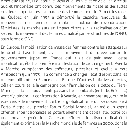
Amérique Latine, l’Équateur, le Brésil et la Bolivie; et en Asie, la Corée du
Sud et l’Indonésie ont connu des mouvements de masse et des luttes
ouvrières importantes. La marche des femmes pour le Pain et les roses
au Québec en juin 1995 a démontré la capacité renouvelée du
mouvement des femmes de mobiliser autour de revendications
féministes. La marche aura un impact direct sur la radicalisation d’un
secteur du mouvement des femmes canalisé par les structures de l’ONU,
sous forme d’ONG.
En Europe, la mobilisation de masse des femmes contre les attaques sur
le droit à l’avortement, avec le mouvement de grève contre le
gouvernement Juppé en France qui allait de pair avec cette
mobilisation, était la première manifestation de ce changement. Avec la
« Marche européenne des chômeurs, précaires et exclus » vers
Amsterdam (juin 1997), il a commencé à changer l’état d’esprit dans les
milieux militants en France et en Europe. D’autres initiatives directes,
déjà en cours, telle la campagne pour l’annulation de la dette du Tiers-
Monde, certains mouvements paysans très combatifs (en Inde, Brésil, ...)
vont s’y joindre. La confrontation à Seattle, en novembre 1999, ouvre la
voie vers « le mouvement contre la globalisation » qui se rassemble à
Porto Alegre, au premier Forum Social Mondial, animé d’un esprit
offensif, internationaliste et potentiellement anticapitaliste, porté par
une nouvelle génération. Cet esprit d’internationalisme radical était
également exprimé par la Marche mondiale de femmes en 2000, dont la