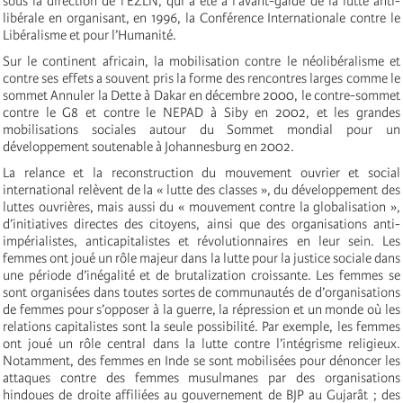
sous la direction de l’EZLN, qui a été à l’avant-garde de la lutte anti-
libérale en organisant, en 1996, la Conférence Internationale contre le
Libéralisme et pour l’Humanité.
Sur le continent africain, la mobilisation contre le néolibéralisme et
contre ses effets a souvent pris la forme des rencontres larges comme le
sommet Annuler la Dette à Dakar en décembre 2000, le contre-sommet
contre le G8 et contre le NEPAD à Siby en 2002, et les grandes
mobilisations sociales autour du Sommet mondial pour un
développement soutenable à Johannesburg en 2002.
La relance et la reconstruction du mouvement ouvrier et social
international relèvent de la « lutte des classes », du développement des
luttes ouvrières, mais aussi du « mouvement contre la globalisation »,
d’initiatives directes des citoyens, ainsi que des organisations anti-
impérialistes, anticapitalistes et révolutionnaires en leur sein. Les
femmes ont joué un rôle majeur dans la lutte pour la justice sociale dans
une période d’inégalité et de brutalization croissante. Les femmes se
sont organisées dans toutes sortes de communautés de d’organisations
de femmes pour s’opposer à la guerre, la répression et un monde où les
relations capitalistes sont la seule possibilité. Par exemple, les femmes
ont joué un rôle central dans la lutte contre l’intégrisme religieux.
Notamment,
des femmes en Inde se sont mobilisées pour dénoncer les
attaques contre des femmes musulmanes par des organisations
hindoues de droite affiliées au gouvernement de BJP au Gujarât ; des