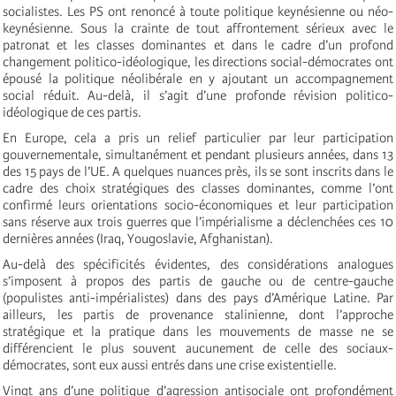
socialistes. Les PS ont renoncé à toute politique keynésienne ou néo-
keynésienne. Sous la crainte de tout affrontement sérieux avec le
patronat et les classes dominantes et dans le cadre d’un profond
changement politico-idéologique, les directions social-démocrates ont
épousé la politique néolibérale en y ajoutant un accompagnement
social réduit. Au-delà, il s’agit d’une profonde révision politico-
idéologique de ces partis.
En Europe, cela a pris un relief particulier par leur participation
gouvernementale, simultanément et pendant plusieurs années, dans 13
des 15 pays de l’UE. A quelques nuances près, ils se sont inscrits dans le
cadre des choix stratégiques des classes dominantes, comme l’ont
confirmé leurs orientations socio-économiques et leur participation
sans réserve aux trois guerres que l’impérialisme a déclenchées ces 10
dernières années (Iraq, Yougoslavie, Afghanistan).
Au-delà des spécificités évidentes, des considérations analogues
s’imposent à propos des partis de gauche ou de centre-gauche
(populistes anti-impérialistes) dans des pays d’Amérique Latine. Par
ailleurs, les partis de provenance stalinienne, dont l’approche
stratégique et la pratique dans les mouvements de masse ne se
différencient le plus souvent aucunement de celle des sociaux-
démocrates, sont eux aussi entrés dans une crise existentielle.
Vingt ans d’une politique d’agression antisociale ont profondément