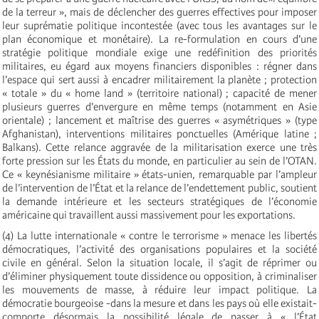
de la terreur », mais de déclencher des guerres effectives pour imposer
leur suprématie politique incontestée (avec tous les avantages sur le
plan économique et monétaire). La re-formulation en cours d’une
stratégie politique mondiale exige une redéfinition des priorités
militaires, eu égard aux moyens financiers disponibles : régner dans
l’espace qui sert aussi à encadrer militairement la planète ; protection
« totale » du « home land » (territoire national) ; capacité de mener
plusieurs guerres d’envergure en même temps (notamment en Asie
orientale) ; lancement et maîtrise des guerres « asymétriques » (type
Afghanistan), interventions militaires ponctuelles (Amérique latine ;
Balkans). Cette relance aggravée de la militarisation exerce une très
forte pression sur les États du monde, en particulier au sein de l’OTAN.
Ce « keynésianisme militaire » états-unien, remarquable par l’ampleur
de l’intervention de l’État et la relance de l’endettement public, soutient
la demande intérieure et les secteurs stratégiques de l’économie
américaine qui travaillent aussi massivement pour les exportations.
(4) La lutte internationale « contre le terrorisme » menace les libertés
démocratiques, l’activité des organisations populaires et la société
civile en général. Selon la situation locale, il s’agit de réprimer ou
d’éliminer physiquement toute dissidence ou opposition, à criminaliser
les mouvements de masse, à réduire leur impact politique. La
démocratie bourgeoise -dans la mesure et dans les pays où elle existait-
comporte désormais la possibilité légale de passer à « l’État