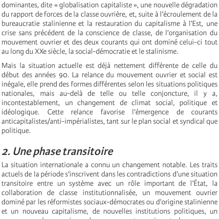
dominantes, dite « globalisation capitaliste », une nouvelle dégradation
du rapport de forces de la classe ouvrière, et, suite à l’écroulement de la
bureaucratie stalinienne et la restauration du capitalisme à l’Est, une
crise sans précédent de la conscience de classe, de l’organisation du
mouvement ouvrier et des deux courants qui ont dominé celui-ci tout
au long du XXe siècle, la social-démocratie et le stalinisme.
Mais la situation actuelle est déjà nettement différente de celle du
début des années 90. La relance du mouvement ouvrier et social est
inégale, elle prend des formes différentes selon les situations politiques
nationales, mais au-delà de telle ou telle conjoncture, il y a,
incontestablement, un changement de climat social, politique et
idéologique. Cette relance favorise l’émergence de courants
anticapitalistes/anti-impérialistes, tant sur le plan social et syndical que
politique.
2. Une phase transitoire
La situation internationale a connu un changement notable. Les traits
actuels de la période s’inscrivent dans les contradictions d’une situation
transitoire entre un système avec un rôle important de l’État, la
collaboration de classe institutionnalisée, un mouvement ouvrier
dominé par les réformistes sociaux-démocrates ou d’origine stalinienne
et un nouveau capitalisme, de nouvelles institutions politiques, un