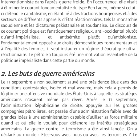
interventionniste dans l’après-guerre froide. En l’occurrence, elle visait
à éliminer le courant fondamentaliste du type Ben Laden, même si celui-
ci défend le capitalisme, en étant lié à des fractions bourgeoises et à des
secteurs de différents appareils d’État réactionnaires, tels la monarchie
saoudienne et les dictatures pakistanaise et soudanaise. Le discours de
ce courant politique est fanatiquement religieux, anti-occidental plutôt
qu’anti-impérialiste, et antisémite plutôt qu’antisioniste.
Fondamentalement opposé aux droits démocratiques fondamentaux et
à l’égalité des femmes, il veut instaurer un régime théocratique ultra-
réactionnaire. Le pétrole a toujours été une motivation essentielle de la
politique impérialiste dans cette partie du monde.
2. Les buts de guerre américains
Le 11 septembre a non seulement sauvé une présidence élue dans des
conditions contestables, isolée et mal assurée, mais cela a permis de
légitimer une offensive mondiale des États-Unis à laquelle les stratèges
américains n’osaient même pas rêver. Après le 11 septembre,
l’administration Républicaine de droite, appuyée sur les grosses
compagnies pétrolières, est passée d’une administration faible avec de
grandes idées à une administration capable d’utiliser sa force militaire
quand et où elle le voulait pour défendre les intérêts stratégiques
américains. La guerre contre le terrorisme a été ainsi lancée. On a
déclaré au monde : Etes-vous avec nous ou avec les terroristes ? Le