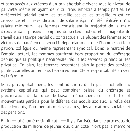
et sans accès aux crèches à un prix abordable vivent sous le niveau de
pauvreté même en ayant deux ou trois emplois à temps partiel.
Le
différentiel salarial entre les travailleuses et les travailleurs est en
croissance et la revendication de salaire égal n’a été réalisée qu’au
salaire minimum. Les femmes constituent la majorité de la main
d’œuvre dans plusieurs emplois du secteur public et la majorité de
travailleurs à temps partiel ou contractuels. La plupart des femmes sont
victimes de harcèlement sexuel indépendamment que l’homme soit leur
patron, collègue ou même représentant syndical. Dans le marché de
l’emploi actuel, les femmes souffrent hors proportion du chômage
depuis que la politique néolibérale réduit les services publics ou les
privatise. En plus, les femmes ressentent plus la perte des services
publics car elles ont en plus besoin vu leur rôle et responsabilité au sein
de la famille.
Mais plus globalement, les contradictions de la phase actuelle du
système capitaliste qui peut combiner baisse du chômage et
précarisation de la force de travail, débouchent sur des luttes et
mouvements partiels pour la défense des acquis sociaux, le refus des
licenciements, l’augmentation des salaires, des allocations sociales et
des pensions.
Enfin — phénomène significatif — il y a l’arrivée dans le processus de
production de millions de jeunes qui, d’un côté, n’ont pas la mémoire