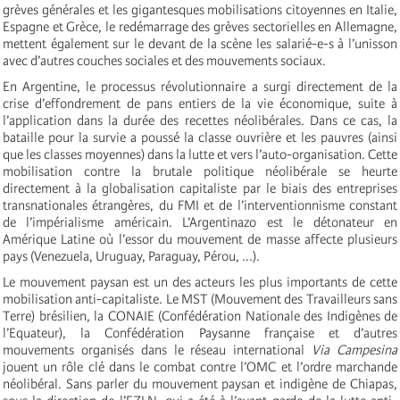
grèves générales et les gigantesques mobilisations citoyennes en Italie,
Espagne et Grèce, le redémarrage des grèves sectorielles en Allemagne,
mettent également sur le devant de la scène les salarié-e-s à l’unisson
avec d’autres couches sociales et des mouvements sociaux.
En Argentine, le processus révolutionnaire a surgi directement de la
crise d’effondrement de pans entiers de la vie économique, suite à
l’application dans la durée des recettes néolibérales. Dans ce cas, la
bataille pour la survie a poussé la classe ouvrière et les pauvres (ainsi
que les classes moyennes) dans la lutte et vers l’auto-organisation. Cette
mobilisation contre la brutale politique néolibérale se heurte
directement à la globalisation capitaliste par le biais des entreprises
transnationales étrangères, du FMI et de l’interventionnisme constant
de l’impérialisme américain. L’Argentinazo est le détonateur en
Amérique Latine où l’essor du mouvement de masse affecte plusieurs
pays (Venezuela, Uruguay, Paraguay, Pérou, ...).
Le mouvement paysan est un des acteurs les plus importants de cette
mobilisation anti-capitaliste. Le MST (Mouvement des Travailleurs sans
Terre) brésilien, la CONAIE (Confédération Nationale des Indigènes de
l’Equateur), la Confédération Paysanne française et d’autres
mouvements organisés dans le réseau international
Via Campesina
jouent un rôle clé dans le combat contre l’OMC et l’ordre marchande
néolibéral. Sans parler du mouvement paysan et indigène de Chiapas,