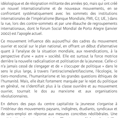
idéologique et de résignation militante des années 90, mais qui ont créé
un nouvel internationalisme et de nouveaux mouvements, en se
confrontant systématiquement avec les sommets des institutions
internationales de l’impérialisme (Banque Mondiale, FMI, G7, UE, ) dans
la rue, lors des contre-sommets et par une ébauche de regroupements
internationaux, dont le Forum Social Mondial de Porto Alegre (janvier
2002) est l’apogée actuel.
Ce mouvement influence dès aujourd’hui des cadres du mouvement
ouvrier et social sur le plan national, en offrant un début d’alternative
quant à l’analyse de la situation mondiale, aux revendications, à la
perspective d’une « autre » société. Elle est surtout la force motrice
derrière la nouvelle radicalisation et politisation de la jeunesse. Celle-ci
n’a jamais cessé de s’engager et de « s’occuper de politique » dans le
sens le plus large, à travers l’antiracisme/antifascisme, l’écologie, le
tiers-mondisme, l’humanitarisme et les grandes questions éthiques de
l’humanité. Mais, elle était fortement marquée par le rejet du politique
en général, ne s’identifiait plus à la classe ouvrière et au mouvement
ouvrier, tournait le dos au marxisme et aux organisations
révolutionnaires.
En dehors des pays du centre capitaliste la jeunesse s’organise à
l’intérieur des mouvements paysans, indigènes, étudiants, syndicaux et
de sans-emploi en réponse aux mesures concrètes néolibérales. Une