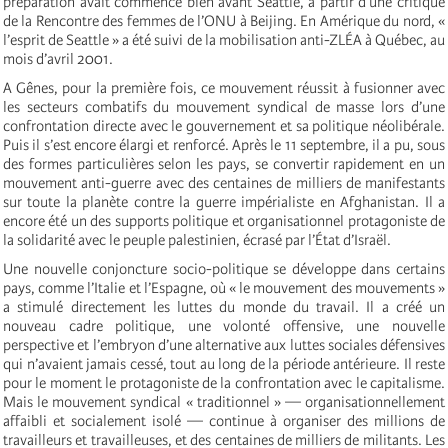
préparation avait commencé bien avant Seattle, à partir d’une critique
de la Rencontre des femmes de l’ONU à Beijing. En Amérique du nord, «
l’esprit de Seattle » a été suivi de la mobilisation anti-ZLÉA à Québec, au
mois d’avril 2001.
A Gênes, pour la première fois, ce mouvement réussit à fusionner avec
les secteurs combatifs du mouvement syndical de masse lors d’une
confrontation directe avec le gouvernement et sa politique néolibérale.
Puis il s’est encore élargi et renforcé. Après le 11 septembre, il a pu, sous
des formes particulières selon les pays, se convertir rapidement en un
mouvement anti-guerre avec des centaines de milliers de manifestants
sur toute la planète contre la guerre impérialiste en Afghanistan. Il a
encore été un des supports politique et organisationnel protagoniste de
la solidarité avec le peuple palestinien, écrasé par l’État d’Israël.
Une nouvelle conjoncture socio-politique se développe dans certains
pays, comme l’Italie et l’Espagne, où « le mouvement des mouvements »
a stimulé directement les luttes du monde du travail. Il a créé un
nouveau cadre politique, une volonté offensive, une nouvelle
perspective et l’embryon d’une alternative aux luttes sociales défensives
qui n’avaient jamais cessé, tout au long de la période antérieure. Il reste
pour le moment le protagoniste de la confrontation avec le capitalisme.
Mais le mouvement syndical « traditionnel » — organisationnellement
affaibli et socialement isolé — continue à organiser des millions de
travailleurs et travailleuses, et des centaines de milliers de militants. Les