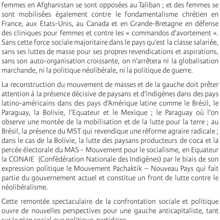
femmes en Afghanistan se sont opposées au Taliban ; et des femmes se
sont mobilisées également contre le fondamentalisme chrétien en
France, aux Etats-Unis, au Canada et en Grande-Bretagne en défense
des cliniques pour femmes et contre les « commandos d’avortement ».
Sans cette force sociale majoritaire dans le pays qu’est la classe salariée,
sans ses luttes de masse pour ses propres revendications et aspirations,
sans son auto-organisation croissante, on n’arrêtera ni la globalisation
marchande, ni la politique néolibérale, ni la politique de guerre.
La reconstruction du mouvement de masses et de la gauche doit prêter
attention à la présence décisive de paysans et d’indigènes dans des pays
latino-américains dans des pays d’Amérique latine comme le Brésil, le
Paraguay, la Bolivie, l’Equateur et le Mexique ; le Paraguay où l’on
observe une montée de la mobilisation et de la lutte pour la terre ; au
Brésil, la présence du MST qui revendique une réforme agraire radicale ;
dans le cas de la Bolivie, la lutte des paysans producteurs de coca et la
percée électorale du MAS - Mouvement pour le socialisme, en Equateur
la CONAIE (Confédération Nationale des Indigènes) par le biais de son
expression politique le Mouvement Pachaktik – Nouveau Pays qui fait
partie du gouvernement actuel et constitue un front de lutte contre le
néolibéralisme.
Cette remontée spectaculaire de la confrontation sociale et politique
ouvre de nouvelles perspectives pour une gauche anticapitaliste, tant