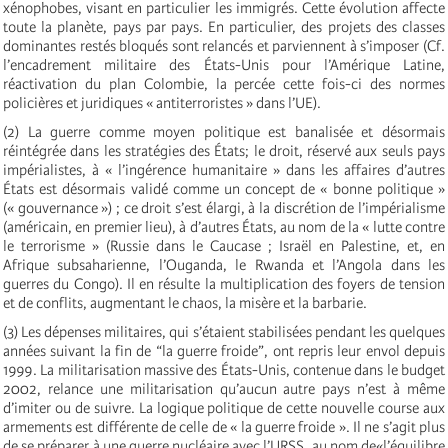
xénophobes, visant en particulier les immigrés. Cette évolution affecte
toute la planète, pays par pays. En particulier, des projets des classes
dominantes restés bloqués sont relancés et parviennent à s’imposer (Cf.
l’encadrement militaire des États-Unis pour l’Amérique Latine,
réactivation du plan Colombie, la percée cette fois-ci des normes
policières et juridiques « antiterroristes » dans l’UE).
(2) La guerre comme moyen politique est banalisée et désormais
réintégrée dans les stratégies des États; le droit, réservé aux seuls pays
impérialistes, à « l’ingérence humanitaire » dans les affaires d’autres
États est désormais validé comme un concept de « bonne politique »
(« gouvernance ») ; ce droit s’est élargi, à la discrétion de l’impérialisme
(américain, en premier lieu), à d’autres États, au nom de la « lutte contre
le terrorisme » (Russie dans le Caucase ; Israël en Palestine, et, en
Afrique subsaharienne, l’Ouganda, le Rwanda et l’Angola dans les
guerres du Congo). Il en résulte la multiplication des foyers de tension
et de conflits, augmentant le chaos, la misère et la barbarie.
(3) Les dépenses militaires, qui s’étaient stabilisées pendant les quelques
années suivant la fin de “la guerre froide”, ont repris leur envol depuis
1999. La militarisation massive des États-Unis, contenue dans le budget
2002, relance une militarisation qu’aucun autre pays n’est à même
d’imiter ou de suivre. La logique politique de cette nouvelle course aux
armements est différente de celle de « la guerre froide ». Il ne s’agit plus
de se préparer à une guerre nucléaire avec l’URSS, au nom de«l’équilibre