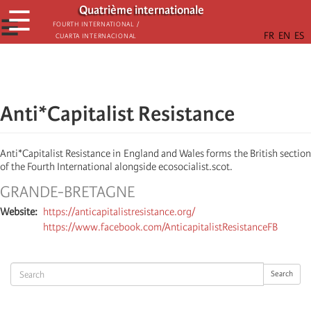
Aller
Quatrième internationale
☰
au
☰
Fourth International /
Cuarta Internacional
contenu
principal
Anti*Capitalist Resistance
Anti*Capitalist Resistance in England and Wales forms the British section
of the Fourth International alongside ecosocialist.scot.
GRANDE-BRETAGNE
Website
https://anticapitalistresistance.org/
https://www.facebook.com/AnticapitalistResistanceFB
Search
Search