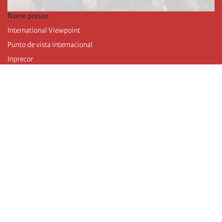
Notre presse
International Viewpoint
Punto de vista internacional
Inprecor
Facebook
Twitter
Mastodon
Telegram
L’Internationale
Dernier congrès de l’Internationale
Déclarations du bureau exécutif
Institut de formation (IIRE)
Jeunes
Auteurs
Vidéos
Flux RSS