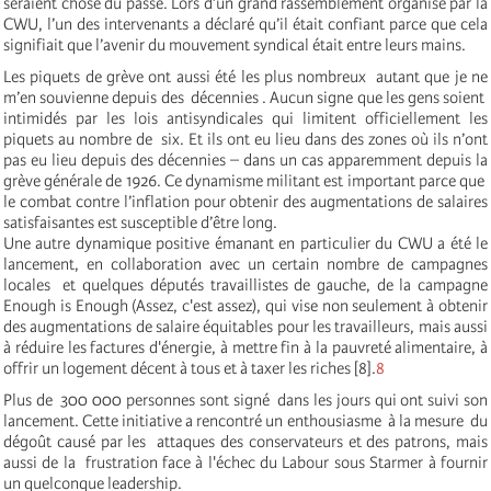
seraient chose du passé. Lors d’un grand rassemblement organisé par la
CWU, l’un des intervenants a déclaré qu’il était confiant parce que cela
signifiait que l’avenir du mouvement syndical était entre leurs mains.
Les piquets de grève ont aussi été les plus nombreux autant que je ne
m’en souvienne depuis des décennies . Aucun signe que les gens soient
intimidés par les lois antisyndicales qui limitent officiellement les
piquets au nombre de six. Et ils ont eu lieu dans des zones où ils n’ont
pas eu lieu depuis des décennies – dans un cas apparemment depuis la
grève générale de 1926. Ce dynamisme militant est important parce que
le combat contre l’inflation pour obtenir des augmentations de salaires
satisfaisantes est susceptible d’être long.
Une autre dynamique positive émanant en particulier du CWU a été le
lancement, en collaboration avec un certain nombre de campagnes
locales et quelques députés travaillistes de gauche, de la campagne
Enough is Enough (Assez, c'est assez), qui vise non seulement à obtenir
des augmentations de salaire équitables pour les travailleurs, mais aussi
à réduire les factures d'énergie, à mettre fin à la pauvreté alimentaire, à
offrir un logement décent à tous et à taxer les riches [8].
8
Plus de 300 000 personnes sont signé dans les jours qui ont suivi son
lancement. Cette initiative a rencontré un enthousiasme à la mesure du
dégoût causé par les attaques des conservateurs et des patrons, mais
aussi de la frustration face à l'échec du Labour sous Starmer à fournir
un quelconque leadership.