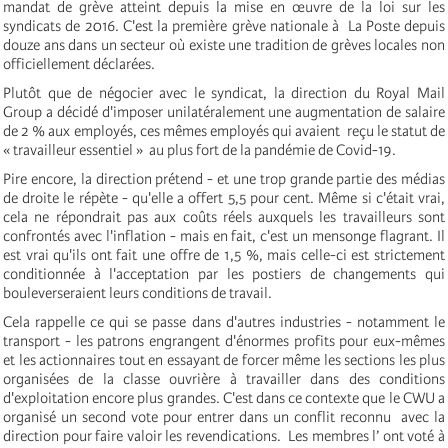
mandat de grève atteint depuis la mise en œuvre de la loi sur les
syndicats de 2016. C'est la première grève nationale à La Poste depuis
douze ans dans un secteur où existe une tradition de grèves locales non
officiellement déclarées.
Plutôt que de négocier avec le syndicat, la direction du Royal Mail
Group a décidé d'imposer unilatéralement une augmentation de salaire
de 2 % aux employés, ces mêmes employés qui avaient reçu le statut de
« travailleur essentiel » au plus fort de la pandémie de Covid-19.
Pire encore, la direction prétend - et une trop grande partie des médias
de droite le répète - qu'elle a offert 5,5 pour cent. Même si c'était vrai,
cela ne répondrait pas aux coûts réels auxquels les travailleurs sont
confrontés avec l'inflation - mais en fait, c'est un mensonge flagrant. Il
est vrai qu'ils ont fait une offre de 1,5 %, mais celle-ci est strictement
conditionnée à l'acceptation par les postiers de changements qui
bouleverseraient leurs conditions de travail.
Cela rappelle ce qui se passe dans d'autres industries - notamment le
transport - les patrons engrangent d'énormes profits pour eux-mêmes
et les actionnaires tout en essayant de forcer même les sections les plus
organisées de la classe ouvrière à travailler dans des conditions
d'exploitation encore plus grandes. C'est dans ce contexte que le CWU a
organisé un second vote pour entrer dans un conflit reconnu avec la
direction pour faire valoir les revendications. Les membres l’ ont voté à