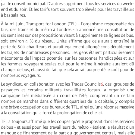
par le conseil municipal. D'autres suppriment tous les services du week-
end et du soir. Et les tarifs sont souvent trop élevés pour les travailleurs
à bas salaires.
À la mi-juin, Transport for London (TFL) - l'organisme responsable des
bus, des trains et du métro à Londres - a annoncé une consultation de
six semaines sur des propositions visant à supprimer seize lignes de bus,
soit environ 4 % du réseau. Unite affirme que cela aurait entraîné la
perte de 800 chauffeurs et aurait également allongé considérablement
les trajets de nombreuses personnes. Les gens étaient particulièrement
mécontents de l'impact potentiel sur les personnes handicapées et sur
les femmes voyageant seules qui pour le même itinéraire auraient dû
changer de bus, et aussi du fait que cela aurait augmenté le coût pour de
nombreux voyageurs.
Le syndicat, en collaboration avec les Trades Councils
6
, des groupes de
passagers et certains militants travaillistes locaux, a organisé une
campagne très médiatisée au cours de l'été, comprenant un certain
nombre de marches dans différents quartiers de la capitale, y compris
une brève occupation des bureaux de TFL, ainsi qu'une réponse massive
à la consultation qui a forcé la prolongation de celle-ci.
TFL a toujours affirmé que les coupes qu'elle proposait dans les services
de bus - et aussi pour les travailleurs du métro - étaient le résultat d'un
manque de financement de la part du gouvernement central, mais elle