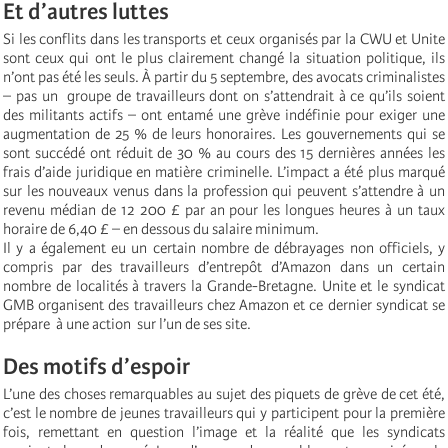
Et d’autres luttes
Si les conflits dans les transports et ceux organisés par la CWU et Unite
sont ceux qui ont le plus clairement changé la situation politique, ils
n’ont pas été les seuls. À partir du 5 septembre, des avocats criminalistes
– pas un groupe de travailleurs dont on s’attendrait à ce qu’ils soient
des militants actifs – ont entamé une grève indéfinie pour exiger une
augmentation de 25 % de leurs honoraires. Les gouvernements qui se
sont succédé ont réduit de 30 % au cours des 15 dernières années les
frais d’aide juridique en matière criminelle. L’impact a été plus marqué
sur les nouveaux venus dans la profession qui peuvent s’attendre à un
revenu médian de 12 200 £ par an pour les longues heures à un taux
horaire de 6,40 £ – en dessous du salaire minimum.
Il y a également eu un certain nombre de débrayages non officiels, y
compris par des travailleurs d’entrepôt d’Amazon dans un certain
nombre de localités à travers la Grande-Bretagne. Unite et le syndicat
GMB organisent des travailleurs chez Amazon et ce dernier syndicat se
prépare à une action sur l’un de ses site.
Des motifs d’espoir
L’une des choses remarquables au sujet des piquets de grève de cet été,
c’est le nombre de jeunes travailleurs qui y participent pour la première
fois, remettant en question l’image et la réalité que les syndicats