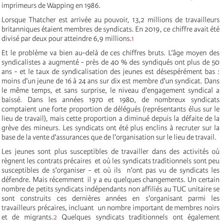
imprimeurs de Wapping en 1986.
Lorsque Thatcher est arrivée au pouvoir, 13,2 millions de travailleurs
britanniques étaient membres de syndicats. En 2019, ce chiffre avait été
divisé par deux pour atteindre 6,9 millions.
1
Et le problème va bien au-delà de ces chiffres bruts. L'âge moyen des
syndicalistes a augmenté - près de 40 % des syndiqués ont plus de 50
ans - et le taux de syndicalisation des jeunes est désespérément bas :
moins d'un jeune de 16 à 24 ans sur dix est membre d'un syndicat. Dans
le même temps, et sans surprise, le niveau d'engagement syndical a
baissé. Dans les années 1970 et 1980, de nombreux syndicats
comptaient une forte proportion de délégués (représentants élus sur le
lieu de travail), mais cette proportion a diminué depuis la défaite de la
grève des mineurs. Les syndicats ont été plus enclins à recruter sur la
base de la vente d'assurances que de l'organisation sur le lieu de travail.
Les jeunes sont plus susceptibles de travailler dans des activités où
règnent les contrats précaires et où les syndicats traditionnels sont peu
susceptibles de s'organiser - et où ils n'ont pas vu de syndicats les
défendre. Mais récemment il y a eu quelques changements. Un certain
nombre de petits syndicats indépendants non affiliés au TUC unitaire se
sont construits ces dernières années en s'organisant parmi les
travailleurs précaires, incluant un nombre important de membres noirs
et de migrants.
2
Quelques syndicats traditionnels ont également