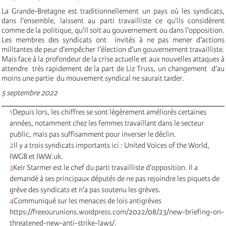
La Grande-Bretagne est traditionnellement un pays où les syndicats,
dans l'ensemble, laissent au parti travailliste ce qu'ils considèrent
comme de la politique, qu'il soit au gouvernement ou dans l'opposition.
Les membres des syndicats ont invités à ne pas mener d'actions
militantes de peur d'empêcher l'élection d'un gouvernement travailliste.
Mais face à la profondeur de la crise actuelle et aux nouvelles attaques à
attendre très rapidement de la part de Liz Truss, un changement d’au
moins une partie du mouvement syndical ne saurait tarder.
5 septembre 2022
1
Depuis lors, les chiffres se sont légèrement améliorés certaines
années, notamment chez les femmes travaillant dans le secteur
public, mais pas suffisamment pour inverser le déclin.
2
Il y a trois syndicats importants ici : United Voices of the World,
IWGB et IWW.uk.
3
Keir Starmer est le chef du parti travailliste d'opposition. Il a
demandé à ses principaux députés de ne pas rejoindre les piquets de
grève des syndicats et n'a pas soutenu les grèves.
4
Communiqué sur les menaces de lois antigrèves
https://freeourunions.wordpress.com/2022/08/23/new-briefing-on-
threatened-new-anti-strike-laws/.