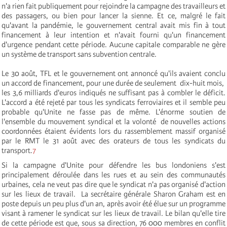
n'a rien fait publiquement pour rejoindre la campagne des travailleurs et
des passagers, ou bien pour lancer la sienne. Et ce, malgré le fait
qu'avant la pandémie, le gouvernement central avait mis fin à tout
financement à leur intention et n'avait fourni qu'un financement
d'urgence pendant cette période. Aucune capitale comparable ne gère
un système de transport sans subvention centrale.
Le 30 août, TFL et le gouvernement ont annoncé qu'ils avaient conclu
un accord de financement, pour une durée de seulement dix-huit mois,
les 3,6 milliards d'euros indiqués ne suffisant pas à combler le déficit.
L'accord a été rejeté par tous les syndicats ferroviaires et il semble peu
probable qu'Unite ne fasse pas de même. L'énorme soutien de
l'ensemble du mouvement syndical et la volonté de nouvelles actions
coordonnées étaient évidents lors du rassemblement massif organisé
par le RMT le 31 août avec des orateurs de tous les syndicats du
transport.
7
Si la campagne d'Unite pour défendre les bus londoniens s'est
principalement déroulée dans les rues et au sein des communautés
urbaines, cela ne veut pas dire que le syndicat n'a pas organisé d'action
sur les lieux de travail. La secrétaire générale Sharon Graham est en
poste depuis un peu plus d'un an, après avoir été élue sur un programme
visant à ramener le syndicat sur les lieux de travail. Le bilan qu'elle tire
de cette période est que, sous sa direction, 76 000 membres en conflit