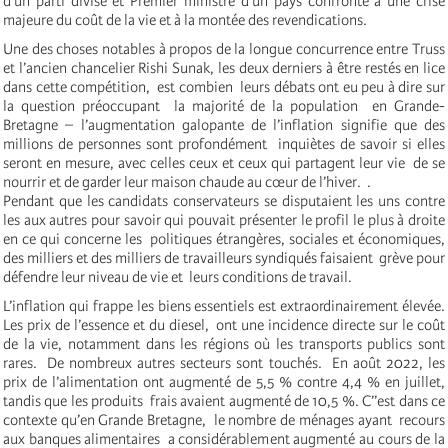
d’un parti divisé et Premier ministre d’un pays confronté à une crise
majeure du coût de la vie et à la montée des revendications.
Une des choses notables à propos de la longue concurrence entre Truss
et l’ancien chancelier Rishi Sunak, les deux derniers à être restés en lice
dans cette compétition, est combien leurs débats ont eu peu à dire sur
la question préoccupant la majorité de la population en Grande-
Bretagne – l’augmentation galopante de l’inflation signifie que des
millions de personnes sont profondément inquiètes de savoir si elles
seront en mesure, avec celles ceux et ceux qui partagent leur vie de se
nourrir et de garder leur maison chaude au cœur de l’hiver. .
Pendant que les candidats conservateurs se disputaient les uns contre
les aux autres pour savoir qui pouvait présenter le profil le plus à droite
en ce qui concerne les politiques étrangères, sociales et économiques,
des milliers et des milliers de travailleurs syndiqués faisaient grève pour
défendre leur niveau de vie et leurs conditions de travail.
L’inflation qui frappe les biens essentiels est extraordinairement élevée.
Les prix de l’essence et du diesel, ont une incidence directe sur le coût
de la vie, notamment dans les régions où les transports publics sont
rares. De nombreux autres secteurs sont touchés. En août 2022, les
prix de l’alimentation ont augmenté de 5,5 % contre 4,4 % en juillet,
tandis que les produits frais avaient augmenté de 10,5 %. C’’est dans ce
contexte qu’en Grande Bretagne, le nombre de ménages ayant recours
aux banques alimentaires a considérablement augmenté au cours de la