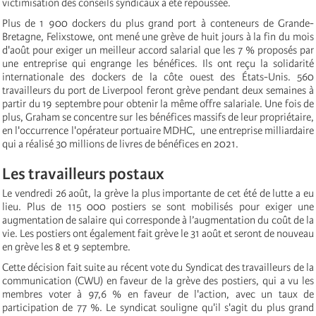
victimisation des conseils syndicaux a été repoussée.
Plus de 1 900 dockers du plus grand port à conteneurs de Grande-
Bretagne, Felixstowe, ont mené une grève de huit jours à la fin du mois
d'août pour exiger un meilleur accord salarial que les 7 % proposés par
une entreprise qui engrange les bénéfices. Ils ont reçu la solidarité
internationale des dockers de la côte ouest des États-Unis. 560
travailleurs du port de Liverpool feront grève pendant deux semaines à
partir du 19 septembre pour obtenir la même offre salariale. Une fois de
plus, Graham se concentre sur les bénéfices massifs de leur propriétaire,
en l'occurrence l'opérateur portuaire MDHC, une entreprise milliardaire
qui a réalisé 30 millions de livres de bénéfices en 2021.
Les travailleurs postaux
Le vendredi 26 août, la grève la plus importante de cet été de lutte a eu
lieu. Plus de 115 000 postiers se sont mobilisés pour exiger une
augmentation de salaire qui corresponde à l’augmentation du coût de la
vie. Les postiers ont également fait grève le 31 août et seront de nouveau
en grève les 8 et 9 septembre.
Cette décision fait suite au récent vote du Syndicat des travailleurs de la
communication (CWU) en faveur de la grève des postiers, qui a vu les
membres voter à 97,6 % en faveur de l'action, avec un taux de
participation de 77 %. Le syndicat souligne qu'il s'agit du plus grand