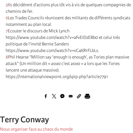
5
Ils décidèrent d’actions plus tôt vis à vis de quelques compagnies de
chemins de fer.
6
Les Trades Councils réunissent des militants de différents syndicats
notamment au plan local.
7
Ecouter le discours de Mick Lynch
https://www.youtube.com/watch?v=aFvEIDzEBb0 et celui très
politique de l’invité Bernie Sanders
https://www.youtube.com/watch?v=vC4KR1FLbLs.
8
Phil Hearse “Million say ‘enough is enough’, as Tories plan massive
attack” (Un miillion dit « assez c’est assez » a lors que les Tories
lancent une attaque massive).
https://internationalviewpoint.org/spip.php?article7791
Terry Conway
Nous organiser face au chaos du monde