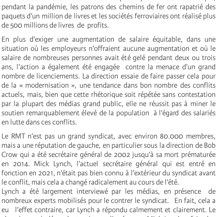
pendant la pandémie, les patrons des chemins de fer ont rapatrié des
paquets d’un million de livres et les sociétés ferroviaires ont réalisé plus
de 500 millions de livres de profits.
En plus d’exiger une augmentation de salaire équitable, dans une
situation où les employeurs n’offraient aucune augmentation et où le
salaire de nombreuses personnes avait été gelé pendant deux ou trois
ans, l’action a également été engagée contre la menace d’un grand
nombre de licenciements. La direction essaie de faire passer cela pour
de la « modernisation », une tendance dans bon nombre des conflits
actuels, mais, bien que cette rhétorique soit répétée sans contestation
par la plupart des médias grand public, elle ne réussit pas à miner le
soutien remarquablement élevé de la population à l’égard des salariés
en lutte dans ces conflits.
Le RMT n’est pas un grand syndicat, avec environ 80.000 membres,
mais a une réputation de gauche, en particulier sous la direction de Bob
Crow qui a été secrétaire général de 2002 jusqu’à sa mort prématurée
en 2014. Mick Lynch, l’actuel secrétaire général qui est entré en
fonction en 2021, n’était pas bien connu à l’extérieur du syndicat avant
le conflit, mais cela a changé radicalement au cours de l’été.
Lynch a été largement interviewé par les médias, en présence de
nombreux experts mobilisés pour le contrer le syndicat. En fait, cela a
eu l’effet contraire, car Lynch a répondu calmement et clairement. Le