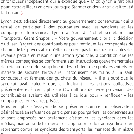
chroniqueur indépendant qui a expliqué que « Mick Lynch a fait plus
pour les travailleurs en deux jours que Starmer en deux ans » avait tout à
fait raison.
3
Lynch s’est adressé directement au gouvernement conservateur qui a
refusé de participer à des pourparlers avec les syndicats et les
compagnies ferroviaires. Lynch a écrit à l’actuel secrétaire aux
Transports, Grant Shapps : « Votre gouvernement a pris la décision
d’utiliser l’argent des contribuables pour renflouer les compagnies de
chemin de fer privées afin qu’elles ne soient pas tenues responsables des
revenus perdus en raison d’une action syndicale, à condition que les
mêmes compagnies se conforment aux instructions gouvernementales
de retenue de solde. suppriment des milliers d’emplois essentiels en
matière de sécurité ferroviaire, introduisent des trains à un seul
conducteur et ferment des guichets du réseau. » Il a ajouté que le
syndicat avait calculé que, en incluant les actions collectives
précédentes et à venir, plus de 120 millions de livres provenant des
contribuables avaient été utilisées à ce jour pour « renflouer » les
compagnies ferroviaires privées.
Mais en plus d’essayer de se présenter comme un observateur
désintéressé en refusant de participer aux pourparlers, les conservateurs
se sont empressés non seulement d’attaquer les syndicats dans les
médias, mais aussi de les menacer d’appliquer les lois antisyndicales en
reprenant contre les syndicats des transports, les menaces du ministre