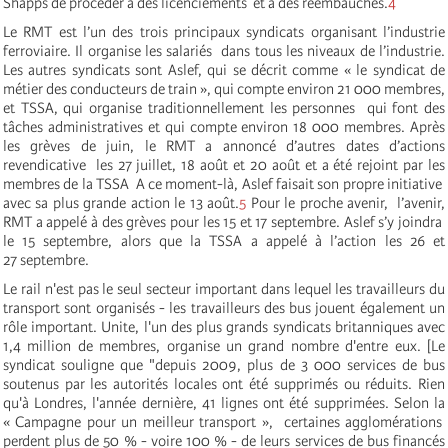
Shapps de procéder à des licenciements et à des réembauches.
4
Le RMT est l’un des trois principaux syndicats organisant l’industrie
ferroviaire. Il organise les salariés dans tous les niveaux de l’industrie.
Les autres syndicats sont Aslef, qui se décrit comme « le syndicat de
métier des conducteurs de train », qui compte environ 21 000 membres,
et TSSA, qui organise traditionnellement les personnes qui font des
tâches administratives et qui compte environ 18 000 membres. Après
les grèves de juin, le RMT a annoncé d’autres dates d’actions
revendicative les 27 juillet, 18 août et 20 août et a été rejoint par les
membres de la TSSA A ce moment-là, Aslef faisait son propre initiative
avec sa plus grande action le 13 août.
5
Pour le proche avenir, l’avenir,
RMT a appelé à des grèves pour les 15 et 17 septembre. Aslef s’y joindra
le 15 septembre, alors que la TSSA a appelé à l’action les 26 et
27 septembre.
Le rail n'est pas le seul secteur important dans lequel les travailleurs du
transport sont organisés - les travailleurs des bus jouent également un
rôle important. Unite, l'un des plus grands syndicats britanniques avec
1,4 million de membres, organise un grand nombre d'entre eux. [Le
syndicat souligne que "depuis 2009, plus de 3 000 services de bus
soutenus par les autorités locales ont été supprimés ou réduits. Rien
qu'à Londres, l'année dernière, 41 lignes ont été supprimées. Selon la
« Campagne pour un meilleur transport », certaines agglomérations
perdent plus de 50 % - voire 100 % - de leurs services de bus financés