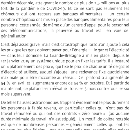
dernière décennie, atteignant le nombre de plus de 2,5 millions au plus
fort de la pandémie de COVID-19. Et ce ne sont pas seulement les
chômeurs qui ont recours aux banques alimentaires – un certain
nombre d’hôpitaux ont mis en place des banques alimentaires pour leur
personnel cette année, de même qu’un centre d’appel pour le personnel
des télécommunications, la pauvreté au travail est en voie de
généralisation.
C’est déjà assez grave, mais c’est catastrophique lorsqu’on ajoute à cela
les prix que les gens doivent payer pour l’énergie — le gaz et l’électricité
— dans leur domicile. La Grande-Bretagne a mis en place depuis le
1er janvier 2019 un système unique pour en fixer les tarifs. Il a instauré
un « plafonnement des prix », qui fixe le prix de chaque unité de gaz et
d’électricité utilisée, auquel s’ajoute une redevance fixe quotidienne
maximale pour être raccordée au réseau. Ce plafond a augmenté de
54 % en avril et augmentera encore de 54 % en octobre. Et à partir de
maintenant, ce plafond sera réévalué tous les 3 mois contre tous les six
mois auparavant.
De telles hausses astronomiques frappent évidemment le plus durement
les personnes à faible revenu, en particulier celles qui n’ont pas de
travail rémunéré ou qui ont des contrats « zéro heure » (où aucune
durée minimale du travail n’y est stipulé). Un motif de colère notable
est que de nombreuses personnes – généralement celles qui ont les
revenus les plus faibles- ont des appareils par lesquels elles paient