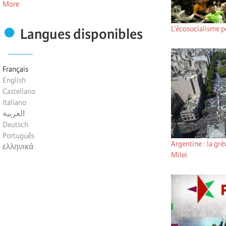
More
L’écosocialisme p
Langues disponibles
Français
English
Castellano
Italiano
العربية
Deutsch
Português
Argentine : la grè
ελληνικά
Milei