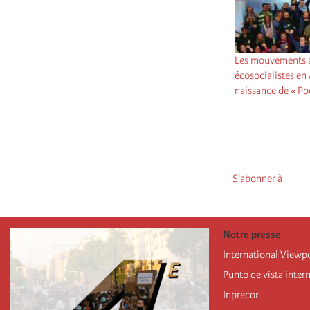
Les mouvements an
écosocialistes en
naissance de « Po
Pagination
S'abonner à
Notre presse
International Viewp
Punto de vista inter
Inprecor