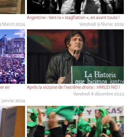
Argentine : Vers la « stagflation », en avant toute !
13 March 2024
Vendredi 9 février 2024
ier en
Après la victoire de l’extrême droite : #MILEI NO !
Vendredi 8 décembre 2023
 janvier 2024