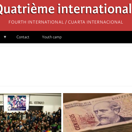
uatrième internationa
Fourth International / Cuarta Internacional
Contact
Youth camp