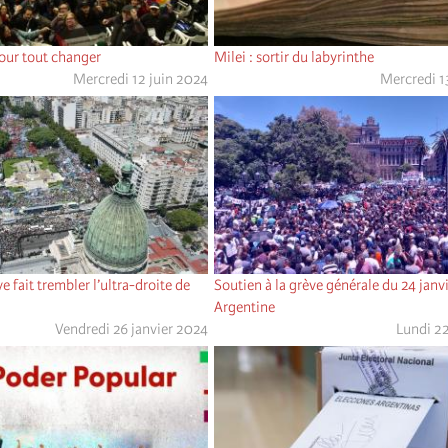
our tout changer
Milei : sortir du labyrinthe
Mercredi 12 juin 2024
Mercredi 
ve fait trembler l’ultra-droite de
Soutien à la grève générale du 24 janv
Argentine
Vendredi 26 janvier 2024
Lundi 22