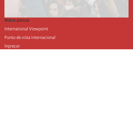
Notre presse
International Viewpoint
Punto de vista internacional
Inprecor
Facebook
Twitter
Mastodon
Telegram
L’Internationale
Dernier congrès de l’Internationale
Déclarations du bureau exécutif
Institut de formation (IIRE)
Jeunes
Auteurs