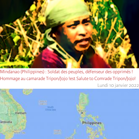
Mindanao (Philippines) : Soldat des peuples, défenseur des opprimés !
Hommage au camarade Tripon/Jojo !est Salute to Comrade Tripon/Jojo!
Lundi 10 janvier 2022