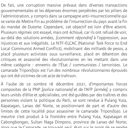
De fait, une corruption massive prévaut dans diverses transactions
gouvernementales et les dépenses énormes perpétrées par les piliers de
l’administration, y compris dans sa campagne anti-insurrectionnelle qui
se vante de Mettre Fin au problème de l’insurrection du pays avant la fin
du mandat de Duterte. Cependant, cet objectif est loin d’être atteint.
Plusieurs régimes ont essayé, mais ont échoué, car ils ont refusé de voir,
au-delà des solutions armées,
[comment répondre]
à l’oppression, aux
injustices et aux inégalités. Le NTF-ELCAC (National Task Force to End
Local Communist Armed Conflict), mobilisant des milliards de pesos, a
placé plusieurs activistes sous surveillance, placé en détention des
critiques et assassiné des révolutionnaires en les mettant dans une
même catégorie : ennemis de l’État / communistes / terroristes. Le
camarade Tripon/Jojo est l’un des nombreux révolutionnaires éprouvés
qui ont été victimes de cet acte de trahison.
À l’aube de ce sombre 18 décembre 2021, d’importantes forces
composites de la PNP
[police nationale]
et de l’AFP
[armée]
, y compris
leurs unités d’élite et spécialisées, ont été guidées par des traîtres et des
personnes violant la politique du Parti, se sont rendue à Pulang Yuta,
Kapatagan, Lanao del Norte, se positionnant de part et d’autre des
limites de cette localité pour assassiner le camarade Tripon/Jojo. Le
meurtre s’est produit à la frontière entre Pulang Yuta, Kapatagan et
Cabongbongan, Sultan Naga Dimporo, province de Lanao del Norte,
alors que le Camarade, se trouvant seul, était sur le point de se rendre