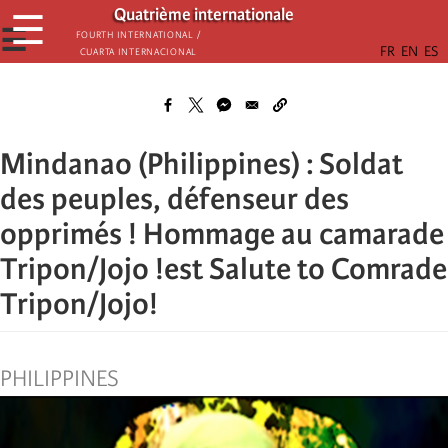
Aller
Quatrième internationale
☰
au
☰
Fourth International /
Cuarta Internacional
contenu
principal
Mindanao (Philippines) : Soldat
des peuples, défenseur des
opprimés ! Hommage au camarade
Tripon/Jojo !est Salute to Comrade
Tripon/Jojo!
PHILIPPINES