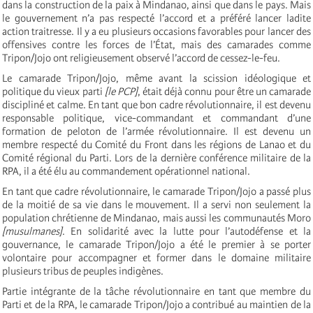
dans la construction de la paix à Mindanao, ainsi que dans le pays. Mais
le gouvernement n’a pas respecté l’accord et a préféré lancer ladite
action traitresse. Il y a eu plusieurs occasions favorables pour lancer des
offensives contre les forces de l’État, mais des camarades comme
Tripon/Jojo ont religieusement observé l’accord de cessez-le-feu.
Le camarade Tripon/Jojo, même avant la scission idéologique et
politique du vieux parti
[le PCP]
, était déjà connu pour être un camarade
discipliné et calme. En tant que bon cadre révolutionnaire, il est devenu
responsable politique, vice-commandant et commandant d’une
formation de peloton de l’armée révolutionnaire. Il est devenu un
membre respecté du Comité du Front dans les régions de Lanao et du
Comité régional du Parti. Lors de la dernière conférence militaire de la
RPA, il a été élu au commandement opérationnel national.
En tant que cadre révolutionnaire, le camarade Tripon/Jojo a passé plus
de la moitié de sa vie dans le mouvement. Il a servi non seulement la
population chrétienne de Mindanao, mais aussi les communautés Moro
[musulmanes]
. En solidarité avec la lutte pour l’autodéfense et la
gouvernance, le camarade Tripon/Jojo a été le premier à se porter
volontaire pour accompagner et former dans le domaine militaire
plusieurs tribus de peuples indigènes.
Partie intégrante de la tâche révolutionnaire en tant que membre du
Parti et de la RPA, le camarade Tripon/Jojo a contribué au maintien de la