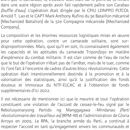
dans une autre région après avoir fait rapidement paître son Carabao
[buffle d’eau].
L’opération était dirigée par le CPIU LDNPPO PLTCOL
Arnold T. Lao et le CAPT Mark Anthony Rufino du 5e Bataillon mécanisé
[Mechanized Battalion] de la 52e Compagnie mécanisée [Mechanized
Company].
La composition et les énormes ressources logistiques mises en œuvre
pour cette opération, contre un camarade solitaire, sont sur-
disproportionnées. Mais, quoi qu’il en soit, ils connaissaient également
les capacités et les aptitudes du camarade Tripon/Jojo en matière
d’expérience du combat militaire. Il est clair comme de l’eau de roche
que le but de l’opération n’était pas de l’arrêter, mais de le tuer, comme
ils l’ont fait à l’encontre de cadres d’autres blocs révolutionnaires. Cette
opération était intentionnellement destinée à la promotion et à la
valorisation des statistiques, ainsi qu’à la justification des fonds
douteux et immoraux du NTF-ELCAC et à l’obtention de fonds
supplémentaires d’ici 2022.
Il est nécessaire de mentionner ici que le meurtre et tout l’opération
constituent une violation de l’accord de cessez-le-feu signé par le
Rebolusyonaryong Partido ng Manggagawa -Mindanao
[Parti
révolutionnaire des travailleur.es]
(RPM-M) et l’administration de Gloria
Arroyo en 2005. Le RPA, la branche armée du Parti, a continué à
respecter l’accord en tant qu’engagement envers les communautés et