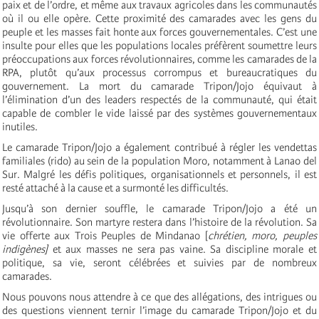
paix et de l’ordre, et même aux travaux agricoles dans les communautés
où il ou elle opère. Cette proximité des camarades avec les gens du
peuple et les masses fait honte aux forces gouvernementales. C’est une
insulte pour elles que les populations locales préfèrent soumettre leurs
préoccupations aux forces révolutionnaires, comme les camarades de la
RPA, plutôt qu’aux processus corrompus et bureaucratiques du
gouvernement. La mort du camarade Tripon/Jojo équivaut à
l’élimination d’un des leaders respectés de la communauté, qui était
capable de combler le vide laissé par des systèmes gouvernementaux
inutiles.
Le camarade Tripon/Jojo a également contribué à régler les vendettas
familiales (rido) au sein de la population Moro, notamment à Lanao del
Sur. Malgré les défis politiques, organisationnels et personnels, il est
resté attaché à la cause et a surmonté les difficultés.
Jusqu’à son dernier souffle, le camarade Tripon/Jojo a été un
révolutionnaire. Son martyre restera dans l’histoire de la révolution. Sa
vie offerte aux Trois Peuples de Mindanao [
chrétien, moro, peuples
indigènes]
et aux masses ne sera pas vaine. Sa discipline morale et
politique, sa vie, seront célébrées et suivies par de nombreux
camarades.
Nous pouvons nous attendre à ce que des allégations, des intrigues ou
des questions viennent ternir l’image du camarade Tripon/Jojo et du