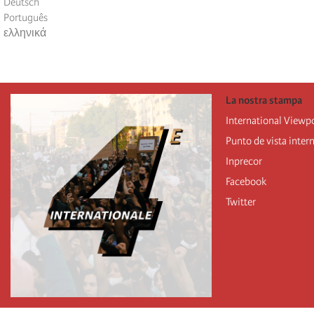
Deutsch
Português
ελληνικά
La nostra stampa
International Viewp
Punto de vista inter
Inprecor
Facebook
Twitter