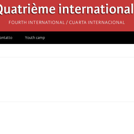
uatrième internationa
Fourth International / Cuarta Internacional
ontatto
Youth camp