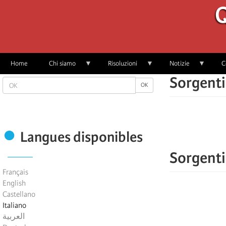
Skip
Q
to
main
content
Home
Chi siamo
Risoluzioni
Notizie
C
Sorgenti
OK
OK
Langues disponibles
Sorgenti
Français
English
Castellano
Italiano
العربية