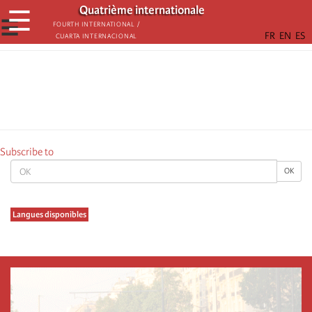
Skip
Quatrième internationale
☰
to
☰
Fourth International /
Cuarta Internacional
main
content
Subscribe to
OK
OK
Langues disponibles