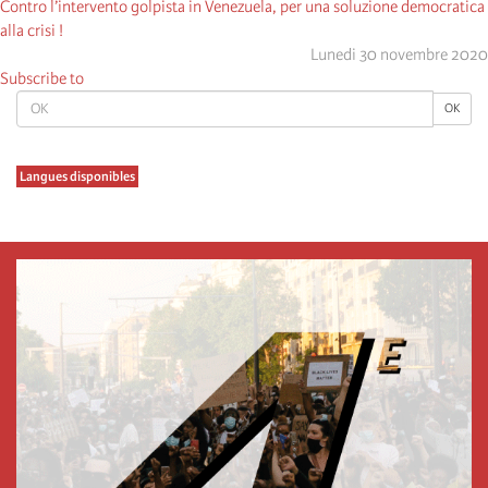
Contro l’intervento golpista in Venezuela, per una soluzione democratica
alla crisi !
Lunedi 30 novembre 2020
Subscribe to
OK
OK
Langues disponibles