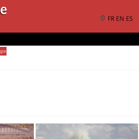
le
gie