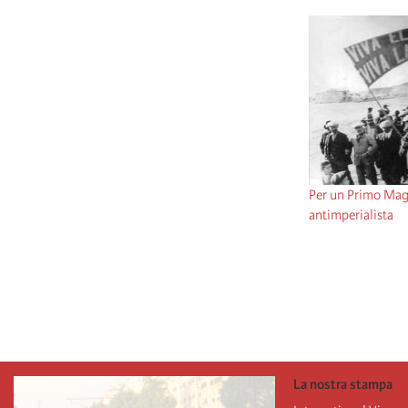
Per un Primo Magg
antimperialista
Pagination
La nostra stampa