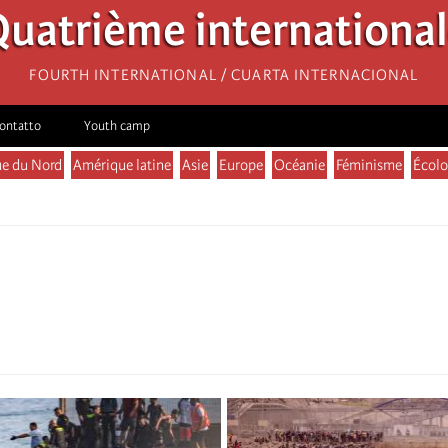
uatrième internationa
Fourth International / Cuarta Internacional
ontatto
Youth camp
e du Nord
Amérique latine
Asie
Europe
Océanie
Féminisme
Écolo