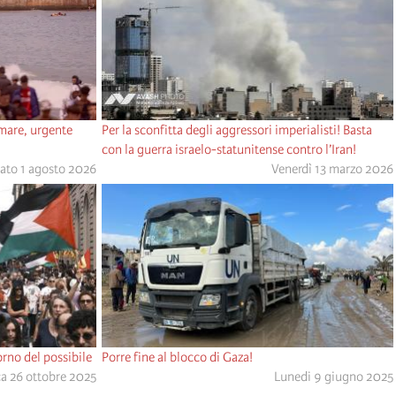
 mare, urgente
Per la sconfitta degli aggressori imperialisti! Basta
con la guerra israelo-statunitense contro l’Iran!
ato 1 agosto 2026
Venerdì 13 marzo 2026
rno del possibile
Porre fine al blocco di Gaza!
 26 ottobre 2025
Lunedi 9 giugno 2025