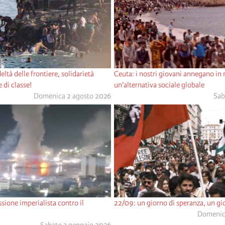
eltà delle frontiere, solidarietà
Ceuta: i nostri giovani annegano in
 di classe!
un’alternativa sociale globale
Domenica 2 agosto 2026
Sab
sione imperialista contro il
22/09: un giorno di speranza, un gio
Domenica