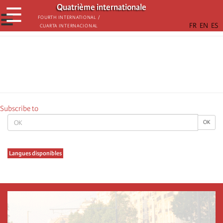
Skip
Quatrième internationale
☰
to
☰
Fourth International /
Cuarta Internacional
main
content
Subscribe to
OK
OK
Langues disponibles