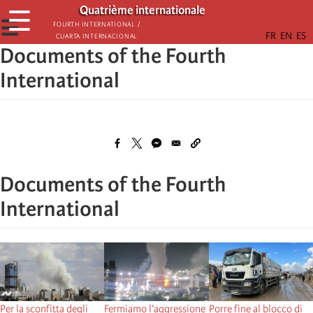
Skip
Quatrième internationale
☰
to
☰
Fourth International /
Cuarta Internacional
main
Documents of the Fourth
content
International
Documents of the Fourth
International
Per la sconfitta degli
Fermiamo l’aggressione
Porre fine al blocco di