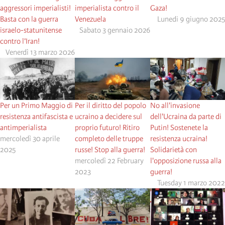
aggressori imperialisti!
imperialista contro il
Gaza!
Basta con la guerra
Venezuela
Lunedi 9 giugno 2025
israelo-statunitense
Sabato 3 gennaio 2026
contro l’Iran!
Venerdì 13 marzo 2026
Per un Primo Maggio di
Per il diritto del popolo
No all'invasione
resistenza antifascista e
ucraino a decidere sul
dell'Ucraina da parte di
antimperialista
proprio futuro! Ritiro
Putin! Sostenete la
mercoledì 30 aprile
completo delle truppe
resistenza ucraina!
2025
russe! Stop alla guerra!
Solidarietà con
mercoledì 22 February
l'opposizione russa alla
2023
guerra!
Tuesday 1 marzo 2022