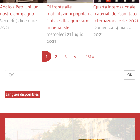
Addio a Petr Uhl, un
Di fronte alle
Quarta Internazionale: i
nostro compagno
mobilitazioni popolari a
materiali del Comitato
Venerdì 3 dicembre
Cuba e alle aggressioni
Internazionale del 2021
2021
imperialiste
Domenica 14 marzo
mercoledì 21 luglio
2021
2021
Pagination
Current
1
Pagina
2
Pagina
3
Next
››
Last
Last »
page
page
page
OK
OK
Langues disponibles