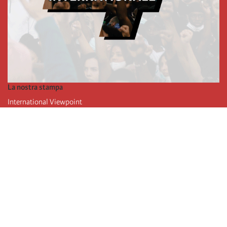
La nostra stampa
International Viewpoint
Punto de vista internacional
Inprecor
Facebook
Twitter
L’Internazionale
Ultimo congresso dell'internazionale
Dichiarazioni del bureau esecutivo
Istituto di formazione (IIRE)