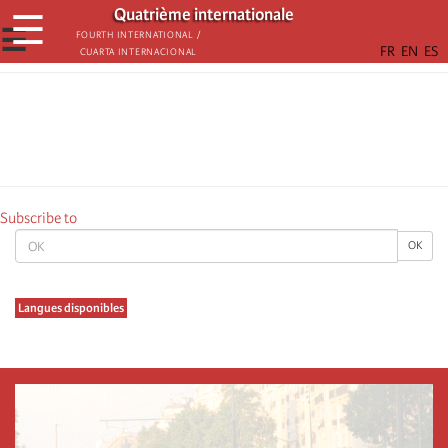
Skip
Quatrième internationale
☰
to
☰
Fourth International /
Cuarta Internacional
main
content
Subscribe to
OK
OK
Langues disponibles