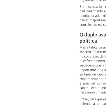
Era
necessário,
particularmente
r
revolucionária,
n
países
majoritária
com
eles,
é
necess
O
duplo
as
política
Mas
a
tática
de
u
aspecto.
Ao
mesm
no
congresso
da
I
o
enfrentamento
verdadeira
que
já
importante
ter
a
u
se
fazer
de
uma
explorados
e
opri
é
possível
conse
capitalismo
⎼
no
necessário
um
out
Então,
para
que
e
defende
a
unida