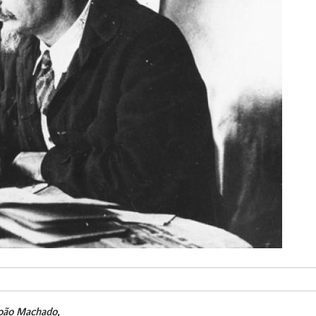
oão
Machado,