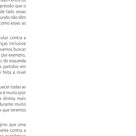
istem
entre
os
pressão
que
o
de
lado
essas
fundo
não
têm
como
esses
as
lutar
contra
a
nças
inclusive
vamos
buscar
,
por
exemplo,
o
de
esquerda
s
partidos
em
i
feita
a
nível
uecer
todas
as
o
é
muito
pior
a
direita
mais
durante
muito
a
que
teremos
gino
que
uma
ente
contra
a