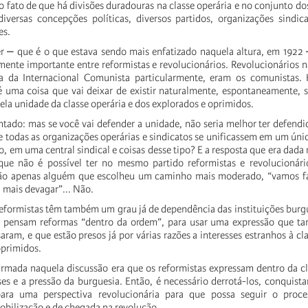
o
fato
de
que
há
divisões
duradouras
na
classe
operária
e
no
conjunto
do
diversas
concepções
políticas,
diversos
partidos,
organizações
sindica
es.
er
⎼
que
é
o
que
estava
sendo
mais
enfatizado
naquela
altura,
em
1922
rmente
importante
entre
reformistas
e
revolucionários.
Revolucionários
n
a
da
Internacional
Comunista
particularmente,
eram
os
comunistas.
é
uma
coisa
que
vai
deixar
de
existir
naturalmente,
espontaneamente,
ela
unidade
da
classe
operária
e
dos
explorados
e
oprimidos.
ntado:
mas
se
você
vai
defender
a
unidade,
não
seria
melhor
ter
defendi
e
todas
as
organizações
operárias
e
sindicatos
se
unificassem
em
um
úni
o,
em
uma
central
sindical
e
coisas
desse
tipo?
E
a
resposta
que
era
dada
que
não
é
possível
ter
no
mesmo
partido
reformistas
e
revolucionári
ão
apenas
alguém
que
escolheu
um
caminho
mais
moderado,
“vamos
f
i
mais
devagar”...
Não.
eformistas
têm
também
um
grau
já
de
dependência
das
instituições
burg
pensam
reformas
“dentro
da
ordem”,
para
usar
uma
expressão
que
ta
saram,
e
que
estão
presos
já
por
várias
razões
a
interesses
estranhos
à
cl
primidos.
irmada
naquela
discussão
era
que
os
reformistas
expressam
dentro
da
c
ses
e
a
pressão
da
burguesia.
Então,
é
necessário
derrotá-los,
conquista
ara
uma
perspectiva
revolucionária
para
que
possa
seguir
o
proce
obilização
e
de
chegada
na
revolução.