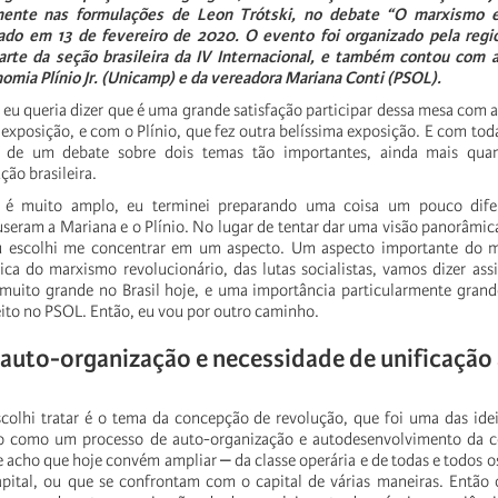
mente
nas
formulações
de
Leon
Trótski,
no
debate
“O
marxismo
zado
em
13
de
fevereiro
de
2020.
O
evento
foi
organizado
pela
regi
arte
da
seção
brasileira
da
IV
Internacional,
e
também
contou
com
nomia
Plínio
Jr.
(Unicamp)
e
da
vereadora
Mariana
Conti
(PSOL).
eu
queria
dizer
que
é
uma
grande
satisfação
participar
dessa
mesa
com
exposição,
e
com
o
Plínio,
que
fez
outra
belíssima
exposição.
E
com
tod
de
um
debate
sobre
dois
temas
tão
importantes,
ainda
mais
qua
ução
brasileira.
é
muito
amplo,
eu
terminei
preparando
uma
coisa
um
pouco
dife
useram
a
Mariana
e
o
Plínio.
No
lugar
de
tentar
dar
uma
visão
panorâmic
u
escolhi
me
concentrar
em
um
aspecto.
Um
aspecto
importante
do
m
rica
do
marxismo
revolucionário,
das
lutas
socialistas,
vamos
dizer
ass
muito
grande
no
Brasil
hoje,
e
uma
importância
particularmente
grand
eito
no
PSOL.
Então,
eu
vou
por
outro
caminho.
auto-organização
e
necessidade
de
unificação
scolhi
tratar
é
o
tema
da
concepção
de
revolução,
que
foi
uma
das
ide
o
como
um
processo
de
auto-organização
e
autodesenvolvimento
da
c
e
acho
que
hoje
convém
ampliar
⎼
da
classe
operária
e
de
todas
e
todos
o
pital,
ou
que
se
confrontam
com
o
capital
de
várias
maneiras.
Então