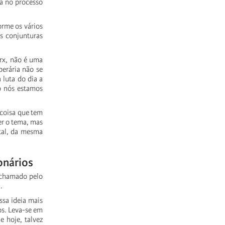
a
no
processo
orme
os
vários
s
conjunturas
rx,
não
é
uma
perária
não
se
a
luta
do
dia
a
o
nós
estamos
coisa
que
tem
er
o
tema,
mas
al,
da
mesma
onários
chamado
pelo
.
ssa
ideia
mais
s.
Leva-se
em
de
hoje,
talvez