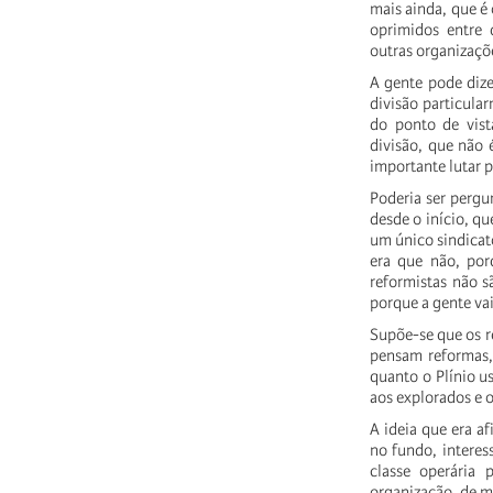
mais
ainda,
que
é
oprimidos
entre
outras
organizaçõ
A
gente
pode
diz
divisão
particula
do
ponto
de
vist
divisão,
que
não
importante
lutar
p
Poderia
ser
pergu
desde
o
início,
qu
um
único
sindicat
era
que
não,
por
reformistas
não
s
porque
a
gente
va
Supõe-se
que
os
r
pensam
reformas,
quanto
o
Plínio
u
aos
explorados
e
o
A
ideia
que
era
af
no
fundo,
interes
classe
operária
p
organização,
de
m