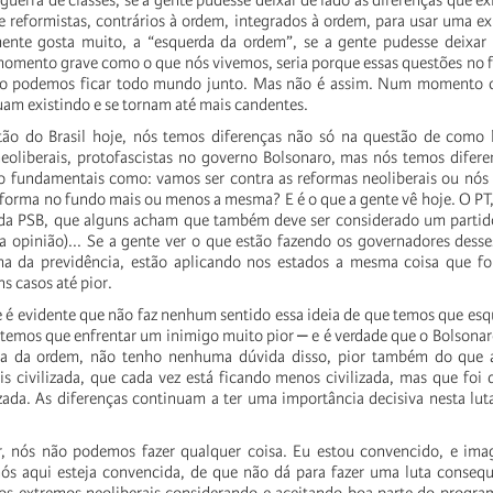
guerra
de
classes,
se
a
gente
pudesse
deixar
de
lado
as
diferenças
que
ex
e
reformistas,
contrários
à
ordem,
integrados
à
ordem,
para
usar
uma
ex
mente
gosta
muito,
a
“esquerda
da
ordem”,
se
a
gente
pudesse
deixar
momento
grave
como
o
que
nós
vivemos,
seria
porque
essas
questões
no
o
podemos
ficar
todo
mundo
junto.
Mas
não
é
assim.
Num
momento
uam
existindo
e
se
tornam
até
mais
candentes.
tão
do
Brasil
hoje,
nós
temos
diferenças
não
só
na
questão
de
como
eoliberais,
protofascistas
no
governo
Bolsonaro,
mas
nós
temos
difere
o
fundamentais
como:
vamos
ser
contra
as
reformas
neoliberais
ou
nós
forma
no
fundo
mais
ou
menos
a
mesma?
E
é
o
que
a
gente
vê
hoje.
O
PT
da
PSB,
que
alguns
acham
que
também
deve
ser
considerado
um
partid
a
opinião)...
Se
a
gente
ver
o
que
estão
fazendo
os
governadores
desse
ma
da
previdência,
estão
aplicando
nos
estados
a
mesma
coisa
que
fo
ns
casos
até
pior.
e
é
evidente
que
não
faz
nenhum
sentido
essa
ideia
de
que
temos
que
esq
temos
que
enfrentar
um
inimigo
muito
pior
⎼
e
é
verdade
que
o
Bolsonar
a
da
ordem,
não
tenho
nenhuma
dúvida
disso,
pior
também
do
que
is
civilizada,
que
cada
vez
está
ficando
menos
civilizada,
mas
que
foi
zada.
As
diferenças
continuam
a
ter
uma
importância
decisiva
nesta
lut
,
nós
não
podemos
fazer
qualquer
coisa.
Eu
estou
convencido,
e
ima
nós
aqui
esteja
convencida,
de
que
não
dá
para
fazer
uma
luta
consequ