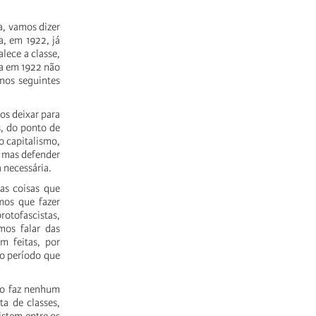
a,
vamos
dizer
a,
em
1922,
já
alece
a
classe,
a
em
1922
não
nos
seguintes
os
deixar
para
,
do
ponto
de
o
capitalismo,
mas
defender
a
necessária.
as
coisas
que
mos
que
fazer
protofascistas,
mos
falar
das
am
feitas,
por
o
período
que
o
faz
nenhum
uta
de
classes,