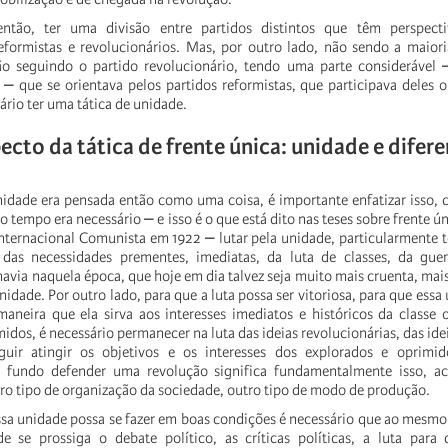
então,
ter
uma
divisão
entre
partidos
distintos
que
têm
perspecti
eformistas
e
revolucionários.
Mas,
por
outro
lado,
não
sendo
a
maiori
ão
seguindo
o
partido
revolucionário,
tendo
uma
parte
considerável
⎼
que
se
orientava
pelos
partidos
reformistas,
que
participava
deles
o
ário
ter
uma
tática
de
unidade.
pecto
da
tática
de
frente
única:
unidade
e
difer
nidade
era
pensada
então
como
uma
coisa,
é
importante
enfatizar
isso,
o
tempo
era
necessário
⎼
e
isso
é
o
que
está
dito
nas
teses
sobre
frente
ún
nternacional
Comunista
em
1922
⎼
lutar
pela
unidade,
particularmente
das
necessidades
prementes,
imediatas,
da
luta
de
classes,
da
guer
havia
naquela
época,
que
hoje
em
dia
talvez
seja
muito
mais
cruenta,
mai
nidade.
Por
outro
lado,
para
que
a
luta
possa
ser
vitoriosa,
para
que
essa
maneira
que
ela
sirva
aos
interesses
imediatos
e
históricos
da
classe
midos,
é
necessário
permanecer
na
luta
das
ideias
revolucionárias,
das
ide
guir
atingir
os
objetivos
e
os
interesses
dos
explorados
e
oprimid
fundo
defender
uma
revolução
significa
fundamentalmente
isso,
ac
ro
tipo
de
organização
da
sociedade,
outro
tipo
de
modo
de
produção.
ssa
unidade
possa
se
fazer
em
boas
condições
é
necessário
que
ao
mesmo
de
se
prossiga
o
debate
político,
as
críticas
políticas,
a
luta
para