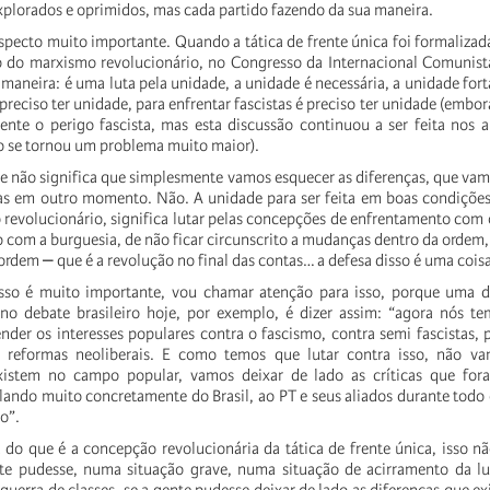
xplorados
e
oprimidos,
mas
cada
partido
fazendo
da
sua
maneira.
specto
muito
importante.
Quando
a
tática
de
frente
única
foi
formalizad
o
do
marxismo
revolucionário,
no
Congresso
da
Internacional
Comunist
maneira:
é
uma
luta
pela
unidade,
a
unidade
é
necessária,
a
unidade
fort
preciso
ter
unidade,
para
enfrentar
fascistas
é
preciso
ter
unidade
(embor
sente
o
perigo
fascista,
mas
esta
discussão
continuou
a
ser
feita
nos
a
o
se
tornou
um
problema
muito
maior).
de
não
significa
que
simplesmente
vamos
esquecer
as
diferenças,
que
vam
as
em
outro
momento.
Não.
A
unidade
para
ser
feita
em
boas
condições
o
revolucionário,
significa
lutar
pelas
concepções
de
enfrentamento
com
o
com
a
burguesia,
de
não
ficar
circunscrito
a
mudanças
dentro
da
ordem,
ordem
⎼
que
é
a
revolução
no
final
das
contas…
a
defesa
disso
é
uma
cois
sso
é
muito
importante,
vou
chamar
atenção
para
isso,
porque
uma
d
no
debate
brasileiro
hoje,
por
exemplo,
é
dizer
assim:
“agora
nós
te
ender
os
interesses
populares
contra
o
fascismo,
contra
semi
fascistas,
reformas
neoliberais.
E
como
temos
que
lutar
contra
isso,
não
va
xistem
no
campo
popular,
vamos
deixar
de
lado
as
críticas
que
for
alando
muito
concretamente
do
Brasil,
ao
PT
e
seus
aliados
durante
todo
o”.
a
do
que
é
a
concepção
revolucionária
da
tática
de
frente
única,
isso
nã
te
pudesse,
numa
situação
grave,
numa
situação
de
acirramento
da
l