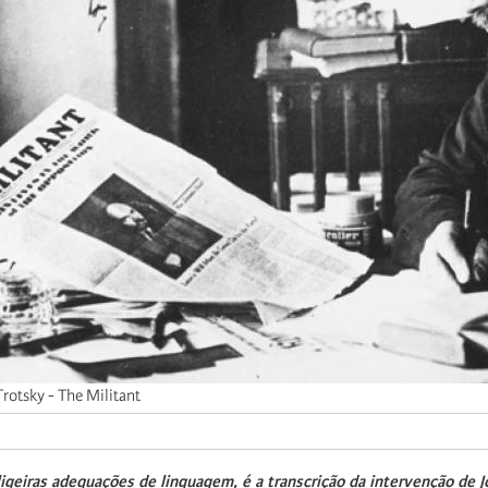
rotsky - The Militant
ligeiras
adequações
de
linguagem,
é
a
transcrição
da
intervenção
de
J