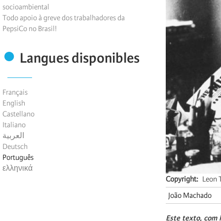
socioambiental
Todo apoio à greve dos trabalhadores da
PepsiCo no Brasil!
Langues disponibles
Français
English
Castellano
Italiano
العربية
Deutsch
Português
ελληνικά
Copyright
Leon T
João Machado
Este
texto,
com