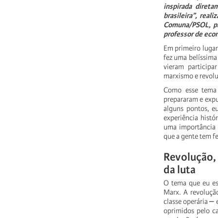
inspirada
direta
brasileira”,
reali
Comuna/PSOL,
p
professor
de
eco
Em
primeiro
lugar
fez
uma
belíssima
vieram
participar
marxismo
e
revol
Como
esse
tema
prepararam
e
exp
alguns
pontos,
e
experiência
histó
uma
importância
que
a
gente
tem
f
Revolução,
da
luta
O
tema
que
eu
e
Marx.
A
revoluçã
classe
operária
⎼
oprimidos
pelo
ca