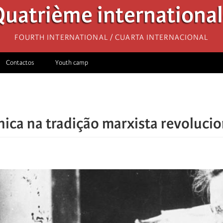
uatrième internationa
Fourth International / Cuarta Internacional
Contactos
Youth camp
nica na tradição marxista revolucio