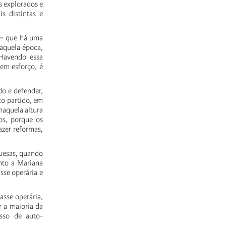
s
explorados
e
is
distintas
e
⎼
que
há
uma
aquela
época,
Havendo
essa
sem
esforço,
é
do
e
defender,
co
partido,
em
naquela
altura
os,
porque
os
azer
reformas,
uesas,
quando
nto
a
Mariana
asse
operária
e
lasse
operária,
r
a
maioria
da
sso
de
auto-