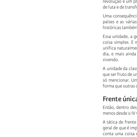
revolução
é
um
p
de
luta
e
de
trans
Uma
consequênci
países
e
as
várias
históricas
também
Essa
unidade,
a
g
coisa
simples.
E
unifica
naturalme
dia,
e
mais
ainda
vivendo.
A
unidade
da
clas
que
ser
fruto
de
u
só
mencionar.
U
forma
que
outras
Frente
únic
Então,
dentro
des
menos
desde
o
IV
A
tática
de
frente
geral
de
que
é
imp
conta
uma
coisa