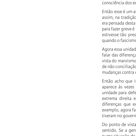
consciência
dos
e
Então
esse
é
um
a
assim,
na
tradiçã
era
pensada
desta
para
fazer
greve
é
estivesse
tão
pre
quando
o
fascism
Agora
essa
unida
falar
das
diferenç
vista
do
marxism
de
não
conciliaçã
mudanças
contra
Então
acho
que
i
aparece
às
vezes
unidade
para
def
extrema
direita
e
diferenças
que
e
exemplo,
agora
f
tiveram
no
govern
Do
ponto
de
vist
sentido.
Se
a
gen