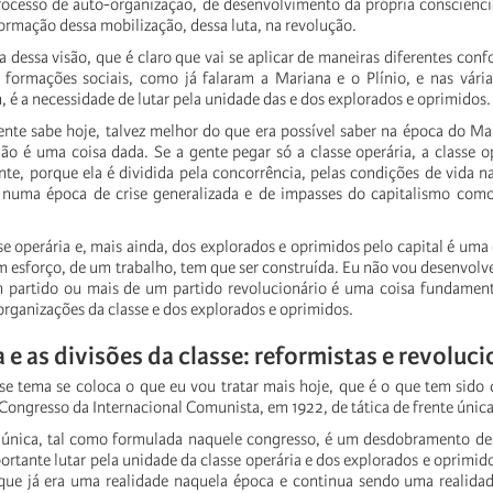
rocesso
de
auto-organização,
de
desenvolvimento
da
própria
consciênci
formação
dessa
mobilização,
dessa
luta,
na
revolução.
a
dessa
visão,
que
é
claro
que
vai
se
aplicar
de
maneiras
diferentes
conf
formações
sociais,
como
já
falaram
a
Mariana
e
o
Plínio,
e
nas
vária
,
é
a
necessidade
de
lutar
pela
unidade
das
e
dos
explorados
e
oprimidos.
ente
sabe
hoje,
talvez
melhor
do
que
era
possível
saber
na
época
do
Ma
não
é
uma
coisa
dada.
Se
a
gente
pegar
só
a
classe
operária,
a
classe
o
nte,
porque
ela
é
dividida
pela
concorrência,
pelas
condições
de
vida
n
numa
época
de
crise
generalizada
e
de
impasses
do
capitalismo
com
se
operária
e,
mais
ainda,
dos
explorados
e
oprimidos
pelo
capital
é
uma
m
esforço,
de
um
trabalho,
tem
que
ser
construída.
Eu
não
vou
desenvolv
m
partido
ou
mais
de
um
partido
revolucionário
é
uma
coisa
fundament
organizações
da
classe
e
dos
explorados
e
oprimidos.
a
e
as
divisões
da
classe:
reformistas
e
revoluci
se
tema
se
coloca
o
que
eu
vou
tratar
mais
hoje,
que
é
o
que
tem
sido
Congresso
da
Internacional
Comunista,
em
1922,
de
tática
de
frente
única
única,
tal
como
formulada
naquele
congresso,
é
um
desdobramento
de
ortante
lutar
pela
unidade
da
classe
operária
e
dos
explorados
e
oprimido
que
já
era
uma
realidade
naquela
época
e
continua
sendo
uma
realida