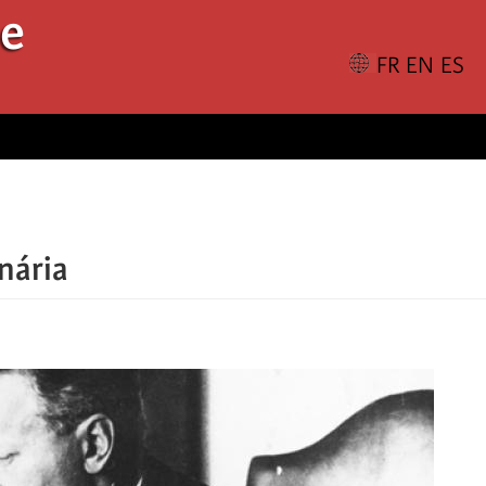
le
nária