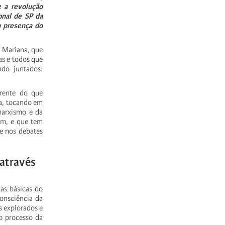
e
a
revolução
onal
de
SP
da
a
presença
do
a
Mariana,
que
as
e
todos
que
ndo
juntados:
rente
do
que
a,
tocando
em
arxismo
e
da
im,
e
que
tem
e
nos
debates
através
ias
básicas
do
onsciência
da
s
explorados
e
o
processo
da