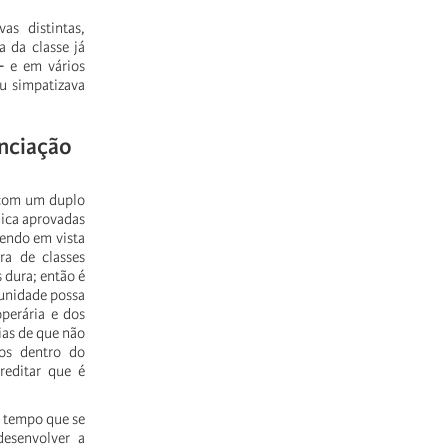
vas
distintas,
a
da
classe
já
⎼
e
em
vários
u
simpatizava
enciação
com
um
duplo
ica
aprovadas
tendo
em
vista
ra
de
classes
s
dura;
então
é
unidade
possa
operária
e
dos
ias
de
que
não
os
dentro
do
reditar
que
é
tempo
que
se
desenvolver
a