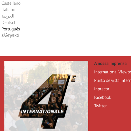
Castellano
Italiano
العربية
Deutsch
Português
ελληνικά
A nossa imprensa
International Viewp
Punto de vista inter
Inprecor
Facebook
Twitter