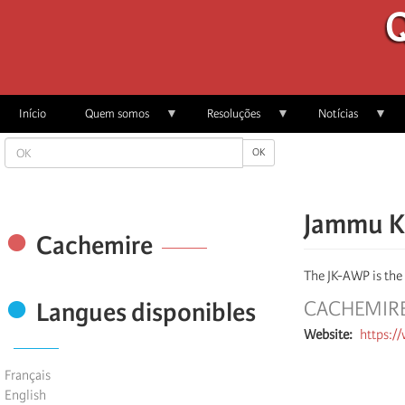
Passar
Q
para
o
conteúdo
principal
Início
Quem somos
Resoluções
Notícias
OK
OK
Jammu K
Cachemire
The JK-AWP is the 
Langues disponibles
CACHEMIR
Website
https:/
Français
English