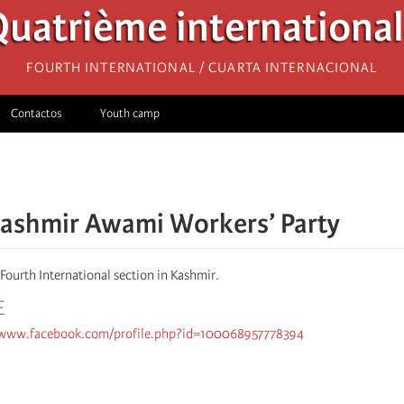
uatrième internationa
Fourth International / Cuarta Internacional
Contactos
Youth camp
ashmir Awami Workers’ Party
Fourth International section in Kashmir.
E
/www.facebook.com/profile.php?id=100068957778394