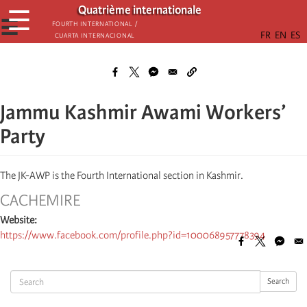
Aller
Quatrième internationale
☰
au
☰
Fourth International /
Cuarta Internacional
contenu
principal
Jammu Kashmir Awami Workers’
Party
The JK-AWP is the Fourth International section in Kashmir.
CACHEMIRE
Website
https://www.facebook.com/profile.php?id=100068957778394
Search
Search