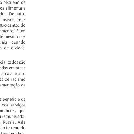
ero pequeno de
cos alimenta a
odos. De outro
lusivos, seus
atro cantos do
jamento" é um
 até mesmo nos
ciais – quando
 de dívidas,
cializados são
cadas em áreas
áreas de alto
mas de racismo
lementação de
e beneficie da
 nos serviços
mulheres, que
ou remunerado.
 Rússia, Ásia
 do terreno do
 feminicídios,