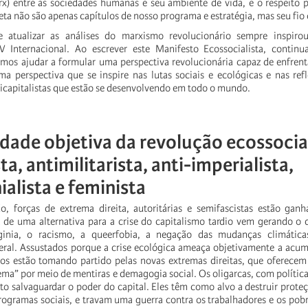
x) entre as sociedades humanas e seu ambiente de vida, e o respeito p
eta não são apenas capítulos de nosso programa e estratégia, mas seu fio
e atualizar as análises do marxismo revolucionário sempre inspir
 Internacional. Ao escrever este Manifesto Ecossocialista, contin
os ajudar a formular uma perspectiva revolucionária capaz de enfrent
a perspectiva que se inspire nas lutas sociais e ecológicas e nas refl
capitalistas que estão se desenvolvendo em todo o mundo.
dade objetiva da revolução ecossocial
ta, antimilitarista, anti-imperialista,
ialista e feminista
 forças de extrema direita, autoritárias e semifascistas estão gan
ta de uma alternativa para a crise do capitalismo tardio vem gerando o
ginia, o racismo, a queerfobia, a negação das mudanças climática
eral. Assustados porque a crise ecológica ameaça objetivamente a acu
rios estão tomando partido pelas novas extremas direitas, que oferecem
tema” por meio de mentiras e demagogia social. Os oligarcas, com políticas
to salvaguardar o poder do capital. Eles têm como alvo a destruir prote
gramas sociais, e travam uma guerra contra os trabalhadores e os pob