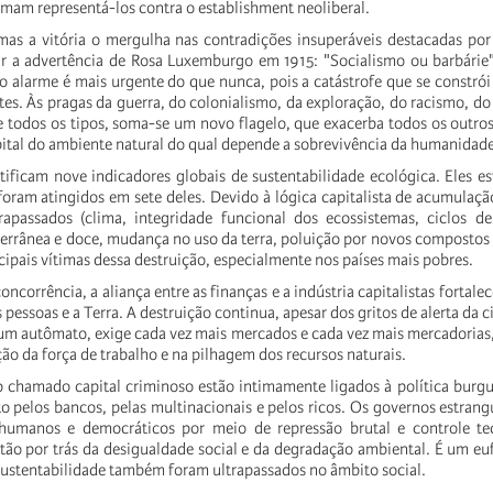
mam representá-los contra o establishment neoliberal.
mas a vitória o mergulha nas contradições insuperáveis destacadas po
ar a advertência de Rosa Luxemburgo em 1915: "Socialismo ou barbárie
 o alarme é mais urgente do que nunca, pois a catástrofe que se constrói
es. Às pragas da guerra, do colonialismo, da exploração, do racismo, do
e todos os tipos, soma-se um novo flagelo, que exacerba todos os outros
pital do ambiente natural do qual depende a sobrevivência da humanidade
ntificam nove indicadores globais de sustentabilidade ecológica. Eles 
 foram atingidos em sete deles. Devido à lógica capitalista de acumulaç
rapassados (clima, integridade funcional dos ecossistemas, ciclos de
terrânea e doce, mudança no uso da terra, poluição por novos compostos
cipais vítimas dessa destruição, especialmente nos países mais pobres.
oncorrência, a aliança entre as finanças e a indústria capitalistas fortal
 pessoas e a Terra. A destruição continua, apesar dos gritos de alerta da c
um autômato, exige cada vez mais mercados e cada vez mais mercadorias,
ão da força de trabalho e na pilhagem dos recursos naturais.
 o chamado capital criminoso estão intimamente ligados à política burgu
o pelos bancos, pelas multinacionais e pelos ricos. Os governos estran
 humanos e democráticos por meio de repressão brutal e controle te
ão por trás da desigualdade social e da degradação ambiental. É um e
 sustentabilidade também foram ultrapassados no âmbito social.