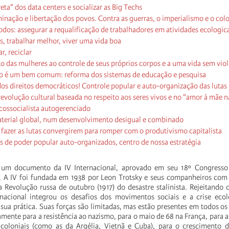
reta" dos data centers e socializar as Big Techs
inação e libertação dos povos. Contra as guerras, o imperialismo e o col
dos: assegurar a requalificação de trabalhadores em atividades ecologic
, trabalhar melhor, viver uma vida boa
ar, reciclar
ito das mulheres ao controle de seus próprios corpos e a uma vida sem vio
 é um bem comum: reforma dos sistemas de educação e pesquisa
os direitos democráticos! Controle popular e auto-organização das lutas
volução cultural baseada no respeito aos seres vivos e no "amor à mãe n
cossocialista autogerenciado
terial global, num desenvolvimento desigual e combinado
 fazer as lutas convergirem para romper com o produtivismo capitalista
s de poder popular auto-organizados, centro de nossa estratégia
é um documento da IV Internacional, aprovado em seu 18º Congress
. A IV foi fundada em 1938 por Leon Trotsky e seus companheiros com 
a Revolução russa de outubro (1917) do desastre stalinista. Rejeitand
ernacional integrou os desafios dos movimentos sociais e a crise eco
ua prática. Suas forças são limitadas, mas estão presentes em todos os
mente para a resistência ao nazismo, para o maio de 68 na França, para a
icoloniais (como as da Argélia, Vietnã e Cuba), para o crescimento