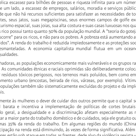
lica escassez para bilhões de pessoas e riqueza infinita para um núm
 um lado, a escassez de empregos, salários, moradia e serviços públi
 de que não há recursos suficientes para satisfazer as necessidades de t
tes, seus jatos, suas megapiscinas, seus enormes campos de golfe exc
urismo espacial, suas joias, sua alta costura e suas casas luxuosas nos qu
rico possui tanto quanto 50% da população mundial. A "teoria do gote
escorre" para os ricos, e não para os pobres. A pobreza está aumentando
idos". A renda do trabalho é reduzida impiedosamente e as proteções so
esmanteladas. A economia capitalista mundial flutua em um oceano
gualdades.
lhadoras, as populações economicamente mais vulneráveis e os grupos ra
. As comunidades étnicas e raciais oprimidas são deliberadamente colo
resíduos tóxicos perigosos, nos terrenos mais poluídos, bem como em 
amento urbano (encostas, beirada de rios, várzeas, por exemplo). Víti
populações também são sistematicamente excluídas do projeto e da imp
is.
amente às mulheres o dever de cuidar dos outros permite que o capital s
l barata e incentiva a implementação de políticas de cortes brutais
o geral, a desigualdade e a discriminação afetam especialmente as 
ar a maior parte do trabalho doméstico e de cuidados, seja ele gratuito 
nas 35% da renda do trabalho. Em algumas regiões do mundo (China,
icipação na renda está diminuindo, às vezes de forma significativa. Além
res estão sob ataque em todas as frentes, dede alvo da violência sexista –