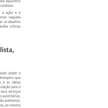
elo equilíbrio
 condutor.
ou a ação e o
uamos naquela
ar os desafios
exões críticas
ista,
hando poder e
 desespero que
s e as ideias
mulação para o
 seus serviços
 autoritárias,
ção ambiental,
res, ao mesmo