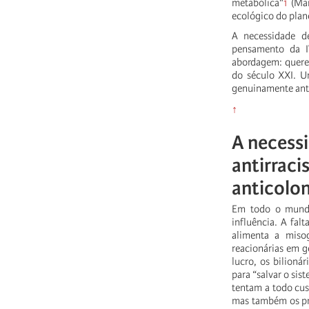
metabólica"
1
(Mar
ecológico do plan
A necessidade d
pensamento da IV
abordagem: querem
do século XXI. Um
genuinamente anti
↑
A necessi
antirracis
anticolon
Em todo o mundo,
influência. A fal
alimenta a miso
reacionárias em g
lucro, os bilioná
para “salvar o sis
tentam a todo cus
mas também os pro