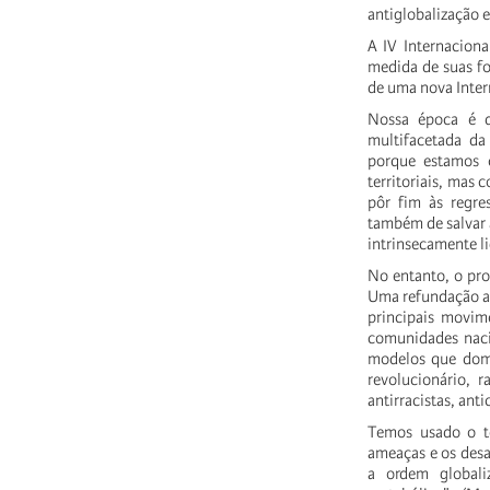
antiglobalização 
A IV Internaciona
medida de suas fo
de uma nova Inter
Nossa época é de
multifacetada da 
porque estamos c
territoriais, mas
pôr fim às regre
também de salvar 
intrinsecamente l
No entanto, o pro
Uma refundação a 
principais movim
comunidades nacio
modelos que domi
revolucionário, 
antirracistas, anti
Temos usado o t
ameaças e os desa
a ordem globali