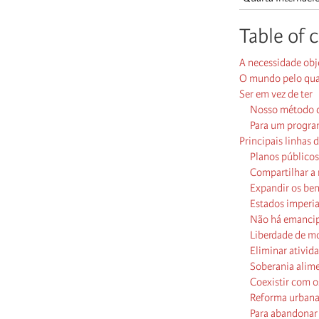
Table of 
A necessidade objet
O mundo pelo qua
Ser em vez de ter
Nosso método d
Para um program
Principais linhas 
Planos públicos
Compartilhar a 
Expandir os ben
Estados imperial
Não há emancipa
Liberdade de mo
Eliminar ativid
Soberania alime
Coexistir com o
Reforma urbana
Para abandonar 