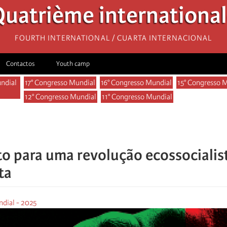
uatrième internationa
Fourth International / Cuarta Internacional
Contactos
Youth camp
ndial
17° Congresso Mundial
16° Congresso Mundial
15° Congresso 
12° Congresso Mundial
11° Congresso Mundial
on
o para uma revolução ecossociali
ta
dial - 2025