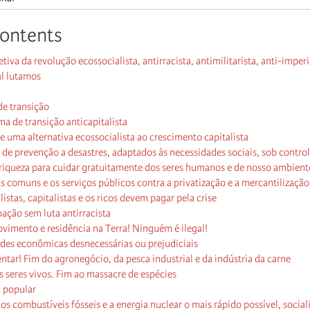
contents
iva da revolução ecossocialista, antirracista, antimilitarista, anti-imperia
l lutamos
e transição
a de transição anticapitalista
de uma alternativa ecossocialista ao crescimento capitalista
 de prevenção a desastres, adaptados às necessidades sociais, sob contro
riqueza para cuidar gratuitamente dos seres humanos e de nosso ambient
s comuns e os serviços públicos contra a privatização e a mercantilização
istas, capitalistas e os ricos devem pagar pela crise
ção sem luta antirracista
vimento e residência na Terra! Ninguém é ilegal!
ades econômicas desnecessárias ou prejudiciais
ntar! Fim do agronegócio, da pesca industrial e da indústria da carne
s seres vivos. Fim ao massacre de espécies
 popular
os combustíveis fósseis e a energia nuclear o mais rápido possível, social