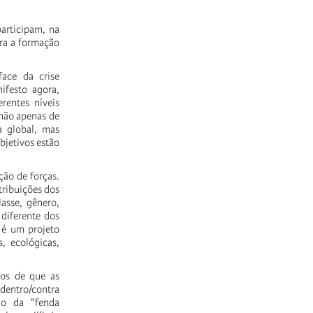
articipam, na
ara a formação
face da crise
nifesto agora,
rentes níveis
 não apenas de
a global, mas
bjetivos estão
ção de forças.
tribuições dos
asse, gênero,
diferente dos
 é um projeto
, ecológicas,
os de que as
 dentro/contra
ão da "fenda