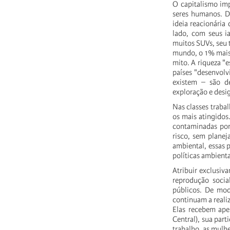
O capitalismo imp
seres humanos. De
ideia reacionária
lado, com seus ia
muitos SUVs, seu t
mundo, o 1% mais 
mito. A riqueza "
países "desenvolv
existem – são d
exploração e desi
Nas classes traba
os mais atingidos
contaminadas por 
risco, sem planej
ambiental, essas 
políticas ambienta
Atribuir exclusiv
reprodução socia
públicos. De mod
continuam a realiz
Elas recebem ape
Central), sua part
trabalho, as mulhe