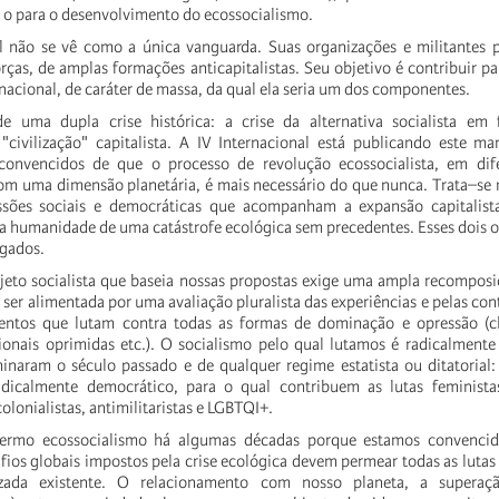
e o para o desenvolvimento do ecossocialismo.
l não se vê como a única vanguarda. Suas organizações e militantes p
rças, de amplas formações anticapitalistas. Seu objetivo é contribuir p
nacional, de caráter de massa, da qual ela seria um dos componentes.
 uma dupla crise histórica: a crise da alternativa socialista em 
"civilização" capitalista. A IV Internacional está publicando este ma
onvencidos de que o processo de revolução ecossocialista, em dife
 com uma dimensão planetária, é mais necessário do que nunca. Trata–se
ssões sociais e democráticas que acompanham a expansão capitalist
a humanidade de uma catástrofe ecológica sem precedentes. Esses dois o
igados.
jeto socialista que baseia nossas propostas exige uma ampla recomposi
ser alimentada por uma avaliação pluralista das experiências e pelas con
entos que lutam contra todas as formas de dominação e opressão (cl
nais oprimidas etc.). O socialismo pelo qual lutamos é radicalmente 
naram o século passado e de qualquer regime estatista ou ditatorial:
radicalmente democrático, para o qual contribuem as lutas feministas
colonialistas, antimilitaristas e LGBTQI+.
ermo ecossocialismo há algumas décadas porque estamos convencid
fios globais impostos pela crise ecológica devem permear todas as lutas
zada existente. O relacionamento com nosso planeta, a superaç