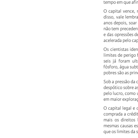
tempo em que afir
O capital vence, 
disso, vale lembr
anos depois, soar
não tem precedent
e das opressões d
acelerada pelo ca
Os cientistas ide
limites de perigo
seis já foram ult
fósforo, água sub
pobres são as prin
Sob a pressão da c
despótico sobre as
pelo lucro, como 
em maior exploraç
O capital legal e
comprada a crédit
mais os direitos
mesmas causas est
que os limites da