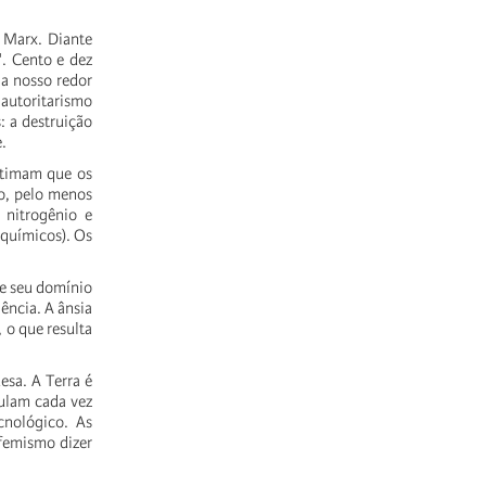
r Marx. Diante
". Cento e dez
 a nosso redor
 autoritarismo
: a destruição
.
estimam que os
ão, pelo menos
 nitrogênio e
 químicos). Os
ece seu domínio
iência. A ânsia
 o que resulta
esa. A Terra é
gulam cada vez
cnológico. As
ufemismo dizer