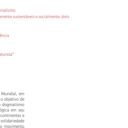
onialismo
amente sustentáveis e socialmente úteis
lência
atureza"
o Mundial, em
o objetivo de
o o dogmatismo
lógica em seu
 continentes e
 solidariedade
 do movimento