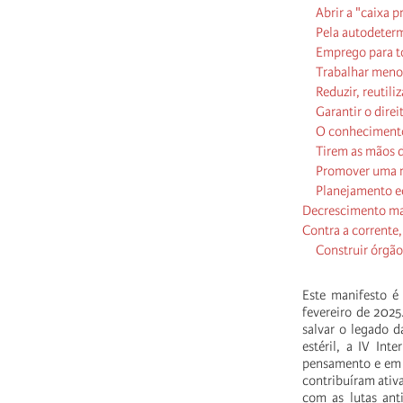
Abrir a "caixa p
Pela autodeterm
Emprego para to
Trabalhar menos
Reduzir, reutiliz
Garantir o dire
O conhecimento
Tirem as mãos d
Promover uma re
Planejamento e
Decrescimento ma
Contra a corrente,
Construir órgão
Este manifesto 
fevereiro de 2025
salvar o legado d
estéril, a IV Int
pensamento e em s
contribuíram ativa
com as lutas ant