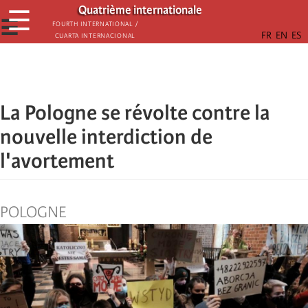
Passar
Quatrième internationale
☰
para
☰
Fourth International /
Cuarta Internacional
o
conteúdo
principal
La Pologne se révolte contre la
nouvelle interdiction de
l'avortement
POLOGNE