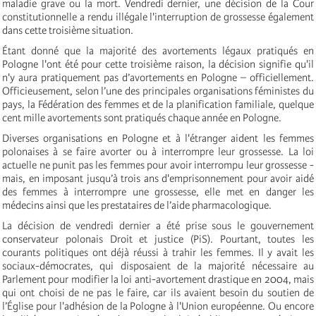
maladie grave ou la mort. Vendredi dernier, une décision de la Cour
constitutionnelle a rendu illégale l'interruption de grossesse également
dans cette troisième situation.
Étant donné que la majorité des avortements légaux pratiqués en
Pologne l'ont été pour cette troisième raison, la décision signifie qu'il
n'y aura pratiquement pas d’avortements en Pologne – officiellement.
Officieusement, selon l’une des principales organisations féministes du
pays, la Fédération des femmes et de la planification familiale, quelque
cent mille avortements sont pratiqués chaque année en Pologne.
Diverses organisations en Pologne et à l'étranger aident les femmes
polonaises à se faire avorter ou à interrompre leur grossesse. La loi
actuelle ne punit pas les femmes pour avoir interrompu leur grossesse -
mais, en imposant jusqu’à trois ans d'emprisonnement pour avoir aidé
des femmes à interrompre une grossesse, elle met en danger les
médecins ainsi que les prestataires de l’aide pharmacologique.
La décision de vendredi dernier a été prise sous le gouvernement
conservateur polonais Droit et justice (PiS). Pourtant, toutes les
courants politiques ont déjà réussi à trahir les femmes. Il y avait les
sociaux-démocrates, qui disposaient de la majorité nécessaire au
Parlement pour modifier la loi anti-avortement drastique en 2004, mais
qui ont choisi de ne pas le faire, car ils avaient besoin du soutien de
l’Église pour l'adhésion de la Pologne à l'Union européenne. Ou encore