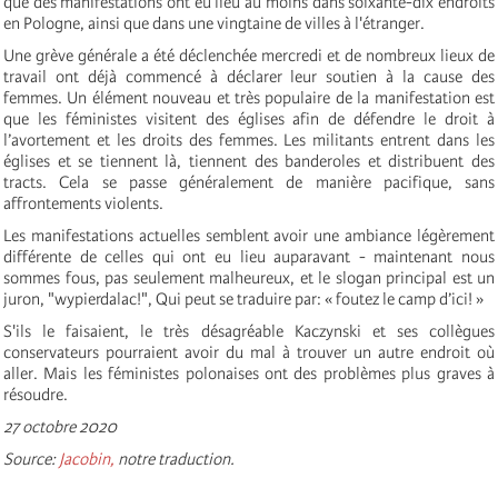
que des manifestations ont eu lieu au moins dans soixante-dix endroits
en Pologne, ainsi que dans une vingtaine de villes à l'étranger.
Une grève générale a été déclenchée mercredi et de nombreux lieux de
travail ont déjà commencé à déclarer leur soutien à la cause des
femmes. Un élément nouveau et très populaire de la manifestation est
que les féministes visitent des églises afin de défendre le droit à
l’avortement et les droits des femmes. Les militants entrent dans les
églises et se tiennent là, tiennent des banderoles et distribuent des
tracts. Cela se passe généralement de manière pacifique, sans
affrontements violents.
Les manifestations actuelles semblent avoir une ambiance légèrement
différente de celles qui ont eu lieu auparavant - maintenant nous
sommes fous, pas seulement malheureux, et le slogan principal est un
juron, "wypierdalac!", Qui peut se traduire par: « foutez le camp d’ici! »
S'ils le faisaient, le très désagréable Kaczynski et ses collègues
conservateurs pourraient avoir du mal à trouver un autre endroit où
aller. Mais les féministes polonaises ont des problèmes plus graves à
résoudre.
27 octobre 2020
Source:
Jacobin,
notre traduction.