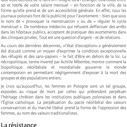
50 et 100% de votre salaire mensuel – en fonction de la ville, de la
forme qu’elle prend et de son accessibilité générale. En effet, tous les
journaux polonais font de la publicité pour l’avortement – bien que sous
le nom de « provoquer la menstruation » ou de « réguler le cycle
menstruel ». De nombreux médecins qui refusent deffectuer des arrêts
dans les hôpitaux publics, acceptent de pratiquer des avortements dans
des cliniques privées. Tout est une question d'argent - et de relations.
Au cours des dernières décennies, «l'état d'exception» a généralement
été discuté comme un moyen d'exprimer la condition exceptionnelle
des réfugiés et des sans-papiers – le fait d'être en dehors de la loi. La
nécropolitique, terme inventé par Achille Mbembe, montre comment la
biopolitique néolibérale et mondialisée gouverne le monde
contemporain en permettant négligemment d'exposer à la mort des
groupes et des populations entiers.
Je crois qu'aujourd'hui, les femmes en Pologne sont un tel groupe,
exposées au risque de mort par celles qui prétendent perpétuer
l'héritage chrétien dans les institutions publiques polonaises et dans
l'Église catholique. La perpétuation du pacte néolibéral des valeurs
conservatrices et du marché libéral prend la forme de l'oppression des
femmes, au nom des valeurs traditionalistes.
La résistance