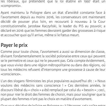
les libéraux, qui prétendent que la loi établie en 1997 était un
«compromis».
Ayant maintenu la Pologne dans un état d'anxiété constante face à
l'avortement depuis au moins 2016, les conservateurs ont maintenant
décidé de pousser plus loin, en recourant à nouveau à la Cour
constitutionnelle. Jarosław Kaczyński, le leader du PiS au pouvoir, a
déclaré en 2016 que les femmes devraient garder des grossesses à risque
et accoucher quoi qu'il arrive, même si le fœtus meurt.
Payer le prix
Comme pour toute chose, l'avortement a aussi sa dimension de classe,
divisant fondamentalement la société polonaise entre ceux qui peuvent
se le permettre et ceux qui ne le peuvent pas. Cela compte évidemment,
que vous viviez dans une région métropolitaine ou dans des régions, où
tous les médecins refusent d'interrompre une grossesse à cause de leur
«conscience».
L’un des slogans féministes les plus populaires aujourd'hui dit : « Nous
voulons des médecins sans conscience ! » Ces dernières années, le
discours libéral du « choix » a été remplacé par celui du « besoin » ; ceci,
non pour nier le droit des femmes de choisir, mais pour souligner que la
plupart des femmes n’ont pas le choix en matière d’avortement.
Que vous décidiez de le faire en Pologne ou à l’étranger, cela coûte entre