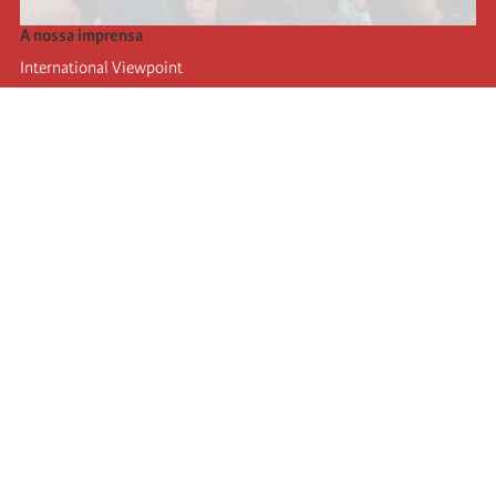
A nossa imprensa
International Viewpoint
Punto de vista internacional
Inprecor
Facebook
Twitter
A Internacional
Último Congresso da Internacional
Declarações do Comité Executivo
Instituto de Formação (IIRE)
Jovens
Autores
Videos
RSS
Ligações