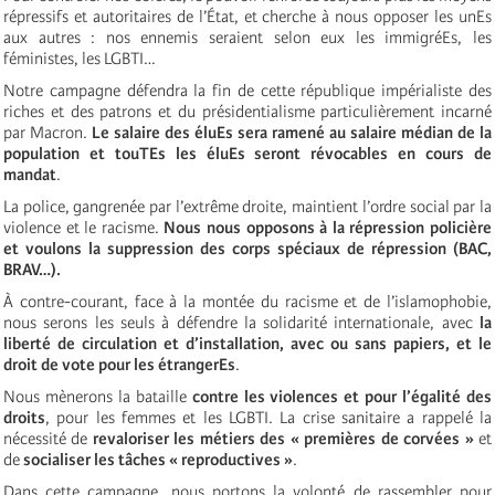
répressifs et autoritaires de l’État, et cherche à nous opposer les unEs
aux autres : nos ennemis seraient selon eux les immigréEs, les
féministes, les LGBTI…
Notre campagne défendra la fin de cette république impérialiste des
riches et des patrons et du présidentialisme particulièrement incarné
par Macron.
Le salaire des éluEs sera ramené au salaire médian de la
population et touTEs les éluEs seront révocables en cours de
mandat
.
La police, gangrenée par l’extrême droite, maintient l’ordre social par la
violence et le racisme.
Nous nous opposons à la répression policière
et voulons la suppression des corps spéciaux de répression (BAC,
BRAV…).
À contre-courant, face à la montée du racisme et de l’islamophobie,
nous serons les seuls à défendre la solidarité internationale, avec
la
liberté de circulation et d’installation, avec ou sans papiers, et le
droit de vote pour les étrangerEs
.
Nous mènerons la bataille
contre les violences et pour l’égalité des
droits
, pour les femmes et les LGBTI. La crise sanitaire a rappelé la
nécessité de
revaloriser les métiers des « premières de corvées »
et
de
socialiser les tâches « reproductives »
.
Dans cette campagne, nous portons la volonté de rassembler pour