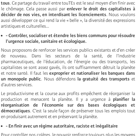
tous
. Ce partage du travail entre touTEs est le seul moyen d’en finir avec
le chômage. Cela passe aussi par
enlever le droit des capitalistes à
décider de nos vies, en interdisant les licenciements
. Nous voulons
aussi développer ce qui rend la vie « belle », la diversité des expressions
artistiques et culturelles…
- Contrôler, socialiser et étendre les biens communs pour résoudre
l’urgence sociale, sanitaire et écologique.
Nous proposons de renforcer les services publics existants et d’en créer
de nouveau. Dans les secteurs de la santé, de l’industrie
pharmaceutiques, de l’éducation, de l’énergie ou des transports, les
capitalistes se sont assez gavés, ils ont suffisamment détruit la planète
et notre santé. Il faut les
exproprier et nationaliser les banques dans
un monopole public
. Nous défendons
la gratuité des transports
et
d’autres services.
Le productivisme et la course aux profits empêchent de réorganiser la
production et menacent la planète. Il y a urgence à
planifier la
réorganisation de l’économie sur des bases écologiques et
démocratiques
. C’est la seule façon de préserver tous les emplois tout
en produisant autrement et en préservant la planète.
- En finir avec un régime autoritaire, raciste et inégalitaire
Pour contrôler nos colères, le pouvoir renforce toujours plus les moyens