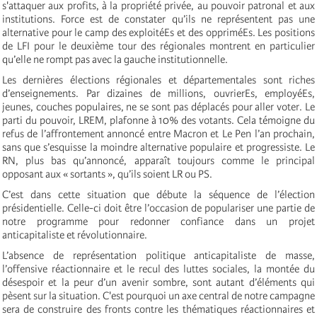
s'attaquer aux profits, à la propriété privée, au pouvoir patronal et aux
institutions. Force est de constater qu’ils ne représentent pas une
alternative pour le camp des exploitéEs et des oppriméEs. Les positions
de LFI pour le deuxième tour des régionales montrent en particulier
qu’elle ne rompt pas avec la gauche institutionnelle.
Les dernières élections régionales et départementales sont riches
d’enseignements. Par dizaines de millions, ouvrierEs, employéEs,
jeunes, couches populaires, ne se sont pas déplacés pour aller voter. Le
parti du pouvoir, LREM, plafonne à 10% des votants. Cela témoigne du
refus de l’affrontement annoncé entre Macron et Le Pen l’an prochain,
sans que s’esquisse la moindre alternative populaire et progressiste. Le
RN, plus bas qu’annoncé, apparaît toujours comme le principal
opposant aux « sortants », qu’ils soient LR ou PS.
C’est dans cette situation que débute la séquence de l’élection
présidentielle. Celle-ci doit être l’occasion de populariser une partie de
notre programme pour redonner confiance dans un projet
anticapitaliste et révolutionnaire.
L’absence de représentation politique anticapitaliste de masse,
l’offensive réactionnaire et le recul des luttes sociales, la montée du
désespoir et la peur d’un avenir sombre, sont autant d’éléments qui
pèsent sur la situation. C'est pourquoi un axe central de notre campagne
sera de construire des fronts contre les thématiques réactionnaires et