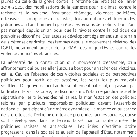
jaunes ou celle de la grève contre la réforme des retraites de l’hiver
2019-2020, des mobilisations de la jeunesse pour le climat, contre le
racisme et le sexisme. Assurance chômage, violences policières,
offensives islamophobes et racistes, lois autoritaires et liberticides,
politiques qui font flamber la planète : les terrains de mobilisation n’ont
pas manqué depuis un an pour que la révolte contre la politique du
pouvoir se déconfine. Des luttes se développent également sur le terrain
de la défense des droits : des femmes depuis le mouvement #Metoo, des
LGBTI, notamment autour de la PMA, des migrantEs et contre les
violences policières et racistes.
La nécessité de la construction d’un mouvement d’ensemble, d’un
affrontement qui puisse aller jusqu’au bout pour arracher des victoires,
est là. Car, en l’absence de ces victoires sociales et de perspectives
politiques pour sortir de ce système, les vents les plus mauvais
soufflent. Du gouvernement au Rassemblement national, en passant par
la droite dite « classique », le discours sur « l’islamo-gauchisme » et le
séparatisme, les tribunes des militaires, la manifestation des policiers
rejoints par plusieurs responsables politiques devant l’Assemblée
nationale… participent d’une même dynamique. La montée en puissance
de la droite et de l’extrême droite a de profondes racines sociales, qui se
sont développées dans le terreau laissé par quarante années de
politiques racistes et antisociales. Les idées d’extrême droite
progressent, dans la société et au sein de l’appareil d’État, notamment