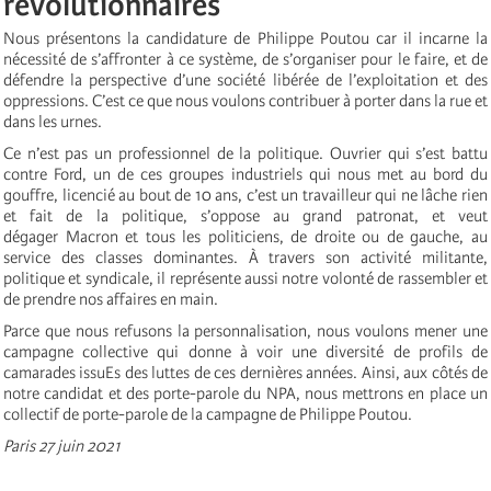
révolutionnaire
s
Nous présentons la candidature de Philippe Poutou car il incarne la
nécessité de s’affronter à ce système, de s’organiser pour le faire, et de
défendre la perspective d’une société libérée de l’exploitation et des
oppressions. C’est ce que nous voulons contribuer à porter dans la rue et
dans les urnes.
Ce n’est pas un professionnel de la politique. Ouvrier qui s’est battu
contre Ford, un de ces groupes industriels qui nous met au bord du
gouffre, licencié au bout de 10 ans, c’est un travailleur qui ne lâche rien
et fait de la politique, s’oppose au grand patronat, et veut
dégager Macron et tous les politiciens, de droite ou de gauche, au
service des classes dominantes. À travers son activité militante,
politique et syndicale, il représente aussi notre volonté de rassembler et
de prendre nos affaires en main.
Parce que nous refusons la personnalisation, nous voulons mener une
campagne collective qui donne
à
voir une diversit
é
de profils de
camarades issuEs des luttes de ces derni
è
res ann
é
es. Ainsi, aux c
ô
t
é
s de
notre candidat et des porte-parole du NPA,
nous mettrons en place un
collectif de
porte-parole de la campagne de Philippe Poutou.
Paris 27 juin 2021