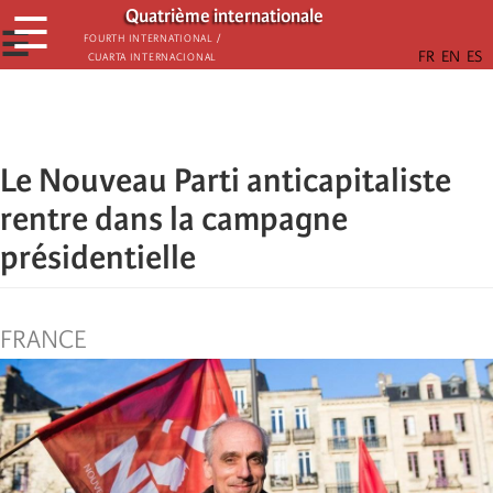
Passar
Quatrième internationale
☰
para
☰
Fourth International /
Cuarta Internacional
o
conteúdo
principal
Le Nouveau Parti anticapitaliste
rentre dans la campagne
présidentielle
FRANCE