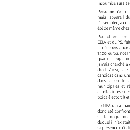
insoumise aurait 
Personne n’est du
mais l’appareil d
l’assemblée, a con
été de même chez
Pour obtenir son U
EELV et du PS, fai
la désobéissance 
1400 euros, notam
quartiers populair
jamais cherché à d
droit. Ainsi, la 
candidat dans une 
dans la continua
municipales et r
candidatures que s
poids électoral) e
Le NPA qui a main
donc été confront
sur le programme n
duquel il n’exist
sa présence n’étai