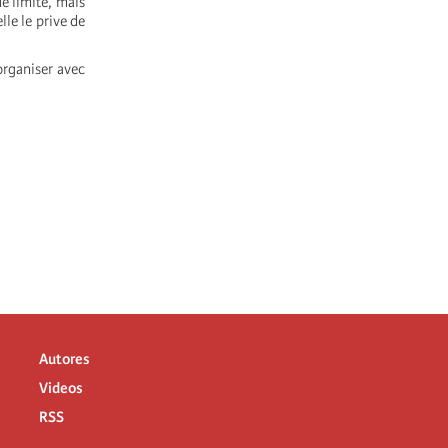
e limité, mais
le le prive de
’organiser avec
Autores
Videos
RSS