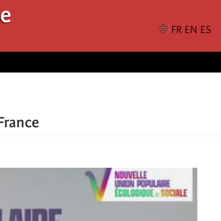
le
France