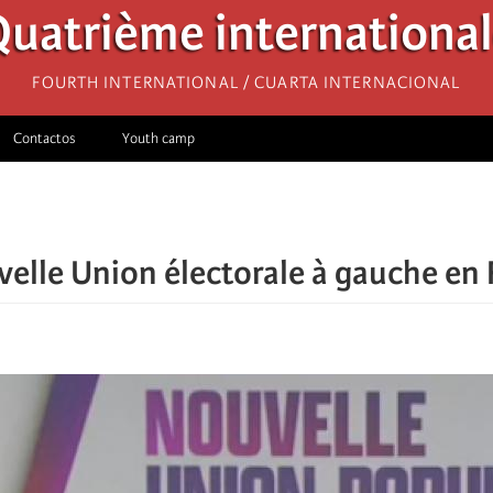
uatrième internationa
Fourth International / Cuarta Internacional
Contactos
Youth camp
elle Union électorale à gauche en 