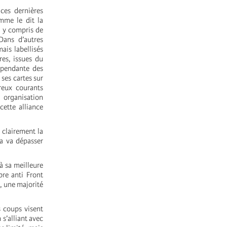
ces dernières
omme le dit la
, y compris de
Dans d’autres
ais labellisés
res, issues du
épendante des
 ses cartes sur
reux courants
 organisation
cette alliance
 clairement la
a va dépasser
à sa meilleure
bre anti Front
s, une majorité
s coups visent
s’alliant avec