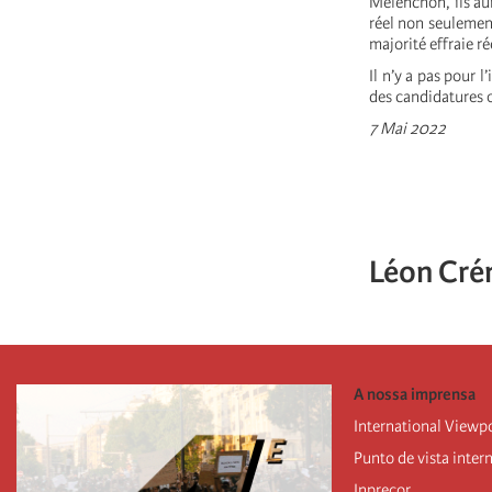
Mélenchon, ils aur
réel non seulemen
majorité effraie ré
Il n’y a pas pour 
des candidatures 
7 Mai 2022
Léon Cré
A nossa imprensa
International Viewp
Punto de vista inter
Inprecor