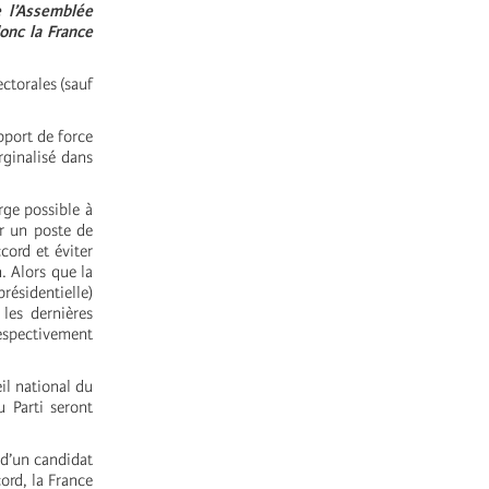
e l’Assemblée
onc la France
ectorales (sauf
pport de force
rginalisé dans
rge possible à
er un poste de
cord et éviter
. Alors que la
présidentielle)
les dernières
respectivement
eil national du
u Parti seront
 d’un candidat
ord, la France