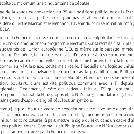
récolté au maximum une cinquantaine de députés.
pe de la soudaine conversion du PS aux positions politiques de la Fra
u Parti, du moins la partie qui ne joue pas le ralliement à une majorit
sidéré qu’entre Macron et Mélenchon, l’avenir du parti se jouait plutôt à 
 EELV.
nion, la France insoumise a donc, au nom d’une «realpolitik» électoraliste
t le choix d’amoindrir son programme électoral, sur la retraite à taux plei
aux traités de l’Union européenne (UE), et même sur le passage imméd
ment. De même, la logique esquissée d’ouverture à des regroupements 
es dans le cadre de la nouvelle union est plus que limitée. Enfin, la Franc
onner au NPA la place, petite mais réelle, à laquelle une logique unitai
France insoumise n’envisageait en aucun cas la possibilité que Philip
circonscription où il aurait pu être éligible, et encore moins se présen
tion, pourtant, d’une activité politique commune avec la FI depuis 
égionales. Finalement, à côté des cadeaux faits au PS qui obtient 3
on poids électoral, la FI ne proposait au NPA que 5 candidatures (3 fois
t sans guère d’espoir d’éligibilité …Tout un symbole.
tenu jusqu’au bout un cadre de négociations avec la volonté d’aboutir
é à des négociateurs qui ne faisaient, de fait, aucune proposition série
i sur les candidatures, à part mettre le sigle du NPA dans un cadre d’al
ait pas politiquement. Comme l’a dit Philippe Poutou «le NPA a compris q
t pas vraiment désirée par la France insoumise».