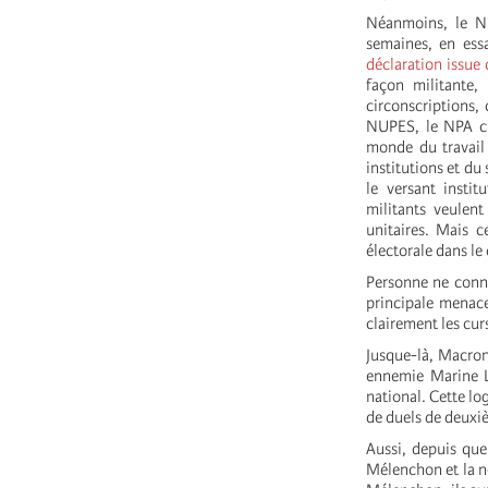
Néanmoins, le NP
semaines, en essa
déclaration issue 
façon militante,
circonscriptions,
NUPES, le NPA che
monde du travail
institutions et du
le versant insti
militants veulen
unitaires. Mais c
électorale dans le
Personne ne conna
principale menace
clairement les cur
Jusque-là, Macron
ennemie Marine Le
national. Cette lo
de duels de deuxi
Aussi, depuis que
Mélenchon et la no