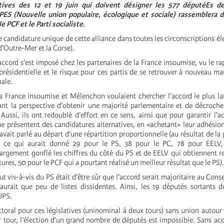
atives des 12 et 19 juin qui doivent désigner les 577 députéEs d
PES (Nouvelle union populaire, écologique et sociale) rassemblera d
e PCF et le Parti socialiste.
e candidature unique de cette alliance dans toutes les circonscriptions él
’Outre-Mer et la Corse).
ccord s’est imposé chez les partenaires de la France insoumise, vu le ra
 présidentielle et le risque pour ces partis de se retrouver à nouveau ma
nale.
la France insoumise et Mélenchon voulaient chercher l’accord le plus la
nt la perspective d’obtenir une majorité parlementaire et de décroch
Aussi, ils ont redoublé d’effort en ce sens, ainsi que pour garantir l’ac
ne présentent des candidatures alternatives, en «achetant» leur adhésion
vait parlé au départ d’une répartition proportionnelle (au résultat de la 
, ce qui aurait donné 29 pour le PS, 38 pour le PC, 78 pour EELV, 
largement gonflé les chiffres du côté du PS et de EELV qui obtiennent 
ures, 50 pour le PCF qui a pourtant réalisé un meilleur résultat que le PS).
ut vis-à-vis du PS était d’être sûr que l’accord serait majoritaire au Cons
y aurait que peu de listes dissidentes. Ainsi, les 19 députés sortants d
UPS.
ctoral pour ces législatives (uninominal à deux tours) sans union autour
 tour, l’élection d’un grand nombre de députés est impossible. Sans acc