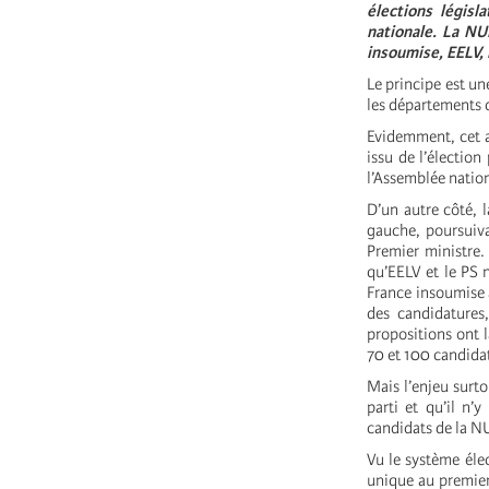
élections législ
nationale. La NU
insoumise, EELV, l
Le principe est un
les départements d
Evidemment, cet a
issu de l’élection
l’Assemblée natio
D’un autre côté, 
gauche, poursuiva
Premier ministre. 
qu’EELV et le PS 
France insoumise a
des candidatures
propositions ont 
70 et 100 candidat
Mais l’enjeu surto
parti et qu’il n’
candidats de la N
Vu le système éle
unique au premier