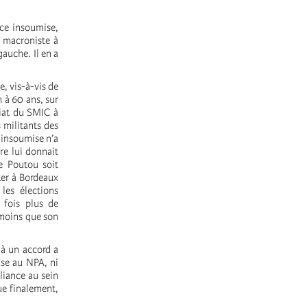
nce insoumise,
é macroniste à
gauche. Il en a
, vis-à-vis de
n à 60 ans, sur
iat du SMIC à
militants des
e insoumise n’a
re lui donnait
pe Poutou soit
ter à Bordeaux
les élections
 fois plus de
 moins que son
 à un accord a
use au NPA, ni
liance au sein
ue finalement,