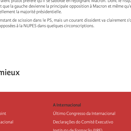
aient plutôt préféré qu’il se saborde en rejoignant Macron. Donc le risqu
t que la gauche devienne la principale opposition à Macron et même qu’el
ellement la majorité présidentielle.
l’instant de scission dans le PS, mais un courant dissident va clairement s
opposées à la NUPES dans quelques circonscriptions.
mieux
A Internacional
oint
Último Congresso da Internacional
nacional
Declarações do Comité Executivo
Instituto de Formação (IIRE)