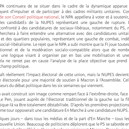
A continuera de se situer dans le cadre de la dynamique apparue 
yant d’impulser et de participer à des cadres militants unitaires. C
de son Conseil politique national
, le NPA appellera à voter et à soutenir
 les candidatEs de la NUPES représentant une gauche de rupture. 
 confronté à des candidatures de sociaux-libéraux, notamment du PS, m
rchera à faire entendre une alternative avec des candidatures unitai
 et des quartiers populaires, représentant une gauche de combat, ind
 social-libéralisme. Le rejet que le NPA a subi montre que la FI joue toutes
tutionnel et de la modération socialo-compatible alors que de nomb
t une logique visant à organiser par en bas une mobilisation et une
ela ne remet pas en cause l’analyse de la place objective que prend 
 champ politique.
ît réellement l’impact électoral de cette union, mais la NUPES devient
 électorale pour une majorité de soutien à Macron à l’Assemblée. Cel
seurs du débat politique dans les six semaines qui viennent.
 avait construit son image comme rempart face à l’extrême-droite, face 
 Pen, jouant auprès de l’électorat traditionnel de la gauche sur la fi
gique-là va être totalement déstabilisée. D’après les premières projection
ème tour opposerait une candidature En Marche à une candidature NUPS.
lques jours – dans tous les médias et de la part d’En Marche – tous le
uvelle Union. Beaucoup de politiciens déplorent que le PS se saborde en 