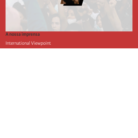
A nossa imprensa
International Viewpoint
Punto de vista internacional
Inprecor
Facebook
Twitter
A Internacional
Último Congresso da Internacional
Declarações do Comité Executivo
Instituto de Formação (IIRE)
Jovens
Autores
Videos