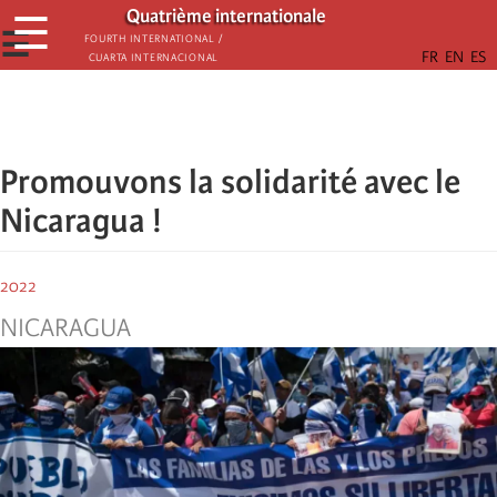
Passar
Quatrième internationale
☰
para
☰
Fourth International /
Cuarta Internacional
o
conteúdo
principal
Promouvons la solidarité avec le
Nicaragua !
2022
NICARAGUA