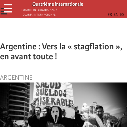
Passar
Quatrième internationale
☰
para
☰
Fourth International /
Cuarta Internacional
o
conteúdo
principal
Argentine : Vers la « stagflation »,
en avant toute !
ARGENTINE