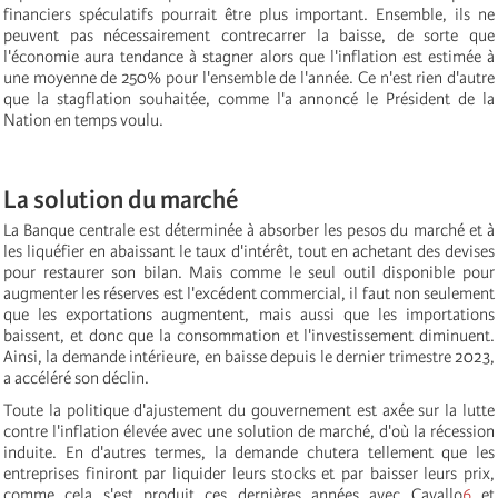
financiers spéculatifs pourrait être plus important. Ensemble, ils ne
peuvent pas nécessairement contrecarrer la baisse, de sorte que
l'économie aura tendance à stagner alors que l'inflation est estimée à
une moyenne de 250% pour l'ensemble de l'année. Ce n'est rien d'autre
que la stagflation souhaitée, comme l'a annoncé le Président de la
Nation en temps voulu.
La solution du marché
La Banque centrale est déterminée à absorber les pesos du marché et à
les liquéfier en abaissant le taux d'intérêt, tout en achetant des devises
pour restaurer son bilan. Mais comme le seul outil disponible pour
augmenter les réserves est l'excédent commercial, il faut non seulement
que les exportations augmentent, mais aussi que les importations
baissent, et donc que la consommation et l'investissement diminuent.
Ainsi, la demande intérieure, en baisse depuis le dernier trimestre 2023,
a accéléré son déclin.
Toute la politique d'ajustement du gouvernement est axée sur la lutte
contre l'inflation élevée avec une solution de marché, d'où la récession
induite. En d'autres termes, la demande chutera tellement que les
entreprises finiront par liquider leurs stocks et par baisser leurs prix,
comme cela s'est produit ces dernières années avec Cavallo
6
et