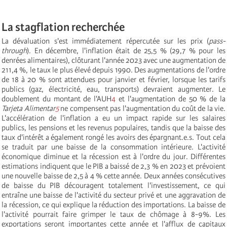
La stagflation recherchée
La dévaluation s'est immédiatement répercutée sur les prix (
pass-
through
). En décembre, l'inflation était de 25,5 % (29,7 % pour les
denrées alimentaires), clôturant l'année 2023 avec une augmentation de
211,4 %, le taux le plus élevé depuis 1990. Des augmentations de l'ordre
de 18 à 20 % sont attendues pour janvier et février, lorsque les tarifs
publics (gaz, électricité, eau, transports) devraient augmenter. Le
doublement du montant de l'AUH
4
et l'augmentation de 50 % de la
Tarjeta Alimentar
5
ne compensent pas l'augmentation du coût de la vie.
L'accélération de l'inflation a eu un impact rapide sur les salaires
publics, les pensions et les revenus populaires, tandis que la baisse des
taux d'intérêt a également rongé les avoirs des épargnant.e.s. Tout cela
se traduit par une baisse de la consommation intérieure. L'activité
économique diminue et la récession est à l'ordre du jour. Différentes
estimations indiquent que le PIB a baissé de 2,3 % en 2023 et prévoient
une nouvelle baisse de 2,5 à 4 % cette année. Deux années consécutives
de baisse du PIB découragent totalement l'investissement, ce qui
entraîne une baisse de l'activité du secteur privé et une aggravation de
la récession, ce qui explique la réduction des importations. La baisse de
l'activité pourrait faire grimper le taux de chômage à 8-9%. Les
exportations seront importantes cette année et l'afflux de capitaux