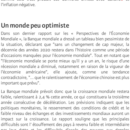
l'inflation négative.
Un monde peu optimiste
Dans son dernier rapport sur les « Perspectives de l'Économie
Mondiale », la Banque mondiale a dressé un tableau bien pessimiste de
la situation, déclarant que "sans un changement de cap majeur, la
décennie des années 2020 restera dans l'histoire comme une période
d'occasions manquées pour l'économie mondiale". Tout en notant que
"l'économie mondiale se porte mieux qu'il y a un an, le risque d'une
récession mondiale a diminué, notamment en raison de la vigueur de
l'économie américaine", elle ajoute, comme une tendance
contradictoire, "... que le ralentissement de l'économie chinoise est plus
important que prévu".
La Banque mondiale prévoit donc que la croissance mondiale restera
faible, ralentissant à 2,4 % cette année, ce qui constituera la troisième
année consécutive de décélération. Les prévisions indiquent que les
politiques monétaires, le resserrement des conditions de crédit et le
faible niveau des échanges et des investissements mondiaux auront un
impact sur la croissance. Le rapport souligne que les principales
difficultés sont l’ étouffement des pays à revenu faible et intermédiaire
par leur dette et les difficultés d'accès des pauvres aux denrées