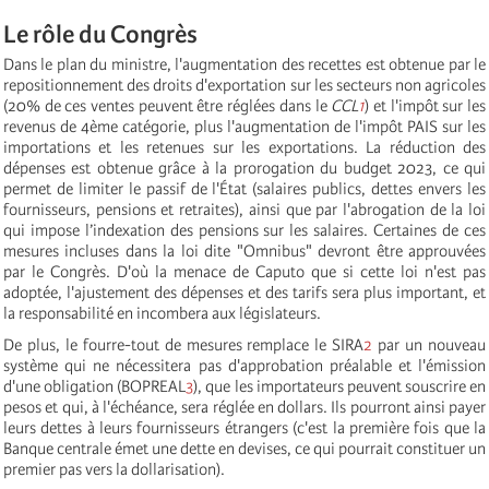
Le rôle du Congrès
Dans le plan du ministre, l'augmentation des recettes est obtenue par le
repositionnement des droits d'exportation sur les secteurs non agricoles
(20% de ces ventes peuvent être réglées dans le
CCL
1
) et l'impôt sur les
revenus de 4ème catégorie, plus l'augmentation de l'impôt PAIS sur les
importations et les retenues sur les exportations. La réduction des
dépenses est obtenue grâce à la prorogation du budget 2023, ce qui
permet de limiter le passif de l'État (salaires publics, dettes envers les
fournisseurs, pensions et retraites), ainsi que par l'abrogation de la loi
qui impose l’indexation des pensions sur les salaires. Certaines de ces
mesures incluses dans la loi dite "Omnibus" devront être approuvées
par le Congrès. D'où la menace de Caputo que si cette loi n'est pas
adoptée, l'ajustement des dépenses et des tarifs sera plus important, et
la responsabilité en incombera aux législateurs.
De plus, le fourre-tout de mesures remplace le SIRA
2
par un nouveau
système qui ne nécessitera pas d'approbation préalable et l'émission
d'une obligation (BOPREAL
3
), que les importateurs peuvent souscrire en
pesos et qui, à l'échéance, sera réglée en dollars. Ils pourront ainsi payer
leurs dettes à leurs fournisseurs étrangers (c'est la première fois que la
Banque centrale émet une dette en devises, ce qui pourrait constituer un
premier pas vers la dollarisation).