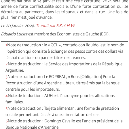
Congrès national le 24 janvier réaffirme cette certitude. 2024 sera une
année de forte conflictualité sociale. D'une forte contestation qui se
déroulera au parlement, dans les tribunaux et dans la rue. Une fois de
plus, rien n’est joué d’avance.
Le 20 janvier 2024.
Traduit par F.B et H.W
.
Eduardo Lucita
est membre des Économistes de Gauche (EDI).
1
Note de traduction : le « CCL », contado con liquido, est le nom de
l’opération qui consiste à échanger des pesos contre des dollars via
l’achat d’actions ou par des titres de créances.
2
Note de traduction : le Service des Importations de la République
Argentine.
3
Note de traduction : Le BOPREAL, « Bons [Obligation] Pour la
Reconstruction d’une Argentine Libre », titres émis par la banque
centrale pour les importateurs.
4
Note de traduction : AUH est l’acronyme pour les allocations
familiales.
5
Note de traduction : Tarjeta alimentar : une forme de prestation
sociale permettant l’accès à une alimentation de base.
6
Note de traduction : Domingo Cavallo est l’ancien président de la
Banque Nationale d’Argentine.