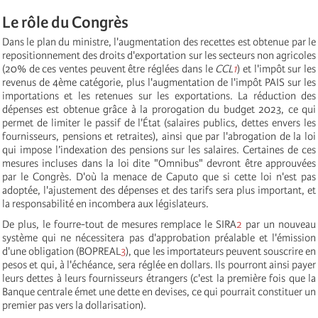
Le rôle du Congrès
Dans le plan du ministre, l'augmentation des recettes est obtenue par le
repositionnement des droits d'exportation sur les secteurs non agricoles
(20% de ces ventes peuvent être réglées dans le
CCL
1
) et l'impôt sur les
revenus de 4ème catégorie, plus l'augmentation de l'impôt PAIS sur les
importations et les retenues sur les exportations. La réduction des
dépenses est obtenue grâce à la prorogation du budget 2023, ce qui
permet de limiter le passif de l'État (salaires publics, dettes envers les
fournisseurs, pensions et retraites), ainsi que par l'abrogation de la loi
qui impose l’indexation des pensions sur les salaires. Certaines de ces
mesures incluses dans la loi dite "Omnibus" devront être approuvées
par le Congrès. D'où la menace de Caputo que si cette loi n'est pas
adoptée, l'ajustement des dépenses et des tarifs sera plus important, et
la responsabilité en incombera aux législateurs.
De plus, le fourre-tout de mesures remplace le SIRA
2
par un nouveau
système qui ne nécessitera pas d'approbation préalable et l'émission
d'une obligation (BOPREAL
3
), que les importateurs peuvent souscrire en
pesos et qui, à l'échéance, sera réglée en dollars. Ils pourront ainsi payer
leurs dettes à leurs fournisseurs étrangers (c'est la première fois que la
Banque centrale émet une dette en devises, ce qui pourrait constituer un
premier pas vers la dollarisation).