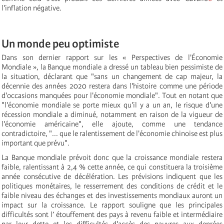
l'inflation négative.
Un monde peu optimiste
Dans son dernier rapport sur les « Perspectives de l'Économie
Mondiale », la Banque mondiale a dressé un tableau bien pessimiste de
la situation, déclarant que "sans un changement de cap majeur, la
décennie des années 2020 restera dans l'histoire comme une période
d'occasions manquées pour l'économie mondiale". Tout en notant que
"l'économie mondiale se porte mieux qu'il y a un an, le risque d'une
récession mondiale a diminué, notamment en raison de la vigueur de
l'économie américaine", elle ajoute, comme une tendance
contradictoire, "... que le ralentissement de l'économie chinoise est plus
important que prévu".
La Banque mondiale prévoit donc que la croissance mondiale restera
faible, ralentissant à 2,4 % cette année, ce qui constituera la troisième
année consécutive de décélération. Les prévisions indiquent que les
politiques monétaires, le resserrement des conditions de crédit et le
faible niveau des échanges et des investissements mondiaux auront un
impact sur la croissance. Le rapport souligne que les principales
difficultés sont l’ étouffement des pays à revenu faible et intermédiaire
par leur dette et les difficultés d'accès des pauvres aux denrées