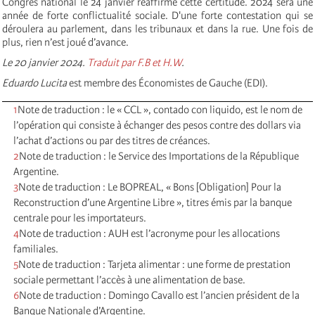
Congrès national le 24 janvier réaffirme cette certitude. 2024 sera une
année de forte conflictualité sociale. D'une forte contestation qui se
déroulera au parlement, dans les tribunaux et dans la rue. Une fois de
plus, rien n’est joué d’avance.
Le 20 janvier 2024.
Traduit par F.B et H.W
.
Eduardo Lucita
est membre des Économistes de Gauche (EDI).
1
Note de traduction : le « CCL », contado con liquido, est le nom de
l’opération qui consiste à échanger des pesos contre des dollars via
l’achat d’actions ou par des titres de créances.
2
Note de traduction : le Service des Importations de la République
Argentine.
3
Note de traduction : Le BOPREAL, « Bons [Obligation] Pour la
Reconstruction d’une Argentine Libre », titres émis par la banque
centrale pour les importateurs.
4
Note de traduction : AUH est l’acronyme pour les allocations
familiales.
5
Note de traduction : Tarjeta alimentar : une forme de prestation
sociale permettant l’accès à une alimentation de base.
6
Note de traduction : Domingo Cavallo est l’ancien président de la
Banque Nationale d’Argentine.