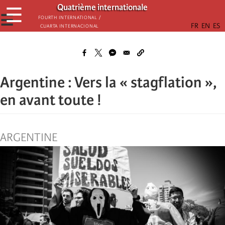
Skip
Quatrième internationale
☰
to
☰
Fourth International /
Cuarta Internacional
main
content
Argentine : Vers la « stagflation »,
en avant toute !
ARGENTINE