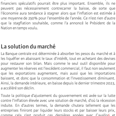
financiers spéculatifs pourrait être plus important. Ensemble, ils ne
peuvent pas nécessairement contrecarrer la baisse, de sorte que
l'économie aura tendance à stagner alors que l'inflation est estimée à
une moyenne de 250% pour l'ensemble de l'année. Ce n'est rien d'autre
que la stagflation souhaitée, comme l'a annoncé le Président de la
Nation en temps voulu.
La solution du marché
La Banque centrale est déterminée à absorber les pesos du marché et à
les liquéfier en abaissant le taux d'intérêt, tout en achetant des devises
pour restaurer son bilan. Mais comme le seul outil disponible pour
augmenter les réserves est l'excédent commercial, il faut non seulement
que les exportations augmentent, mais aussi que les importations
baissent, et donc que la consommation et l'investissement diminuent.
Ainsi, la demande intérieure, en baisse depuis le dernier trimestre 2023,
a accéléré son déclin.
Toute la politique d'ajustement du gouvernement est axée sur la lutte
contre l'inflation élevée avec une solution de marché, d'où la récession
induite. En d'autres termes, la demande chutera tellement que les
entreprises finiront par liquider leurs stocks et par baisser leurs prix,
comme cela s'est produit ces dernières années avec Cavallo
6
et