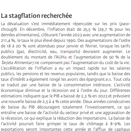
La stagflation recherchée
La dévaluation s'est immédiatement répercutée sur les prix (
pass-
through
). En décembre, l'inflation était de 25,5 % (29,7 % pour les
denrées alimentaires), clôturant l'année 2023 avec une augmentation de
211,4 %, le taux le plus élevé depuis 1990. Des augmentations de l'ordre
de 18 à 20 % sont attendues pour janvier et février, lorsque les tarifs
publics (gaz, électricité, eau, transports) devraient augmenter. Le
doublement du montant de l'AUH
4
et l'augmentation de 50 % de la
Tarjeta Alimentar
5
ne compensent pas l'augmentation du coût de la vie.
L'accélération de l'inflation a eu un impact rapide sur les salaires
publics, les pensions et les revenus populaires, tandis que la baisse des
taux d'intérêt a également rongé les avoirs des épargnant.e.s. Tout cela
se traduit par une baisse de la consommation intérieure. L'activité
économique diminue et la récession est à l'ordre du jour. Différentes
estimations indiquent que le PIB a baissé de 2,3 % en 2023 et prévoient
une nouvelle baisse de 2,5 à 4 % cette année. Deux années consécutives
de baisse du PIB découragent totalement l'investissement, ce qui
entraîne une baisse de l'activité du secteur privé et une aggravation de
la récession, ce qui explique la réduction des importations. La baisse de
l'activité pourrait faire grimper le taux de chômage à 8-9%. Les
exportations seront importantes cette année et l'afflux de capitaux