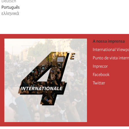
Deutsch
Português
ελληνικά
A nossa imprensa
International Viewp
Punto de vista inter
Inprecor
Facebook
Twitter