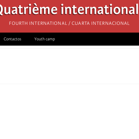
uatrième internationa
Fourth International / Cuarta Internacional
Contactos
Youth camp