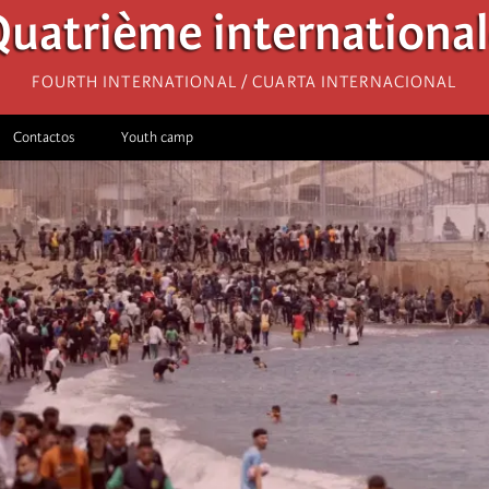
uatrième internationa
Fourth International / Cuarta Internacional
Contactos
Youth camp