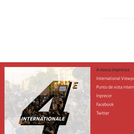
Paginação
A nossa imprensa
International Viewp
Punto de vista inter
Inprecor
Facebook
Twitter