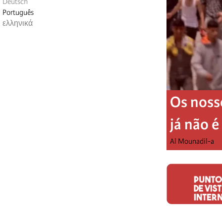
Deutsch
Português
ελληνικά
Os noss
já não 
Al Mounadil-a