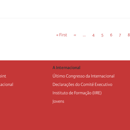
Primeira
« First
Página
‹‹
…
Página
4
Página
5
Página
6
Págin
7
P
8
página
anterior
A Internacional
oint
Último Congresso da Internacional
nacional
Declarações do Comité Executivo
Instituto de Formação (IIRE)
Jovens