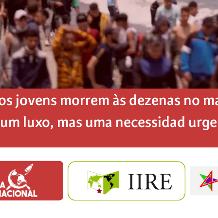
os jovens morrem às dezenas no mar
é um luxo, mas uma necessidad urg