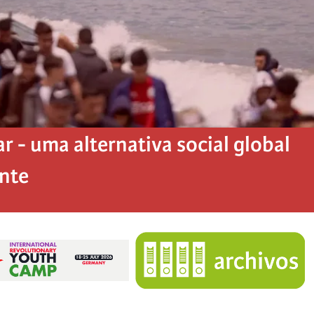
 - uma alternativa social global
ente