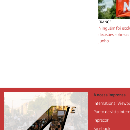
FRANCE
Ninguém foi excl
decisões sobre as
junho
Paginação
A nossa imprensa
International Viewp
Punto de vista inter
Inprecor
Facebook