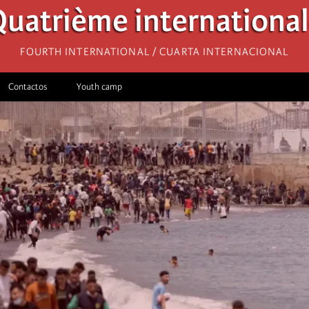
uatrième internationa
Fourth International / Cuarta Internacional
Contactos
Youth camp