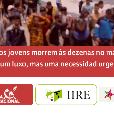
os jovens morrem às dezenas no mar
é um luxo, mas uma necessidad urg