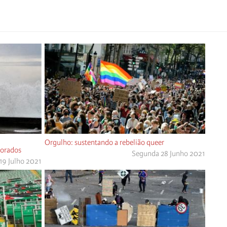
Orgulho: sustentando a rebelião queer
norados
Segunda 28 Junho 2021
19 Julho 2021