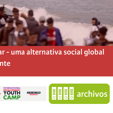
 - uma alternativa social global
ente