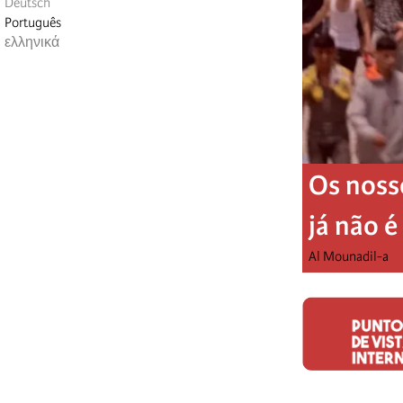
Deutsch
Português
ελληνικά
Os noss
já não 
Al Mounadil-a