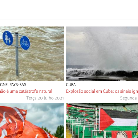
AGNE
,
PAYS-BAS
CUBA
não é uma catástrofe natural
Explosão social em Cuba: os sinais ig
Terça 20 Julho 2021
Segunda 