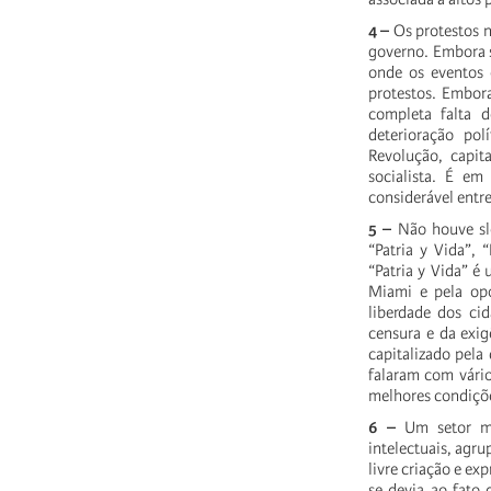
4 –
Os protestos n
governo. Embora s
onde os eventos 
protestos. Embor
completa falta d
deterioração pol
Revolução, capi
socialista. É em
considerável entre
5 –
Não houve sl
“Patria y Vida”, 
“Patria y Vida” é
Miami e pela opo
liberdade dos ci
censura e da exig
capitalizado pela
falaram com vário
melhores condições
6 –
Um setor mi
intelectuais, agru
livre criação e ex
se devia ao fato 