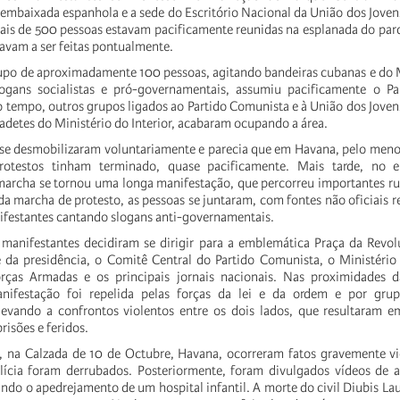
a embaixada espanhola e a sede do Escritório Nacional da União dos Jove
is de 500 pessoas estavam pacificamente reunidas na esplanada do par
uavam a ser feitas pontualmente.
rupo de aproximadamente 100 pessoas, agitando bandeiras cubanas e do
ogans socialistas e pró-governamentais, assumiu pacificamente o 
empo, outros grupos ligados ao Partido Comunista e à União dos Joven
detes do Ministério do Interior, acabaram ocupando a área.
se desmobilizaram voluntariamente e parecia que em Havana, pelo meno
rotestos tinham terminado, quase pacificamente. Mais tarde, no e
archa se tornou uma longa manifestação, que percorreu importantes ru
a marcha de protesto, as pessoas se juntaram, com fontes não oficiais r
festantes cantando slogans anti-governamentais.
s manifestantes decidiram se dirigir para a emblemática Praça da Revo
da presidência, o Comitê Central do Partido Comunista, o Ministério 
orças Armadas e os principais jornais nacionais. Nas proximidades d
nifestação foi repelida pelas forças da lei e da ordem e por grup
levando a confrontos violentos entre os dois lados, que resultaram
isões e feridos.
na Calzada de 10 de Octubre, Havana, ocorreram fatos gravemente vi
lícia foram derrubados. Posteriormente, foram divulgados vídeos de a
indo o apedrejamento de um hospital infantil. A morte do civil Diubis La