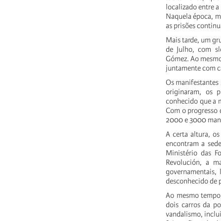
localizado entre 
Naquela época, ma
as prisões contin
Mais tarde, um g
de Julho, com sl
Gómez. Ao mesmo t
juntamente com ca
Os manifestantes 
originaram, os p
conhecido que a m
Com o progresso d
2000 e 3000 mani
A certa altura, o
encontram a sede 
Ministério das F
Revolución, a ma
governamentais, 
desconhecido de pr
Ao mesmo tempo, 
dois carros da po
vandalismo, inclu