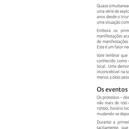
Quase simultanea
uma série de expl
anos desde o triu
uma situação com
Embora os prime
manifestações aca
de manifestações 
Este é um fator n
Vale lembrar que
conhecido como o
local. Uma demon
inconcebível na 
menos 3.000 pesso
Os eventos
Os protestos – de
não mais de 100 
15h00, horário lo
mudando-se depois 
Durante a primei
tacitamente, qu