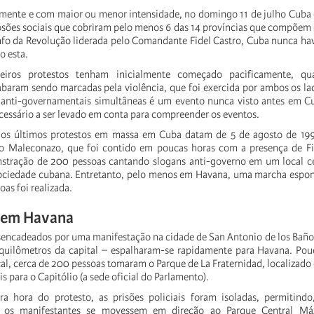
mente e com maior ou menor intensidade, no domingo 11 de julho Cuba
osões sociais que cobriram pelo menos 6 das 14 províncias que compõem 
nfo da Revolução liderada pelo Comandante Fidel Castro, Cuba nunca ha
o esta.
iros protestos tenham inicialmente começado pacificamente, qu
baram sendo marcadas pela violência, que foi exercida por ambos os lad
anti-governamentais simultâneas é um evento nunca visto antes em Cub
ecessário a ser levado em conta para compreender os eventos.
 os últimos protestos em massa em Cuba datam de 5 de agosto de 199
 Maleconazo, que foi contido em poucas horas com a presença de Fi
stração de 200 pessoas cantando slogans anti-governo em um local ce
sociedade cubana. Entretanto, pelo menos em Havana, uma marcha espon
as foi realizada.
 em Havana
sencadeados por uma manifestação na cidade de San Antonio de los Baños
quilômetros da capital – espalharam-se rapidamente para Havana. Pou
cal, cerca de 200 pessoas tomaram o Parque de La Fraternidad, localizado
para o Capitólio (a sede oficial do Parlamento).
ra hora do protesto, as prisões policiais foram isoladas, permitind
e os manifestantes se movessem em direção ao Parque Central M