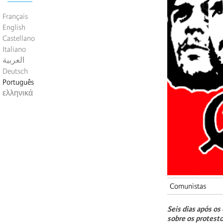
Français
English
Castellano
Italiano
العربية
Deutsch
Português
ελληνικά
Comunistas
Seis dias após os
sobre os protesto