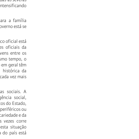
intensificando
ara a família
overno está se
o oficial está
s oficiais da
vens entre os
esmo tempo, o
o em geral têm
 histórica da
 cada vez mais
s sociais. A
ência social,
cos do Estado,
periféricos ou
cariedade e da
s vezes corre
esta situação
 do país está