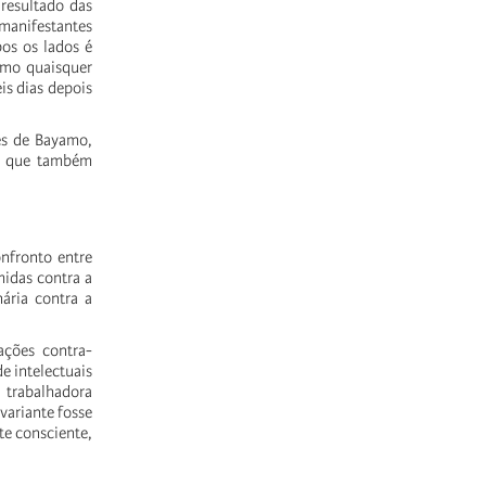
resultado das
 manifestantes
os os lados é
omo quaisquer
is dias depois
es de Bayamo,
e, que também
nfronto entre
midas contra a
ária contra a
ações contra-
e intelectuais
e trabalhadora
variante fosse
te consciente,