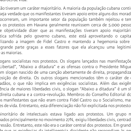
ão tiveram um caráter majoritário. A maioria da população cubana conti
eja verdade que os manifestantes tiveram apoio entre alguns dos morad
ocorreram, um importante setor da população também rejeitou e tem
a os protestos em Havana geralmente reunissem cerca de 5.000 pesso
e objetividade dizer que as manifestações tiveram apoio majoritár
ítica sofrida pelo governo cubano, este está aproveitando o capita
talizando a imagem de Fidel Castro e mantendo a hegemonia sobre 
 grande parte graças a esses fatores que ela alcançou uma legitimi
 as maiorias.
ogans socialistas nos protestos. Os slogans lançados nas manifestaçõe
“Libertad”, “Abaixo a ditadura” e as ofensas contra o Presidente Migu
 um slogan nascido de uma canção abertamente de direita, propagandiza
sição de direita. Os outros slogans mencionados têm o caráter de 
dadãos, o que não implica em exigências socialistas. Além das exigên
ência de maiores liberdades civis, o slogan “Abaixo a ditadura” é um 
 direita cubana e a contra-revolução. Membros do Conselho Editorial 
s manifestantes que não eram contra Fidel Castro ou o Socialismo, ma
 de vida. Entretanto, esta diferenciação não foi explicitada nos protesto
noritário de intelectuais estava ligado aos protestos. Um grupo m
pados principalmente no movimento 27N, exigiu liberdades civis, centrada
pressão. Entretanto, este não era o caráter central dos protestos. Em gran
de que as exigências da intelligentsia dissidente não respondiam às n