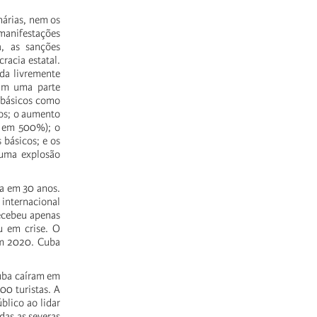
nárias, nem os
 manifestações
a, as sanções
racia estatal.
eda livremente
lam uma parte
s básicos como
cos; o aumento
s em 500%); o
 básicos; e os
 uma explosão
a em 30 anos.
 internacional
ecebeu apenas
u em crise. O
 em 2020. Cuba
Cuba caíram em
0 turistas. A
blico ao lidar
das as severas