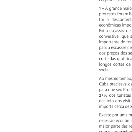
1 –
A grande maior
protestos foram l
foi o descontent
econômicas impost
Foi a escassez de
conversível que
importante do for
pão; a escassez d
dos preços dos s
corte das gratifi
longos cortes de
social.
Ao mesmo tempo, 
Cuba precisava da
para que seu Pro
23% dos turistas
declínio dos visi
importa cerca de 
Exceto por uma mo
recessão econômic
maior parte das r
com o coronavírus