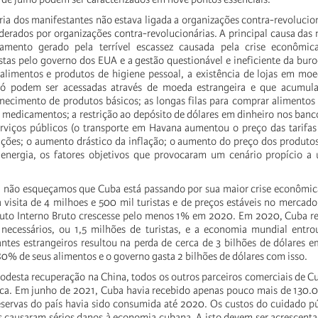
ia dos manifestantes não estava ligada a organizações contra-revolucio
iderados por organizações contra-revolucionárias. A principal causa das
amento gerado pela terrível escassez causada pela crise econômic
as pelo governo dos EUA e a gestão questionável e ineficiente da buroc
 alimentos e produtos de higiene pessoal, a existência de lojas em mo
 só podem ser acessadas através de moeda estrangeira e que acumu
necimento de produtos básicos; as longas filas para comprar alimento
e medicamentos; a restrição ao depósito de dólares em dinheiro nos ban
erviços públicos (o transporte em Havana aumentou o preço das tarifa
cações; o aumento drástico da inflação; o aumento do preço dos produtos
 energia, os fatores objetivos que provocaram um cenário propício a
não esqueçamos que Cuba está passando por sua maior crise econômic
 visita de 4 milhoes e 500 mil turistas e de preços estáveis no mercado
duto Interno Bruto crescesse pelo menos 1% em 2020. Em 2020, Cuba r
 necessários, ou 1,5 milhões de turistas, e a economia mundial entro
tantes estrangeiros resultou na perda de cerca de 3 bilhões de dólares
80% de seus alimentos e o governo gasta 2 bilhões de dólares com isso.
desta recuperação na China, todos os outros parceiros comerciais de 
a. Em junho de 2021, Cuba havia recebido apenas pouco mais de 130.00
eservas do país havia sido consumida até 2020. Os custos do cuidado pú
 causaram sérios danos à economia cubana. A isto devem ser acrescenta