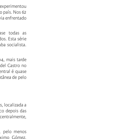
 experimentou
o país. Nos 62
via enfrentado
ase todas as
os. Esta série
a socialista.
4, mais tarde
del Castro no
ntral é quase
tânea de pelo
, localizada a
co depois das
 centralmente,
o, pelo menos
áximo Gómez,