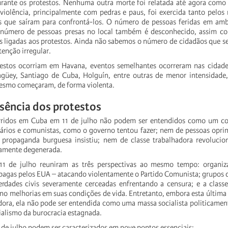
rante os protestos. Nenhuma outra morte foi relatada até agora como 
violência, principalmente com pedras e paus, foi exercida tanto pelos
is que saíram para confrontá-los. O número de pessoas feridas em amb
número de pessoas presas no local também é desconhecido, assim c
es ligadas aos protestos. Ainda não sabemos o número de cidadãos que se
tenção irregular.
estos ocorriam em Havana, eventos semelhantes ocorreram nas cidad
güey, Santiago de Cuba, Holguín, entre outras de menor intensidad
esmo começaram, de forma violenta.
sência dos protestos
rridos em Cuba em 11 de julho não podem ser entendidos como um co
ários e comunistas, como o governo tentou fazer; nem de pessoas opri
 propaganda burguesa insistiu; nem de classe trabalhadora revolucion
camente degenerada.
11 de julho reuniram as três perspectivas ao mesmo tempo: organiz
 pagas pelos EUA – atacando violentamente o Partido Comunista; grupos d
erdades civis severamente cerceadas enfrentando a censura; e a class
no melhorias em suas condições de vida. Entretanto, embora esta última 
ora, ela não pode ser entendida como uma massa socialista politicamen
ialismo da burocracia estagnada.
1 de julho podem ser caracterizados em nove pontos essenciais: