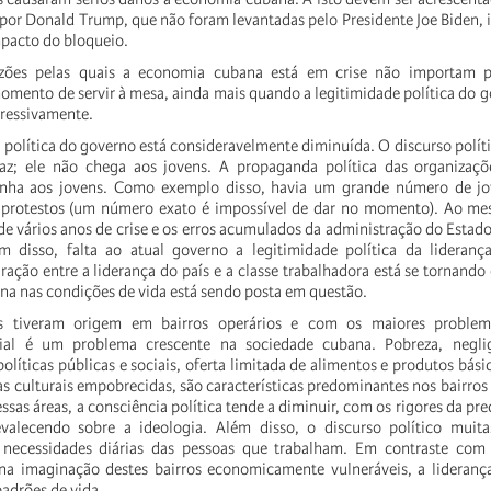
por Donald Trump, que não foram levantadas pelo Presidente Joe Biden, 
pacto do bloqueio.
azões pelas quais a economia cubana está em crise não importam p
omento de servir à mesa, ainda mais quando a legitimidade política do g
ressivamente.
 política do governo está consideravelmente diminuída. O discurso polític
caz; ele não chega aos jovens. A propaganda política das organizaçõe
anha aos jovens. Como exemplo disso, havia um grande número de jo
s protestos (um número exato é impossível de dar no momento). Ao m
 de vários anos de crise e os erros acumulados da administração do Estad
 disso, falta ao atual governo a legitimidade política da liderança
ração entre a liderança do país e a classe trabalhadora está se tornando
una nas condições de vida está sendo posta em questão.
s tiveram origem em bairros operários e com os maiores problema
ial é um problema crescente na sociedade cubana. Pobreza, neglig
olíticas públicas e sociais, oferta limitada de alimentos e produtos bási
s culturais empobrecidas, são características predominantes nos bairros 
ssas áreas, a consciência política tende a diminuir, com os rigores da pre
evalecendo sobre a ideologia. Além disso, o discurso político muita
 necessidades diárias das pessoas que trabalham. Em contraste com 
na imaginação destes bairros economicamente vulneráveis, a liderança
padrões de vida.