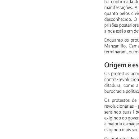
foi confirmada du
manifestações. A 
quanto pelos civ
desconhecido. O 
prisões posterior
ainda estão em de
Enquanto os prot
Manzanillo, Cama
terminaram, ou m
Origem e es
Os protestos oco
contra-revolucion
ditadura, como a
burocracia politi
Os protestos de 
revolucionárias –
sentindo suas lib
exigindo do gover
a maioria esmagad
exigindo mais soc
Os protestos de 1