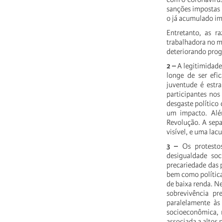
sanções impostas 
o já acumulado im
Entretanto, as r
trabalhadora no m
deteriorando prog
2 –
A legitimidade
longe de ser efi
juventude é estr
participantes no
desgaste político
um impacto. Além
Revolução. A sepa
visível, e uma lac
3 –
Os protesto
desigualdade soc
precariedade das p
bem como política
de baixa renda. Ne
sobrevivência pr
paralelamente às
socioeconômica, 
associada a altos 