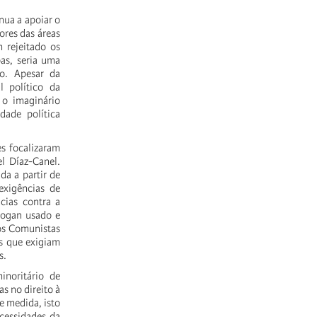
nua a apoiar o
ores das áreas
 rejeitado os
as, seria uma
io. Apesar da
l político da
o imaginário
dade política
s focalizaram
el Díaz-Canel.
da a partir de
exigências de
cias contra a
slogan usado e
dos Comunistas
s que exigiam
s.
inoritário de
s no direito à
de medida, isto
ecessidades da