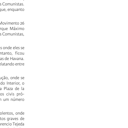
ns Comunistas.
que, enquanto
 Movimento 26
Parque Máximo
s Comunistas,
s onde eles se
ntanto, ficou
as de Havana.
elatando entre
lução, onde se
do Interior, o
a Plaza de la
os civis pró-
 em um número
olentos, onde
tos graves de
urencio Tejeda