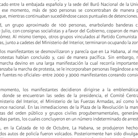
ado entre la embajada española y la sede del Buró Nacional de la Uni
a ese momento, más de 500 personas se concentraban de manera pa
que, mientras continuaban sucediéndose casos puntuales de detenciones
ad, un grupo aproximado de 100 personas, enarbolando banderas c
Julio, con consignas socialistas y a favor del Gobierno, coparon de mane
mez. Al mismo tiempo, otros grupos vinculados al Partido Comunista 
, junto a cadetes del Ministerio del Interior, terminaron ocupando la zo
los manifestantes se desmovilizaron y parecía que en La Habana, al m
protestas habían concluido y, casi de manera pacífica. Sin embargo, 
archa devino en una larga manifestación la cual recorría importantes
nzaba la marcha de protesta, se le incorporaban personas llegándose a r
r fuentes no oficiales- entre 2000 y 3000 manifestantes coreando consi
momento, los manifestantes decidieron dirigirse a la emblemática
r donde se encuentran las sedes de la presidencia, el Comité Centra
isterio del Interior, el Ministerio de las Fuerzas Armadas, así como l
ance nacional. En las inmediaciones de la Plaza de la Revolución la man
rzas del orden público y grupos civiles progubernamentales, generá
mbas partes, los cuales concluyeron en un número indeterminado de arrest
, en la Calzada de 10 de Octubre, La Habana, se produjeron hecho
dos autos de policía fueron volcados. Posteriormente han sido divulg