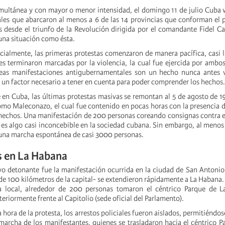
multánea y con mayor o menor intensidad, el domingo 11 de julio Cuba v
iales que abarcaron al menos a 6 de las 14 provincias que conforman el p
s desde el triunfo de la Revolución dirigida por el comandante Fidel C
una situación como ésta.
icialmente, las primeras protestas comenzaron de manera pacífica, casi l
es terminaron marcadas por la violencia, la cual fue ejercida por ambo
neas manifestaciones antigubernamentales son un hecho nunca antes 
í un factor necesario a tener en cuenta para poder comprender los hechos
 en Cuba, las últimas protestas masivas se remontan al 5 de agosto de 
mo Maleconazo, el cual fue contenido en pocas horas con la presencia d
s hechos. Una manifestación de 200 personas coreando consignas contra 
, es algo casi inconcebible en la sociedad cubana. Sin embargo, al meno
r una marcha espontánea de casi 3000 personas.
s en La Habana
yo detonante fue la manifestación ocurrida en la ciudad de San Antonio
de 100 kilómetros de la capital- se extendieron rápidamente a La Habana
a local, alrededor de 200 personas tomaron el céntrico Parque de La
eriormente frente al Capitolio (sede oficial del Parlamento).
 hora de la protesta, los arrestos policiales fueron aislados, permitiéndo
 marcha de los manifestantes, quienes se trasladaron hacia el céntrico