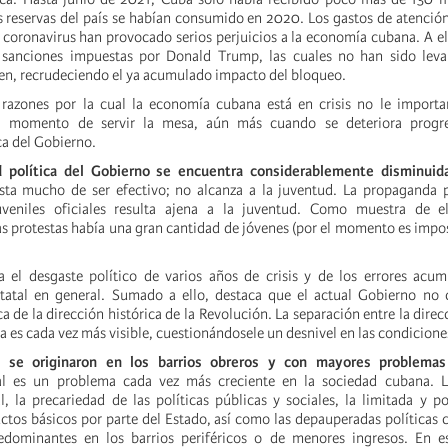
s reservas del país se habían consumido en 2020. Los gastos de atención
 coronavirus han provocado serios perjuicios a la economía cubana. A el
 sanciones impuestas por Donald Trump, las cuales no han sido leva
den, recrudeciendo el ya acumulado impacto del bloqueo.
razones por la cual la economía cubana está en crisis no le importan
el momento de servir la mesa, aún más cuando se deteriora progre
ca del Gobierno.
d política del Gobierno se encuentra considerablemente disminuid
dista mucho de ser efectivo; no alcanza a la juventud. La propaganda p
uveniles oficiales resulta ajena a la juventud. Como muestra de el
as protestas había una gran cantidad de jóvenes (por el momento es impos
 el desgaste político de varios años de crisis y de los errores acum
statal en general. Sumado a ello, destaca que el actual Gobierno no 
ca de la dirección histórica de la Revolución. La separación entre la direc
ra es cada vez más visible, cuestionándosele un desnivel en las condicione
s se originaron en los barrios obreros y con mayores problemas 
al es un problema cada vez más creciente en la sociedad cubana. L
l, la precariedad de las políticas públicas y sociales, la limitada y p
ctos básicos por parte del Estado, así como las depauperadas políticas c
redominantes en los barrios periféricos o de menores ingresos. En es