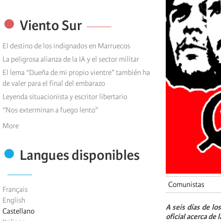
Viento Sur
El destino de los indignados en Marruecos
La peligrosa alianza de la IA y el sector militar
El lema “Dueña de mi propio vientre” también ha
de valer para el final del embarazo
Leyenda situacionista y escritor libertario
“Nos exterminan a fuego lento”
More
Langues disponibles
Comunistas
Français
English
A seis días de lo
Castellano
oficial acerca de 