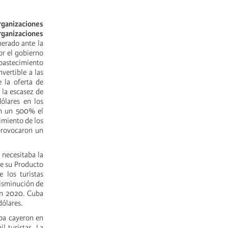
anizaciones
anizaciones
nerado ante la
or el gobierno
abastecimiento
vertible a las
 la oferta de
 la escasez de
ólares en los
en un 500% el
cimiento de los
 provocaron un
 necesitaba la
ue su Producto
 los turistas
disminución de
 en 2020. Cuba
dólares.
uba cayeron en
 turistas. La