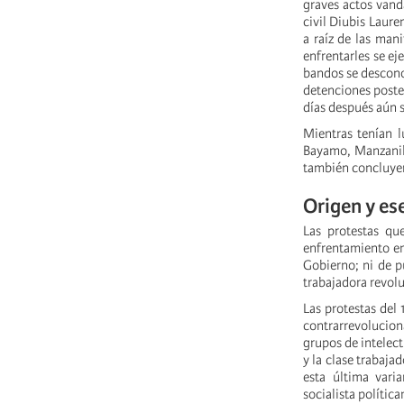
graves actos vand
civil Diubis Laur
a raíz de las man
enfrentarles se ej
bandos se descono
detenciones poste
días después aún 
Mientras tenían l
Bayamo, Manzanill
también concluyer
Origen y es
Las protestas q
enfrentamiento ent
Gobierno; ni de p
trabajadora revol
Las protestas del 
contrarrevolucio
grupos de intelect
y la clase trabaj
esta última var
socialista polític