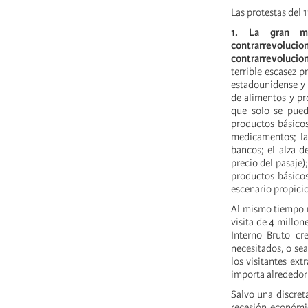
Las protestas del 
1. La gran ma
contrarrevolu
contrarrevolucion
terrible escasez 
estadounidense y l
de alimentos y pr
que solo se pued
productos básicos
medicamentos; la
bancos; el alza d
precio del pasaje)
productos básicos
escenario propicio
Al mismo tiempo n
visita de 4 millon
Interno Bruto c
necesitados, o sea
los visitantes ex
importa alrededor 
Salvo una discret
recesión económic