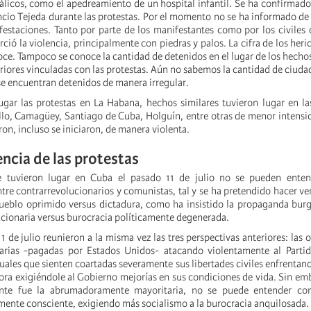
álicos, como el apedreamiento de un hospital infantil. Se ha confirmado
encio Tejeda durante las protestas. Por el momento no se ha informado de
ifestaciones. Tanto por parte de los manifestantes como por los civiles 
erció la violencia, principalmente con piedras y palos. La cifra de los he
ce. Tampoco se conoce la cantidad de detenidos en el lugar de los hechos
riores vinculadas con las protestas. Aún no sabemos la cantidad de ciuda
se encuentran detenidos de manera irregular.
ugar las protestas en La Habana, hechos similares tuvieron lugar en l
o, Camagüey, Santiago de Cuba, Holguín, entre otras de menor intensid
on, incluso se iniciaron, de manera violenta.
encia de las protestas
ue tuvieron lugar en Cuba el pasado 11 de julio no se pueden ent
re contrarrevolucionarios y comunistas, tal y se ha pretendido hacer ver
ueblo oprimido versus dictadura, como ha insistido la propaganda burg
ucionaria versus burocracia políticamente degenerada.
11 de julio reunieron a la misma vez las tres perspectivas anteriores: las
narias -pagadas por Estados Unidos- atacando violentamente al Parti
uales que sienten coartadas severamente sus libertades civiles enfrentand
adora exigiéndole al Gobierno mejorías en sus condiciones de vida. Sin e
iante fue la abrumadoramente mayoritaria, no se puede entender c
amente consciente, exigiendo más socialismo a la burocracia anquilosada.