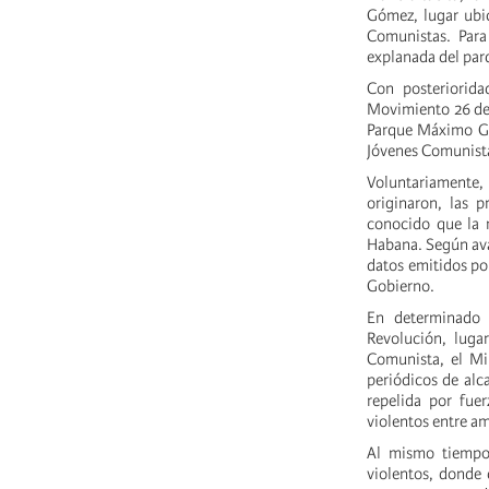
Gómez, lugar ubic
Comunistas. Par
explanada del par
Con posteriorid
Movimiento 26 de 
Parque Máximo Gó
Jóvenes Comunistas
Voluntariamente, 
originaron, las 
conocido que la m
Habana. Según ava
datos emitidos po
Gobierno.
En determinado 
Revolución, luga
Comunista, el Min
periódicos de alc
repelida por fue
violentos entre a
Al mismo tiempo
violentos, donde 