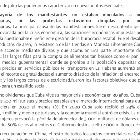
11 de julio las pudiéramos caracterizar en nueve puntos esenciales:
yoría de los manifestantes no estaban vinculados a org
cionarias, ni las protestas estuvieron dirigidas por org
arias.
La principal causa de las manifestaciones fue el descontento ge
provocada por la crisis económica, las sanciones económicas impuestas p
a cuestionable e ineficiente gestión de la burocracia estatal. Fue el des
oductos de aseo, la existencia de las tiendas en Moneda Libremente Con
e acceder mediante divisas y que acumulan una parte importante de
; las largas filas para la compra de alimentos tan básicos como el pan;
 medida gubernamental donde se prohibe a la población depositar d
e precios en servicios públicos (el transporte en La Habana aumentó 
; el recorte de gratuidades; el aumento drástico de la inflación; el encare
; y los largos cortes de electricidad,fueron los factores objetivos que
 para un estallido social.
o olvidemos que Cuba vive su mayor crisis económica en 30 años. Cuba
es 500 mil turistas y precios estables en el mercado internacional para q
reciera en 2020 al menos 1%. En 2020 Cuba solo recibió el 23% de
, 1 millón y medio de turistas, y la economía mundial entró en crisis. La 
tranjeros provocó la pérdida de alrededor de 3 000 millones de dólares
del 80% de los alimentos y el Gobierno destina a ello 2 000 millones de 
a recuperación en China, el resto de todos los socios comerciales de C
a. Hasta junio de 2021, Cuba sólo había recibido poco más de 130 mil