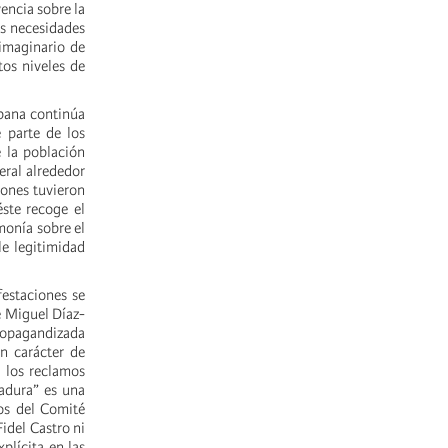
vencia sobre la
as necesidades
 imaginario de
tos niveles de
bana continúa
 parte de los
 la población
eral alrededor
iones tuvieron
éste recoge el
monía sobre el
le legitimidad
estaciones se
e Miguel Díaz-
propagandizada
n carácter de
e los reclamos
tadura” es una
os del Comité
idel Castro ni
plícita en las