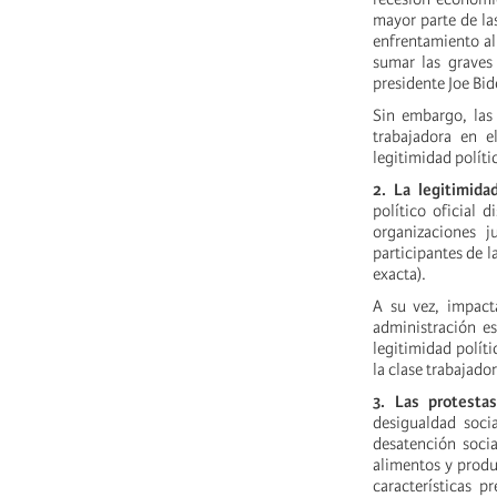
mayor parte de la
enfrentamiento al
sumar las graves
presidente Joe Bi
Sin embargo, las 
trabajadora en 
legitimidad políti
2. La legitimida
político oficial 
organizaciones j
participantes de l
exacta).
A su vez, impacta
administración e
legitimidad políti
la clase trabajado
3. Las protesta
desigualdad soci
desatención socia
alimentos y produ
características p