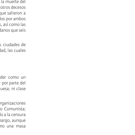
 la muerte del
 otros decesos
que salieron a
ridos por ambos
, así como las
danos que seis
as ciudades de
ad, las cuales
ender como un
 por parte del
uesa; ni clase
 organizaciones
do Comunista;
o a la censura
mbargo, aunque
omo una masa