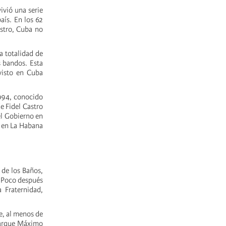
ivió una serie
aís. En los 62
astro, Cuba no
a totalidad de
s bandos. Esta
visto en Cuba
.
1994, conocido
e Fidel Castro
el Gobierno en
s en La Habana
 de los Baños,
. Poco después
 Fraternidad,
se, al menos de
 Parque Máximo