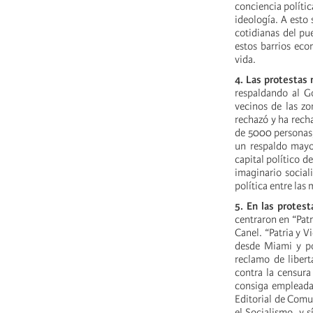
conciencia polític
ideología. A esto 
cotidianas del pu
estos barrios eco
vida.
4. Las protestas 
respaldando al Go
vecinos de las zo
rechazó y ha rech
de 5000 personas,
un respaldo mayor
capital político d
imaginario social
política entre las
5. En las protest
centraron en “Patr
Canel. “Patria y 
desde Miami y po
reclamo de libert
contra la censura
consiga empleada
Editorial de Comu
el Socialismo, y s