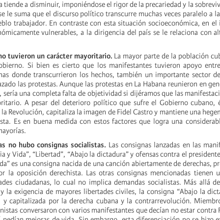
a tiende a disminuir, imponiéndose el rigor de la precariedad y la sobrevi
se le suma que el discurso político transcurre muchas veces paralelo a l
eblo trabajador. En contraste con esta situación socioeconómica, en el
nómicamente vulnerables, a la dirigencia del país se le relaciona con al
no tuvieron un carácter mayoritario.
La mayor parte de la población cu
bierno. Si bien es cierto que los manifestantes tuvieron apoyo entre
nas donde transcurrieron los hechos, también un importante sector de
azado las protestas. Aunque las protestas en La Habana reunieron en gen
 sería una completa falta de objetividad si dijéramos que las manifestac
itario. A pesar del deterioro político que sufre el Gobierno cubano, 
e la Revolución, capitaliza la imagen de Fidel Castro y mantiene una hege
ista. Es en buena medida con estos factores que logra una considerab
 mayorías.
as no hubo consignas socialistas.
Las consignas lanzadas en las manif
ia y Vida”, “Libertad”, “Abajo la dictadura” y ofensas contra el president
Vida” es una consigna nacida de una canción abiertamente de derechas, 
r la oposición derechista. Las otras consignas mencionadas tienen u
ades ciudadanas, lo cual no implica demandas socialistas. Más allá d
 y la exigencia de mayores libertades civiles, la consigna “Abajo la dic
 y capitalizada por la derecha cubana y la contrarrevolución. Miembr
nistas conversaron con varios manifestantes que decían no estar contra F
í pedían mejoras de vida. Sin embargo, esta diferenciación no se hizo ex