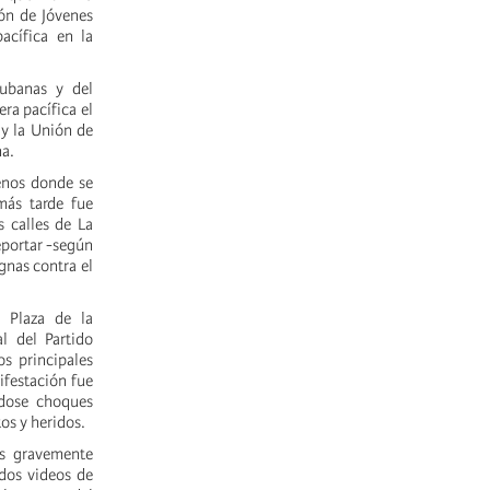
ón de Jóvenes
cífica en la
.
ubanas y del
ra pacífica el
y la Unión de
na.
enos donde se
más tarde fue
 calles de La
eportar -según
gnas contra el
 Plaza de la
l del Partido
os principales
ifestación fue
ndose choques
os y heridos.
s gravemente
ados videos de