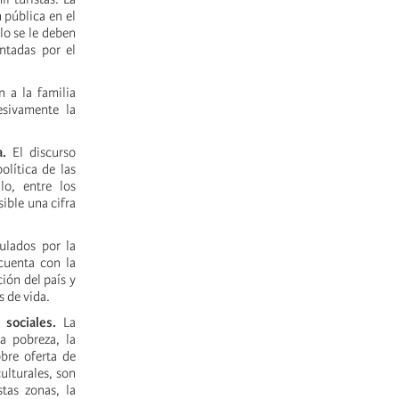
 pública en el
lo se le deben
ntadas por el
 a la familia
sivamente la
a.
El discurso
olítica de las
lo, entre los
ible una cifra
ulados por la
cuenta con la
ción del país y
s de vida.
sociales.
La
a pobreza, la
obre oferta de
ulturales, son
tas zonas, la