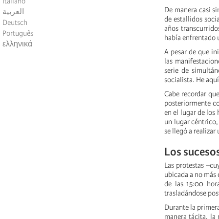
Italiano
De manera casi si
العربية
de estallidos soc
Deutsch
años transcurrido
Português
había enfrentado 
ελληνικά
A pesar de que in
las manifestacion
serie de simultá
socialista. He aqu
Cabe recordar que
posteriormente co
en el lugar de lo
un lugar céntrico
se llegó a realiza
Los suceso
Las protestas –cu
ubicada a no más 
de las 15:00 hor
trasladándose post
Durante la primera
manera tácita, la