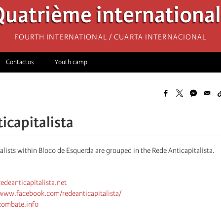
uatrième internationa
Fourth International / Cuarta Internacional
Contactos
Youth camp
icapitalista
alists within Bloco de Esquerda are grouped in the Rede Anticapitalista.
redeanticapitalista.net
/www.facebook.com/redeanticapitalista/
/combate.info