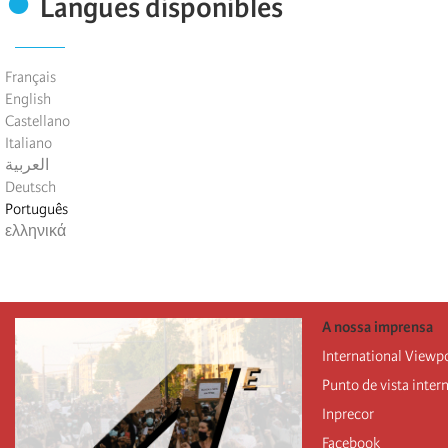
Langues disponibles
Français
English
Castellano
Italiano
العربية
Deutsch
Português
ελληνικά
A nossa imprensa
International Viewp
Punto de vista inter
Inprecor
Facebook