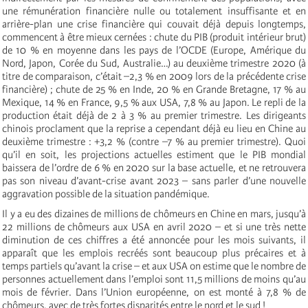
une rémunération financière nulle ou totalement insuffisante et en
arrière-plan une crise financière qui couvait déjà depuis longtemps,
commencent à être mieux cernées : chute du PIB (produit intérieur brut)
de 10 % en moyenne dans les pays de l’OCDE (Europe, Amérique du
Nord, Japon, Corée du Sud, Australie…) au deuxième trimestre 2020 (à
titre de comparaison, c’était –2,3 % en 2009 lors de la précédente crise
financière) ; chute de 25 % en Inde, 20 % en Grande Bretagne, 17 % au
Mexique, 14 % en France, 9,5 % aux USA, 7,8 % au Japon. Le repli de la
production était déjà de 2 à 3 % au premier trimestre. Les dirigeants
chinois proclament que la reprise a cependant déjà eu lieu en Chine au
deuxième trimestre : +3,2 % (contre –7 % au premier trimestre). Quoi
qu’il en soit, les projections actuelles estiment que le PIB mondial
baissera de l’ordre de 6 % en 2020 sur la base actuelle, et ne retrouvera
pas son niveau d’avant-crise avant 2023 – sans parler d’une nouvelle
aggravation possible de la situation pandémique.
Il y a eu des dizaines de millions de chômeurs en Chine en mars, jusqu’à
22 millions de chômeurs aux USA en avril 2020 – et si une très nette
diminution de ces chiffres a été annoncée pour les mois suivants, il
apparaît que les emplois recréés sont beaucoup plus précaires et à
temps partiels qu’avant la crise – et aux USA on estime que le nombre de
personnes actuellement dans l’emploi sont 11,5 millions de moins qu’au
mois de février. Dans l’Union européenne, on est monté à 7,8 % de
chômeurs, avec de très fortes disparités entre le nord et le sud !