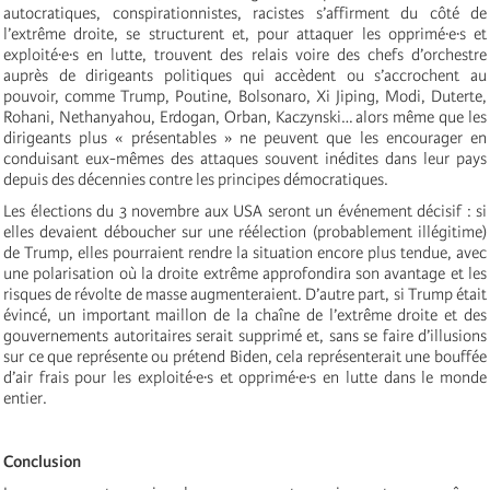
autocratiques, conspirationnistes, racistes s’affirment du côté de
l’extrême droite, se structurent et, pour attaquer les opprimé∙e∙s et
exploité∙e∙s en lutte, trouvent des relais voire des chefs d’orchestre
auprès de dirigeants politiques qui accèdent ou s’accrochent au
pouvoir, comme Trump, Poutine, Bolsonaro, Xi Jiping, Modi, Duterte,
Rohani, Nethanyahou, Erdogan, Orban, Kaczynski… alors même que les
dirigeants plus « présentables » ne peuvent que les encourager en
conduisant eux-mêmes des attaques souvent inédites dans leur pays
depuis des décennies contre les principes démocratiques.
Les élections du 3 novembre aux USA seront un événement décisif : si
elles devaient déboucher sur une réélection (probablement illégitime)
de Trump, elles pourraient rendre la situation encore plus tendue, avec
une polarisation où la droite extrême approfondira son avantage et les
risques de révolte de masse augmenteraient. D’autre part, si Trump était
évincé, un important maillon de la chaîne de l’extrême droite et des
gouvernements autoritaires serait supprimé et, sans se faire d’illusions
sur ce que représente ou prétend Biden, cela représenterait une bouffée
d’air frais pour les exploité∙e∙s et opprimé∙e∙s en lutte dans le monde
entier.
Conclusion