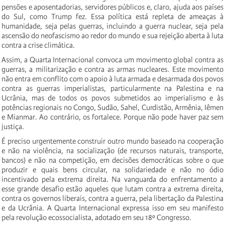
pensões e aposentadorias, servidores públicos e, claro, ajuda aos países
do Sul, como Trump fez. Essa política está repleta de ameaças à
humanidade, seja pelas guerras, incluindo a guerra nuclear, seja pela
ascensão do neofascismo ao redor do mundo e sua rejeição aberta à luta
contra a crise climática.
Assim, a Quarta Internacional convoca um movimento global contra as
guerras, a militarização e contra as armas nucleares. Este movimento
não entra em conflito com o apoio à luta armada e desarmada dos povos
contra as guerras imperialistas, particularmente na Palestina e na
Ucrânia, mas de todos os povos submetidos ao imperialismo e às
potências regionais no Congo, Sudão, Sahel, Curdistão, Armênia, Iêmen
e Mianmar. Ao contrário, os fortalece. Porque não pode haver paz sem
justiça.
É preciso urgentemente construir outro mundo baseado na cooperação
e não na violência, na socialização (de recursos naturais, transporte,
bancos) e não na competição, em decisões democráticas sobre o que
produzir e quais bens circular, na solidariedade e não no ódio
incentivado pela extrema direita. Na vanguarda do enfrentamento a
esse grande desafio estão aqueles que lutam contra a extrema direita,
contra os governos liberais, contra a guerra, pela libertação da Palestina
e da Ucrânia. A Quarta Internacional expressa isso em seu manifesto
pela revolução ecossocialista, adotado em seu 18º Congresso.