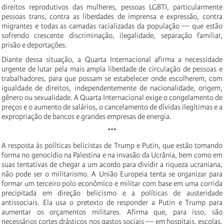
direitos reprodutivos das mulheres, pessoas LGBTI, particularmente
pessoas trans, contra as liberdades de imprensa e expressão, contra
migrantes e todas as camadas racializadas da população — que estão
sofrendo crescente discriminação, ilegalidade, separação familiar,
prisão e deportações.
Diante dessa situação, a Quarta Internacional afirma a necessidade
urgente de lutar pela mais ampla liberdade de circulação de pessoas e
trabalhadores, para que possam se estabelecer onde escolherem, com
igualdade de direitos, independentemente de nacionalidade, origem,
gênero ou sexualidade. A Quarta Internacional exige o congelamento de
preços e o aumento de salários, o cancelamento de dívidas ilegítimas e a
expropriação de bancos e grandes empresas de energia.
***
A resposta às políticas belicistas de Trump e Putin, que estão tomando
forma no genocídio na Palestina e na invasão da Ucrânia, bem como em
suas tentativas de chegar a um acordo para dividir a riqueza ucraniana,
não pode ser o militarismo. A União Europeia tenta se organizar para
formar um terceiro polo econômico e militar com base em uma corrida
precipitada em direção belicismo e a políticas de austeridade
antissociais. Ela usa o pretexto de responder a Putin e Trump para
aumentar os orçamentos militares. Afirma que, para isso, são
necessários cortes drásticos nos gastos sociais — em hospitais, escolas,