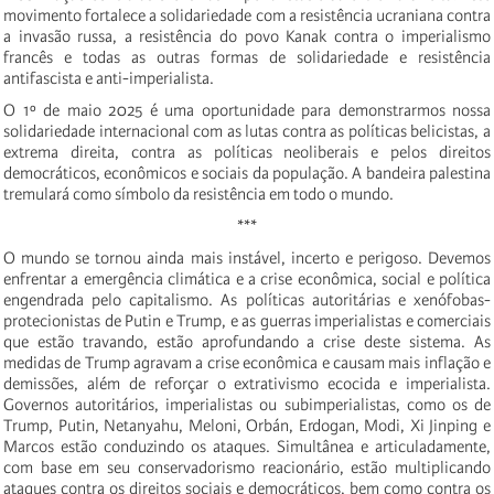
movimento fortalece a solidariedade com a resistência ucraniana contra
a invasão russa, a resistência do povo Kanak contra o imperialismo
francês e todas as outras formas de solidariedade e resistência
antifascista e anti-imperialista.
O 1º de maio 2025 é uma oportunidade para demonstrarmos nossa
solidariedade internacional com as lutas contra as políticas belicistas, a
extrema direita, contra as políticas neoliberais e pelos direitos
democráticos, econômicos e sociais da população. A bandeira palestina
tremulará como símbolo da resistência em todo o mundo.
***
O mundo se tornou ainda mais instável, incerto e perigoso. Devemos
enfrentar a emergência climática e a crise econômica, social e política
engendrada pelo capitalismo. As políticas autoritárias e xenófobas-
protecionistas de Putin e Trump, e as guerras imperialistas e comerciais
que estão travando, estão aprofundando a crise deste sistema. As
medidas de Trump agravam a crise econômica e causam mais inflação e
demissões, além de reforçar o extrativismo ecocida e imperialista.
Governos autoritários, imperialistas ou subimperialistas, como os de
Trump, Putin, Netanyahu, Meloni, Orbán, Erdogan, Modi, Xi Jinping e
Marcos estão conduzindo os ataques. Simultânea e articuladamente,
com base em seu conservadorismo reacionário, estão multiplicando
ataques contra os direitos sociais e democráticos, bem como contra os