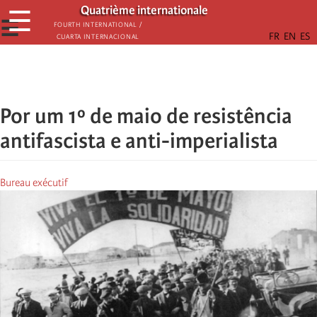
Passar
Quatrième internationale
☰
para
☰
Fourth International /
Cuarta Internacional
o
conteúdo
principal
Por um 1º de maio de resistência
antifascista e anti-imperialista
Bureau exécutif