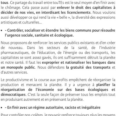
tous
. Ce partage du travail entre touTEs est le seul moyen d’en finir avec
le chômage. Cela passe aussi par
enlever le droit des capitalistes à
décider de nos vies, en interdisant les licenciements
. Nous voulons
aussi développer ce qui rend la vie « belle », la diversité des expressions
artistiques et culturelles…
- Contrôler, socialiser et étendre les biens communs pour résoudre
l’urgence sociale, sanitaire et écologique.
Nous proposons de renforcer les services publics existants et d’en créer
de nouveau. Dans les secteurs de la santé, de l’industrie
pharmaceutiques, de l’éducation, de l’énergie ou des transports, les
capitalistes se sont assez gavés, ils ont suffisamment détruit la planète
et notre santé. Il faut les
exproprier et nationaliser les banques dans
un monopole public
. Nous défendons
la gratuité des transports
et
d’autres services.
Le productivisme et la course aux profits empêchent de réorganiser la
production et menacent la planète. Il y a urgence à
planifier la
réorganisation de l’économie sur des bases écologiques et
démocratiques
. C’est la seule façon de préserver tous les emplois tout
en produisant autrement et en préservant la planète.
- En finir avec un régime autoritaire, raciste et inégalitaire
Pour contrôler nos colères, le pouvoir renforce toujours plus les moyens