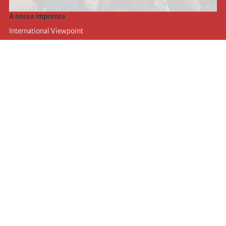
A nossa imprensa
International Viewpoint
Punto de vista internacional
Inprecor
Facebook
Twitter
A Internacional
Último Congresso da Internacional
Declarações do Comité Executivo
Instituto de Formação (IIRE)
Jovens
Autores
Videos
RSS
Ligações