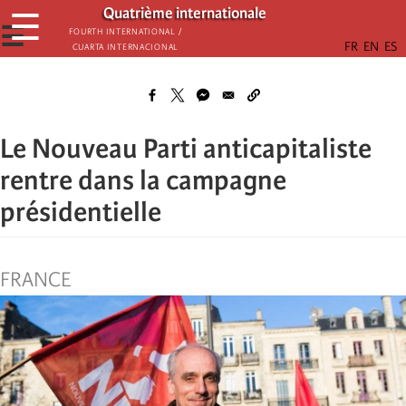
Passar
Quatrième internationale
☰
para
☰
Fourth International /
Cuarta Internacional
o
conteúdo
principal
Le Nouveau Parti anticapitaliste
rentre dans la campagne
présidentielle
FRANCE