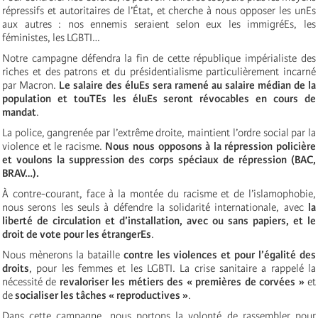
répressifs et autoritaires de l’État, et cherche à nous opposer les unEs
aux autres : nos ennemis seraient selon eux les immigréEs, les
féministes, les LGBTI…
Notre campagne défendra la fin de cette république impérialiste des
riches et des patrons et du présidentialisme particulièrement incarné
par Macron.
Le salaire des éluEs sera ramené au salaire médian de la
population et touTEs les éluEs seront révocables en cours de
mandat
.
La police, gangrenée par l’extrême droite, maintient l’ordre social par la
violence et le racisme.
Nous nous opposons à la répression policière
et voulons la suppression des corps spéciaux de répression (BAC,
BRAV…).
À contre-courant, face à la montée du racisme et de l’islamophobie,
nous serons les seuls à défendre la solidarité internationale, avec
la
liberté de circulation et d’installation, avec ou sans papiers, et le
droit de vote pour les étrangerEs
.
Nous mènerons la bataille
contre les violences et pour l’égalité des
droits
, pour les femmes et les LGBTI. La crise sanitaire a rappelé la
nécessité de
revaloriser les métiers des « premières de corvées »
et
de
socialiser les tâches « reproductives »
.
Dans cette campagne, nous portons la volonté de rassembler pour