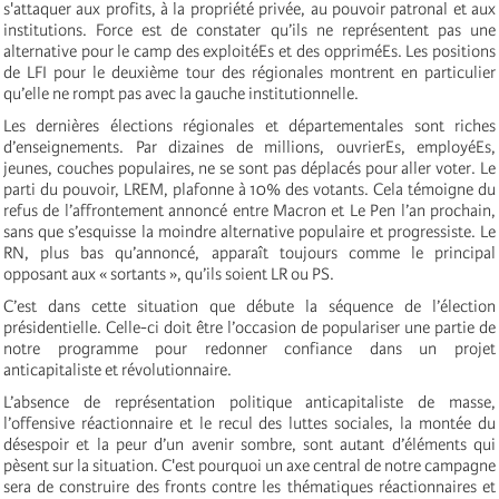
s'attaquer aux profits, à la propriété privée, au pouvoir patronal et aux
institutions. Force est de constater qu’ils ne représentent pas une
alternative pour le camp des exploitéEs et des oppriméEs. Les positions
de LFI pour le deuxième tour des régionales montrent en particulier
qu’elle ne rompt pas avec la gauche institutionnelle.
Les dernières élections régionales et départementales sont riches
d’enseignements. Par dizaines de millions, ouvrierEs, employéEs,
jeunes, couches populaires, ne se sont pas déplacés pour aller voter. Le
parti du pouvoir, LREM, plafonne à 10% des votants. Cela témoigne du
refus de l’affrontement annoncé entre Macron et Le Pen l’an prochain,
sans que s’esquisse la moindre alternative populaire et progressiste. Le
RN, plus bas qu’annoncé, apparaît toujours comme le principal
opposant aux « sortants », qu’ils soient LR ou PS.
C’est dans cette situation que débute la séquence de l’élection
présidentielle. Celle-ci doit être l’occasion de populariser une partie de
notre programme pour redonner confiance dans un projet
anticapitaliste et révolutionnaire.
L’absence de représentation politique anticapitaliste de masse,
l’offensive réactionnaire et le recul des luttes sociales, la montée du
désespoir et la peur d’un avenir sombre, sont autant d’éléments qui
pèsent sur la situation. C'est pourquoi un axe central de notre campagne
sera de construire des fronts contre les thématiques réactionnaires et