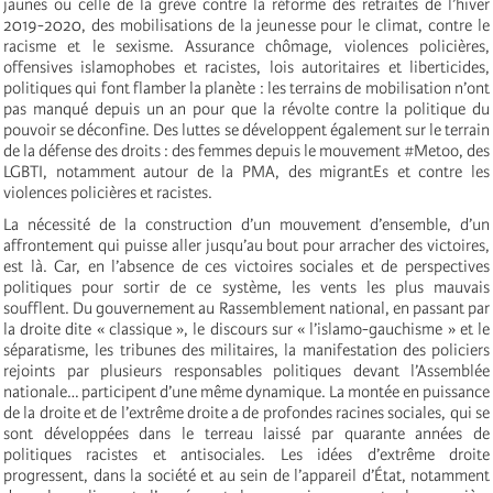
jaunes ou celle de la grève contre la réforme des retraites de l’hiver
2019-2020, des mobilisations de la jeunesse pour le climat, contre le
racisme et le sexisme. Assurance chômage, violences policières,
offensives islamophobes et racistes, lois autoritaires et liberticides,
politiques qui font flamber la planète : les terrains de mobilisation n’ont
pas manqué depuis un an pour que la révolte contre la politique du
pouvoir se déconfine. Des luttes se développent également sur le terrain
de la défense des droits : des femmes depuis le mouvement #Metoo, des
LGBTI, notamment autour de la PMA, des migrantEs et contre les
violences policières et racistes.
La nécessité de la construction d’un mouvement d’ensemble, d’un
affrontement qui puisse aller jusqu’au bout pour arracher des victoires,
est là. Car, en l’absence de ces victoires sociales et de perspectives
politiques pour sortir de ce système, les vents les plus mauvais
soufflent. Du gouvernement au Rassemblement national, en passant par
la droite dite « classique », le discours sur « l’islamo-gauchisme » et le
séparatisme, les tribunes des militaires, la manifestation des policiers
rejoints par plusieurs responsables politiques devant l’Assemblée
nationale… participent d’une même dynamique. La montée en puissance
de la droite et de l’extrême droite a de profondes racines sociales, qui se
sont développées dans le terreau laissé par quarante années de
politiques racistes et antisociales. Les idées d’extrême droite
progressent, dans la société et au sein de l’appareil d’État, notamment