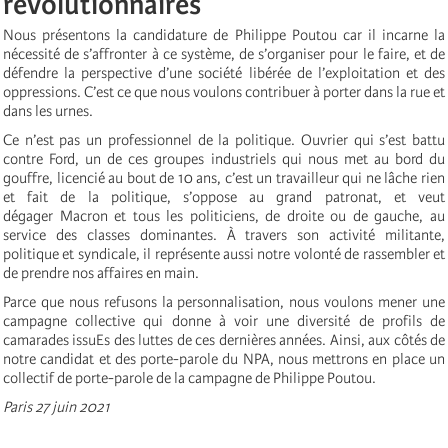
révolutionnaire
s
Nous présentons la candidature de Philippe Poutou car il incarne la
nécessité de s’affronter à ce système, de s’organiser pour le faire, et de
défendre la perspective d’une société libérée de l’exploitation et des
oppressions. C’est ce que nous voulons contribuer à porter dans la rue et
dans les urnes.
Ce n’est pas un professionnel de la politique. Ouvrier qui s’est battu
contre Ford, un de ces groupes industriels qui nous met au bord du
gouffre, licencié au bout de 10 ans, c’est un travailleur qui ne lâche rien
et fait de la politique, s’oppose au grand patronat, et veut
dégager Macron et tous les politiciens, de droite ou de gauche, au
service des classes dominantes. À travers son activité militante,
politique et syndicale, il représente aussi notre volonté de rassembler et
de prendre nos affaires en main.
Parce que nous refusons la personnalisation, nous voulons mener une
campagne collective qui donne
à
voir une diversit
é
de profils de
camarades issuEs des luttes de ces derni
è
res ann
é
es. Ainsi, aux c
ô
t
é
s de
notre candidat et des porte-parole du NPA,
nous mettrons en place un
collectif de
porte-parole de la campagne de Philippe Poutou.
Paris 27 juin 2021