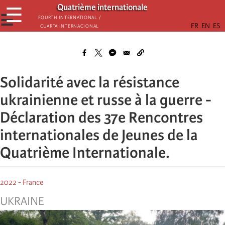
Passar
Quatrième internationale
☰
para
☰
Fourth International /
Cuarta Internacional
o
conteúdo
principal
Solidarité avec la résistance
ukrainienne et russe à la guerre -
Déclaration des 37e Rencontres
internationales de Jeunes de la
Quatrième Internationale.
2022 - France
UKRAINE