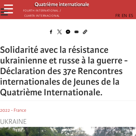
Skip
Quatrième internationale
☰
to
☰
Fourth International /
Cuarta Internacional
main
content
Solidarité avec la résistance
ukrainienne et russe à la guerre -
Déclaration des 37e Rencontres
internationales de Jeunes de la
Quatrième Internationale.
2022 - France
UKRAINE